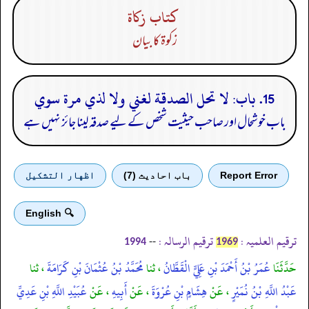
كتاب زكاة
زکوۃ کا بیان
15. باب: لا تحل الصدقة لغني ولا لذي مرة سوي
باب خوشحال اور صاحب حیثیت شخص کے لیے صدقہ لینا جائز نہیں ہے
Report Error
باب احادیث (7)
اظهار التشكيل
🔍 English
ترقیم العلمیہ :
ترقیم الرسالہ :
--
1994
1969
حَدَّثَنَا
عُمَرُ بْنُ أَحْمَدَ بْنِ عَلِيٍّ الْقَطَّانُ
، ثنا
مُحَمَّدُ بْنُ عُثْمَانَ بْنِ كَرَامَةَ
، ثنا
عَبْدُ اللَّهِ بْنُ نُمَيْرٍ
، عَنْ
هِشَامٍ بْنِ عُرْوَةَ
، عَنْ
أَبِيهِ
، عَنْ
عُبَيْدِ اللَّهِ بْنِ عَدِيِّ