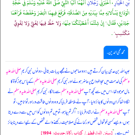
بْنِ الْخِيَارِ
، أَخْبَرَنِي
رَجُلانِ
أَنَّهُمَا أَتَيَا النَّبِيَّ صَلَّى اللَّهُ عَلَيْهِ وَسَلَّمَ فِي حَجَّةِ
الْوَدَاعِ يَسْأَلانِهِ مِمَّا بِيَدَيْهِ مِنَ الصَّدَقَةِ، فَرَفَعَ فِيهِمَا الْبَصَرَ وَخَفَضَهُ فَرَآهُمَا
جَلِدَيْنِ، فَقَالَ:" إِنْ شِئْتُمَا أَعْطَيْتُكُمَا مِنْهَا،
وَلا حَظَّ فِيهَا لِغَنِيٍّ وَلا لِقَوِيٍّ
مُكْتَسِبٍ"
.
محمد محی الدین .
عبیداللہ بن عدی بیان کرتے ہیں: دو صاحبوں نے مجھے یہ بات بتائی، دونوں نبی کریم
صلی اللہ علیہ
وسلم
کی خدمت میں حجۃ الوداع پر حاضر ہوئے اور نبی کریم
صلی اللہ علیہ وسلم
کے پاس جو زکوٰۃ کا
مال موجود تھا، اس میں سے کچھ آپ
صلی اللہ علیہ وسلم
سے مانگا، نبی کریم
صلی اللہ علیہ وسلم
نے
نگاہ اٹھا کر ان دونوں کا جائزہ لیا، آپ نے ملاحظہ فرمایا کہ وہ دونوں طاقت ور اور توانا ہیں، تو
آپ
صلی اللہ علیہ وسلم
نے ارشاد فرمایا:
”
اگر تم چاہو، تو میں تم دونوں کو اس میں سے دے دیتا
ہوں، ویسے کسی خوشحال شخص اور کمانے کی صلاحیت رکھنے والے شخص کے لیے اسے دینا جائز
[سنن الدارقطني/ كتاب زكاة/حدیث: 1994]
نہیں ہے۔
“