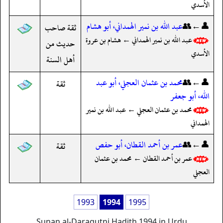
الأسدي
👤←👥
عبد الله بن نمير الهمداني، أبو هشام
ثقة صاحب
عبد الله بن نمير الهمداني ← هشام بن عروة
حديث من
الأسدي
أهل السنة
👤←👥
محمد بن عثمان العجلي، أبو عبد
ثقة
الله، أبو جعفر
محمد بن عثمان العجلي ← عبد الله بن نمير
الهمداني
👤←👥
عمر بن أحمد القطان، أبو حفص
ثقة
عمر بن أحمد القطان ← محمد بن عثمان
العجلي
1993
1994
1995
Sunan al-Daraqutni Hadith 1994 in Urdu