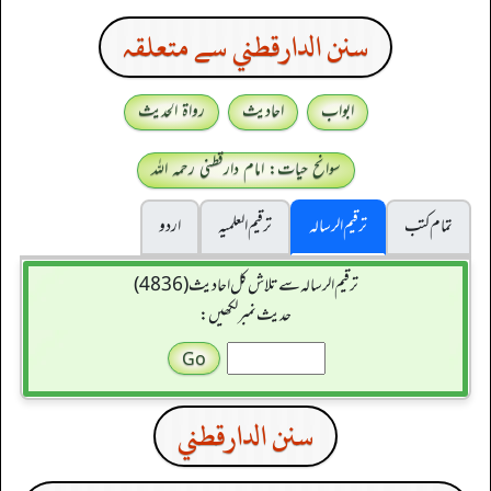
سنن الدارقطني سے متعلقہ
ابواب
احادیث
رواۃ الحدیث
سوانح حیات: امام دارقطنی رحمہ اللہ
تمام کتب
ترقیم الرسالہ
ترقیم العلمیہ
اردو
ترقیم الرسالہ سے تلاش کل احادیث (4836)
حدیث نمبر لکھیں:
سنن الدارقطني