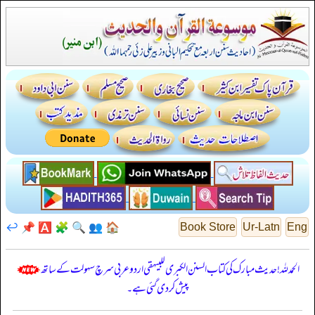
↩️
📌
🅰️
🧩
🔍
👥
🏠
Book Store
Ur-Latn
Eng
الحمدللہ! حدیث مبارک کی کتاب السنن الكبرى للبيهقي اردو عربی سرچ سہولت کے ساتھ
پیش کر دی گئی ہے۔