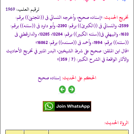
ترقیم العلمیہ:
1969
تخریج الحدیث:
«إسناده صحيح، وأخرجه النسائي فى ((المجتبیٰ)) برقم:
2599، والنسائي فى ((الكبریٰ)) برقم: 2390، وأبو داود فى ((سننه)) برقم:
1633، والبيهقي فى((سننه الكبير)) برقم: 13284، 13285، والدارقطني فى
((سننه)) برقم: 1994، وأحمد فى ((مسنده)) برقم: 16862»
«قال ابن الملقن: صحيح على شرط الشيخين، البدر المنير في تخريج الأحاديث
والآثار الواقعة في الشرح الكبير: (7 / 359)»
الحكم على الحديث:
إسناده صحيح
الرواة الحديث: