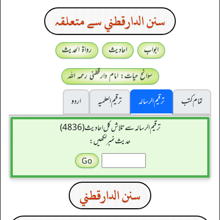
سنن الدارقطني سے متعلقہ
ابواب
احادیث
رواۃ الحدیث
سوانح حیات: امام دارقطنی رحمہ اللہ
تمام کتب
ترقیم الرسالہ
ترقیم العلمیہ
اردو
ترقیم الرسالہ سے تلاش کل احادیث (4836)
حدیث نمبر لکھیں:
سنن الدارقطني