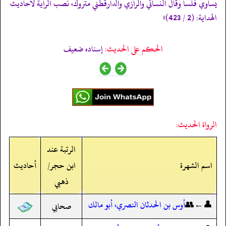
يساوي فلسا وقال النسائي والرازي والدارقطني متروك، نصب الراية لأحاديث
الهداية: (2 / 423)»
الحكم على الحديث:
إسناده ضعيف
الرواة الحديث:
الرتبة عند
اسم الشهرة
ابن حجر/
أحاديث
ذهبي
👤←👥
أوس بن الحدثان النصري، أبو مالك
صحابي