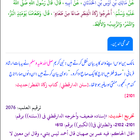
عَنْ
مَالِكِ بْنِ أَوْسِ بْنِ الْحَدَثَانِ
، عَنْ
أَبِيهِ
، قَالَ: قَالَ رَسُولُ اللَّهِ صَلَّى اللَّهُ
عَلَيْهِ وَسَلَّمَ:"
أَخْرِجُوا زَكَاةَ الْفِطْرِ صَاعًا مِنْ طَعَامٍ"
، قَالَ: وَطَعَامُنَا يَوْمَئِذٍ الْبُرُّ،
وَالتَّمْرُ، وَالزَّبِيبُ، وَالأَقِطُ.
محمد محی الدین .
مالک بن اوس اپنے والد کا یہ بیان نقل کرتے ہیں: نبی کریم
صلی اللہ علیہ وسلم
نے یہ بات ارشاد
فرمائی:
”
صدقہ فطر میں اناج کا ایک صاع ادا کرو۔
“
راوی بیان کرتے ہیں: ان دنوں ہمارا اناج
[سنن الدارقطني/ كتاب زكاة الفطر/حدیث:
گندم، کھجور، منقیٰ اور پنیر ہوتا تھا۔
2101]
ترقیم العلمیہ:
2076
تخریج الحدیث:
«إسناده ضعيف، وأخرجه الدارقطني فى ((سننه)) برقم:
2101، 2102، والطبراني فى((الكبير)) برقم: 613»
«قال الحاکم: فيه عمر بن صهبان قال أحمد ليس بشيء وقال ابن معين لا