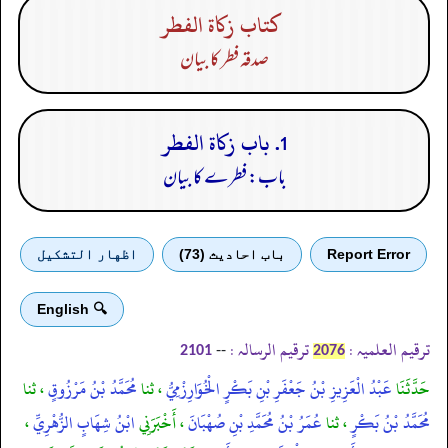
كتاب زكاة الفطر
صدقہ فطر کا بیان
1. باب زكاة الفطر
باب: فطرے کا بیان
Report Error
باب احادیث (73)
اظهار التشكيل
🔍 English
ترقیم العلمیہ :
ترقیم الرسالہ :
--
2101
2076
حَدَّثَنَا
عَبْدُ الْعَزِيزِ بْنُ جَعْفَرِ بْنِ بَكْرٍ الْخُوَارِزْمِيُّ
، ثنا
مُحَمَّدُ بْنُ مَرْزُوقٍ
، ثنا
مُحَمَّدُ بْنُ بَكْرٍ
، ثنا
عُمَرُ بْنُ مُحَمَّدِ بْنِ صُهْبَانَ
، أَخْبَرَنِي
ابْنُ شِهَابٍ الزُّهْرِيِّ
،