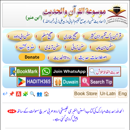
↩️
📌
🅰️
🧩
🔍
👥
🏠
Book Store
Ur-Latn
Eng
الحمدللہ! حدیث مبارک کی کتاب السنن الكبرى للبيهقي اردو عربی سرچ سہولت کے ساتھ
پیش کر دی گئی ہے۔