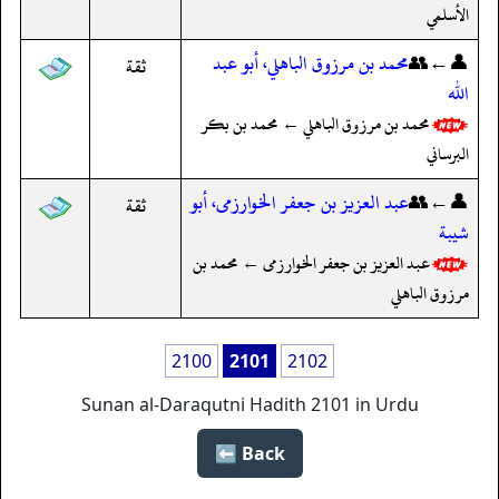
الأسلمي
👤←👥
محمد بن مرزوق الباهلي، أبو عبد
ثقة
الله
محمد بن مرزوق الباهلي ← محمد بن بكر
البرساني
👤←👥
عبد العزيز بن جعفر الخوارزمى، أبو
ثقة
شيبة
عبد العزيز بن جعفر الخوارزمى ← محمد بن
مرزوق الباهلي
2100
2101
2102
Sunan al-Daraqutni Hadith 2101 in Urdu
Back ⬅️