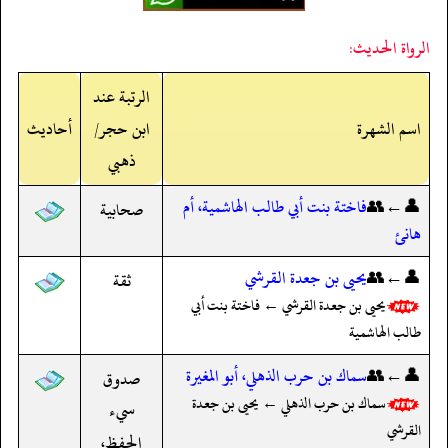
الرواة الحديث:
الرتبة عند
اسم الشهرة
ابن حجر/
أحاديث
ذهبي
👤←👥
فاختة بنت أبي طالب الهاشمية، أم
صحابية
هانئ
👤←👥
يحيى بن جعدة القرشي
ثقة
يحيى بن جعدة القرشي ← فاختة بنت أبي
طالب الهاشمية
👤←👥
سماك بن حرب الذهلي، أبو المغيرة
صدوق
سماك بن حرب الذهلي ← يحيى بن جعدة
سيء
القرشي
الحفظ،