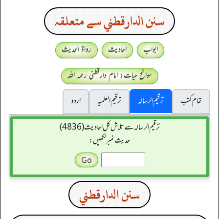
سنن الدارقطني سے متعلقہ
ابواب
احادیث
رواۃ الحدیث
سوانح حیات: امام دارقطنی رحمہ اللہ
تمام کتب
ترقیم الرسالہ
ترقیم العلمیہ
اردو
ترقیم الرسالہ سے تلاش کل احادیث (4836)
حدیث نمبر لکھیں:
سنن الدارقطني