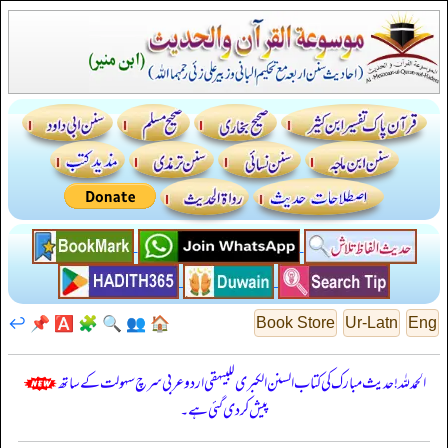
↩️
📌
🅰️
🧩
🔍
👥
🏠
Book Store
Ur-Latn
Eng
الحمدللہ! حدیث مبارک کی کتاب السنن الكبرى للبيهقي اردو عربی سرچ سہولت کے ساتھ
پیش کر دی گئی ہے۔