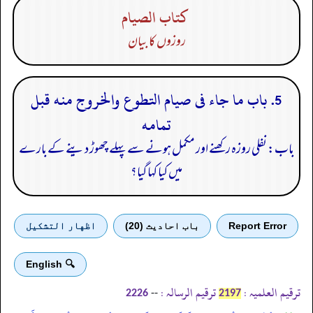
كتاب الصيام
روزوں کا بیان
5. باب ما جاء فى صيام التطوع والخروج منه قبل
تمامه
باب: نفلی روزہ رکھنے اور مکمل ہونے سے پہلے چھوڑ دینے کے بارے
میں کیا کہا گیا؟
Report Error
باب احادیث (20)
اظهار التشكيل
🔍 English
ترقیم العلمیہ :
ترقیم الرسالہ :
--
2226
2197