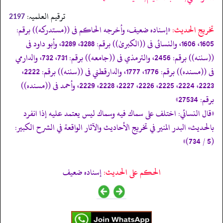
ترقیم العلمیہ:
2197
تخریج الحدیث:
«إسناده ضعيف، وأخرجه الحاكم فى ((مستدركه)) برقم:
1605، 1606، والنسائی فى ((الكبریٰ)) برقم: 3288، 3289، وأبو داود فى
((سننه)) برقم: 2456، والترمذي فى ((جامعه)) برقم: 731، 732، والدارمي
فى ((مسنده)) برقم: 1776، 1777، والدارقطني فى ((سننه)) برقم: 2222،
2223، 2224، 2225، 2226، 2227، 2228، 2229، وأحمد فى ((مسنده))
برقم: 27534»
«قال النسائي: اختلف على سماك فيه وسماك ليس يعتمد عليه إذا انفرد
بالحديث، البدر المنير في تخريج الأحاديث والآثار الواقعة في الشرح الكبير:
(5 / 734)»
الحكم على الحديث:
إسناده ضعيف