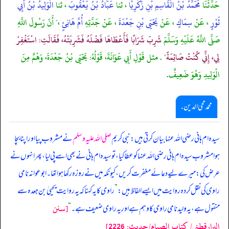
حَدَّثَنَا
مُحَمَّدُ بْنُ الْقَاسِمِ بْنِ زَكَرِيَّا
، ثنا
عَبَّادُ بْنُ يَعْقُوبَ
، ثنا
الْوَلِيدُ بْنُ أَبِي
ثَوْرٍ
، عَنْ
سِمَاكٍ
، عَنْ
يَحْيَى بْنِ جَعْدَةَ
، عَنْ جَدَّتِهِ
أُمِّ هَانِئٍ
،" أَنّ رَسُولَ اللَّهِ
صَلَّى اللَّهُ عَلَيْهِ وَسَلَّمَ
شَرِبَ شَرَابًا فَأَعْطَاهَا فَضْلَهُ فَشَرِبَتْهُ، فَقَالَتِ: اسْتَغْفِرْ
لِي، إِنِّي كُنْتُ صَائِمَةً"
. مثل قَوْلِ أَبِي عَوَانَةَ، قَوْلُهُ: يَحْيَى بْنُ جَعْدَةَ، وَهْمٌ مِنَ
الْوَلِيدِ وَهُوَ ضَعِيفٌ.
محمد محی الدین .
سیدہ ام ہانی رضی اللہ عنہا بیان کرتی ہیں: نبی کریم
صلی اللہ علیہ وسلم
نے مشروب پیا اور اپنا بچا
ہوا مشروب سیدہ ام ہانی رضی اللہ عنہا کو عطا کیا، تو سیدہ ام ہانی نے بھی اسے پی لیا، پھر انہوں نے
عرض کی: میرے لیے دعائے مغفرت کریں، کیونکہ میں نے روزہ رکھا ہوا تھا۔ ابوعوانہ نامی
راوی کی نقل کردہ روایت میں ایسے الفاظ ہیں:
”
راوی کا یہ کہنا کہ یہ روایت یحییٰ بن جعدہ سے
[سنن
منقول ہے، یہ ولید نامی راوی کا وہم ہے اور یہ راوی ضعیف ہے۔
“
الدارقطني/ كتاب الصيام/حدیث: 2226]