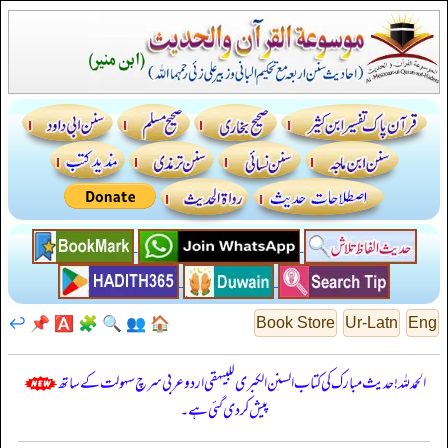
↩️
📌
🅰️
🧩
🔍
👥
🏠
Book Store
Ur-Latn
Eng
الحمدللہ! حدیث مبارک کی کتاب السنن الكبرى للبيهقي اردو عربی سرچ سہولت کے ساتھ
پیش کر دی گئی ہے۔