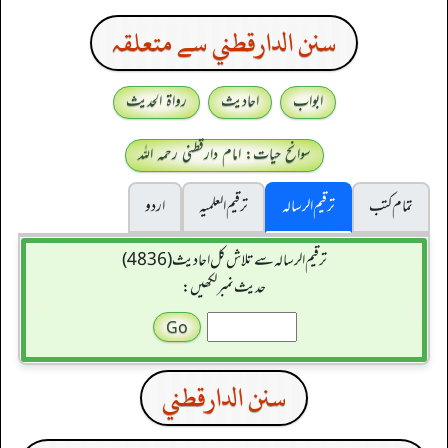
سنن الدارقطني سے متعلقہ
ابواب
احادیث
رواۃ الحدیث
سوانح حیات: امام دارقطنی رحمہ اللہ
تمام کتب
ترقیم الرسالہ
ترقیم العلمیہ
اردو
ترقیم الرسالہ سے تلاش کل احادیث (4836)
حدیث نمبر لکھیں:
سنن الدارقطني