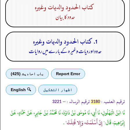
كتاب الحدود والديات وغيره
حدود کا بیان
1. كتاب الحدود والديات وغيره
حدود اور دیات وغیرہ کے بارے میں روایات
Report Error
باب احادیث (425)
اظهار التشكيل
🔍 English
ترقیم العلمیہ :
ترقیم الرسالہ :
--
3221
3180
نَا ابْنُ الْبُهْلُولِ، نَا أَبِي، نَا مُوسَى بْنُ دَاوُدَ، نَا مُحَمَّدُ بْنُ جَابِرٍ، عَنْ حَمَّادٍ، عَنْ
إِبْرَاهِيمَ، قَالَ:"
إِنْ أَسْلَمَتْ، وَإِلا قُتِلَتْ"
.