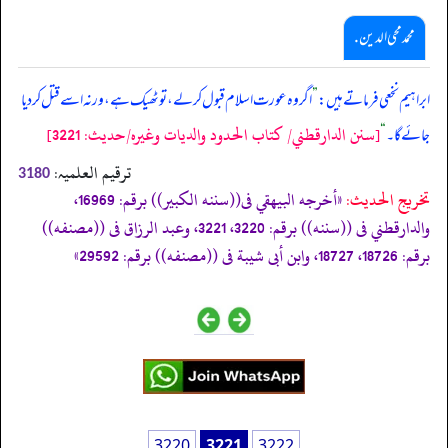
محمد محی الدین .
ابراہیم نخعی فرماتے ہیں:
”
اگر وہ عورت اسلام قبول کر لے، تو ٹھیک ہے، ورنہ اسے قتل کر دیا
[سنن الدارقطني/ كتاب الحدود والديات وغيره/حدیث: 3221]
جائے گا۔
“
ترقیم العلمیہ:
3180
تخریج الحدیث:
«أخرجه البيهقي فى((سننه الكبير)) برقم: 16969،
والدارقطني فى ((سننه)) برقم: 3220، 3221، وعبد الرزاق فى ((مصنفه))
برقم: 18726، 18727، وابن أبى شيبة فى ((مصنفه)) برقم: 29592»
3220
3221
3222