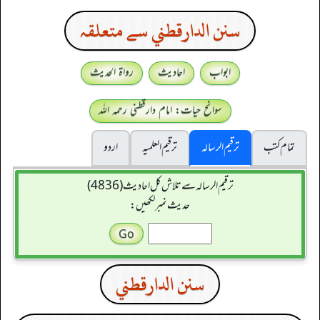
سنن الدارقطني سے متعلقہ
ابواب
احادیث
رواۃ الحدیث
سوانح حیات: امام دارقطنی رحمہ اللہ
تمام کتب
ترقیم الرسالہ
ترقیم العلمیہ
اردو
ترقیم الرسالہ سے تلاش کل احادیث (4836)
حدیث نمبر لکھیں:
سنن الدارقطني