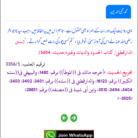
محمد محی الدین .
یہی روایت ایک اور سند کے ہمراہ بھی منقول ہے، تاہم اس میں یہ الفاظ ہیں: جب سیدنا ابوبکر
[سنن
رضی اللہ عنہ نے اس کی آواز سنی، تو فرمایا:
”
تم کسی چور کی رات نہیں گزارتے۔
“
الدارقطني/ كتاب الحدود والديات وغيره/حدیث: 3404]
ترقیم العلمیہ:
3356/1
تخریج الحدیث:
«أخرجه مالك فى ((الموطأ)) برقم: 1480، والبيهقي فى((سننه
الكبير)) برقم: 16123، والدارقطني فى ((سننه)) برقم: 3401، 3402، 3403،
3404، 3494، 3510، وابن أبى شيبة فى ((مصنفه)) برقم: 28851»
«3505-»