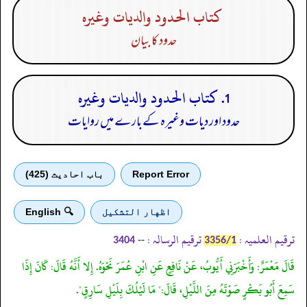
كتاب الحدود والديات وغيره
حدود کا بیان
1. كتاب الحدود والديات وغيره
حدود اور دیات وغیرہ کے بارے میں روایات
Report Error
باب احادیث (425)
اظهار التشكيل
🔍 English
ترقیم العلمیہ :
ترقیم الرسالہ :
--
3404
3356/1
قَالَ مَعْمَرٌ: وَأَخْبَرَنِي أَيُّوبُ، عَنْ نَافِعٍ عَنِ ابْنِ عُمَرَ نَحْوَهُ. إِلا أَنَّهُ قَالَ: كَانَ إِذَا
سَمِعَ أَبُو بَكْرٍ صَوْتَهُ مِنَ اللَّيْلِ، قَالَ:" مَا لَيْلُكَ بِلَيْلِ سَارِقٍ".