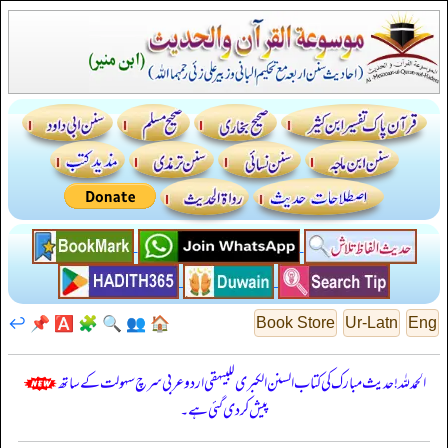
↩️
📌
🅰️
🧩
🔍
👥
🏠
Book Store
Ur-Latn
Eng
الحمدللہ! حدیث مبارک کی کتاب السنن الكبرى للبيهقي اردو عربی سرچ سہولت کے ساتھ
پیش کر دی گئی ہے۔