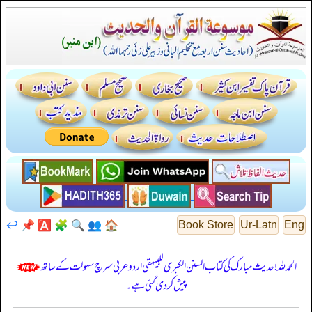
↩️
📌
🅰️
🧩
🔍
👥
🏠
Book Store
Ur-Latn
Eng
الحمدللہ! حدیث مبارک کی کتاب السنن الكبرى للبيهقي اردو عربی سرچ سہولت کے ساتھ
پیش کر دی گئی ہے۔