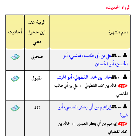
الرواة الحديث:
الرتبة عند
اسم الشهرة
ابن حجر/
أحاديث
ذهبي
👤←👥
علي بن أبي طالب الهاشمي، أبو
صحابي
الحسن، أبو الحسين
👤←👥
خالد بن مخلد القطواني، أبو الهيثم
مقبول
خالد بن مخلد القطواني ← علي بن أبي طالب
الهاشمي
👤←👥
إبراهيم بن أبي بكر العبسي، أبو
ثقة
شيبة
إبراهيم بن أبي بكر العبسي ← خالد بن
مخلد القطواني