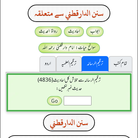
سنن الدارقطني سے متعلقہ
ابواب
احادیث
رواۃ الحدیث
سوانح حیات: امام دارقطنی رحمہ اللہ
تمام کتب
ترقیم الرسالہ
ترقیم العلمیہ
اردو
ترقیم الرسالہ سے تلاش کل احادیث (4836)
حدیث نمبر لکھیں:
سنن الدارقطني