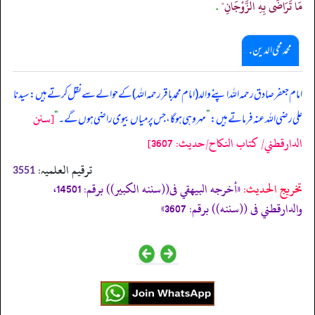
مَا تَرَاضَى بِهِ الزَّوْجَانِ"
.
محمد محی الدین .
امام جعفر صادق رحمہ اللہ اپنے والد (امام محمد باقر رحمہ اللہ) کے حوالے سے نقل کرتے ہیں: سیدنا
[سنن
علی رضی اللہ عنہ فرماتے ہیں:
”
مہر وہی ہو گا، جس پر میاں بیوی راضی ہوں گے۔
“
الدارقطني/ كتاب النكاح/حدیث: 3607]
ترقیم العلمیہ:
3551
تخریج الحدیث:
«أخرجه البيهقي فى((سننه الكبير)) برقم: 14501،
والدارقطني فى ((سننه)) برقم: 3607»