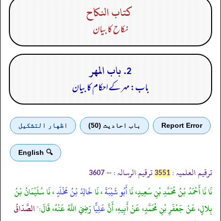
كتاب النكاح
نکاح کا بیان
2. باب المهر
باب: مہر کے احکام کا بیان
Report Error
باب احادیث (50)
اظهار التشكيل
🔍 English
ترقیم العلمیہ :
ترقیم الرسالہ :
--
3607
3551
نَا نَا أَحْمَدُ بْنُ مُحَمَّدِ بْنِ سَعِيدٍ، نَا
أَبُو شَيْبَةَ
، نَا
خَالِدُ بْنُ مَخْلَدٍ
، نَا سُلَيْمَانُ بْنُ
بِلالٍ، عَنْ جَعْفَرِ بْنِ مُحَمَّدٍ، عَنْ أَبِيهِ، أَنَّ
عَلِيًّا
رَضِيَ اللَّهُ عَنْهُ، قَالَ:"
الصَّدَاقُ