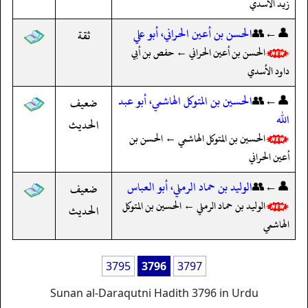
زيد الأسدي
👤←👥
الحسن بن أعين الحراني، أبو علي
ثقة
الحسن بن أعين الحراني ← حفص بن أبي
داود الأسدي
👤←👥
الحسين بن المتوكل الهاشمي، أبو عبد
ضعيف
الله
الحديث
الحسين بن المتوكل الهاشمي ← الحسن بن
أعين الحراني
👤←👥
الوليد بن حماد الرملي، أبو العباس
ضعيف
الوليد بن حماد الرملي ← الحسين بن المتوكل
الحديث
الهاشمي
3795
3796
3797
Sunan al-Daraqutni Hadith 3796 in Urdu