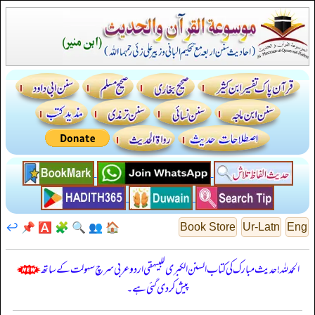
↩️
📌
🅰️
🧩
🔍
👥
🏠
Book Store
Ur-Latn
Eng
الحمدللہ! حدیث مبارک کی کتاب السنن الكبرى للبيهقي اردو عربی سرچ سہولت کے ساتھ
پیش کر دی گئی ہے۔