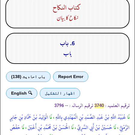
كتاب النكاح
نکاح کا بیان
6. باب
باب
Report Error
باب احادیث (138)
اظهار التشكيل
🔍 English
ترقیم العلمیہ :
ترقیم الرسالہ :
--
3796
3740
نَا
عُبَيْدُ اللَّهِ بْنُ عَبْدِ الصَّمَدِ بْنِ الْمُهْتَدِي بِاللَّهِ
، نَا
الْوَلِيدُ بْنُ حَمَّادِ بْنِ جَابِرٍ
الرَّمْلِيُّ
، نَا
حُسَيْنُ بْنُ أَبِي السَّرِيِّ
، نَا
الْحَسَنُ بْنُ مُحَمَّدِ بْنِ أَعْيَنَ
، نَا
حَفْصُ