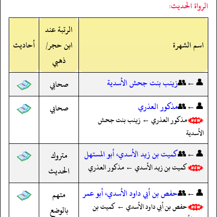
الرواة الحديث:
الرتبة عند
اسم الشهرة
ابن حجر/
أحاديث
ذهبي
👤←👥
زينب بنت جحش الأسدية
صحابي
👤←👥
مذكور العذري
صحابي
مذكور العذري ← زينب بنت جحش
الأسدية
👤←👥
كميت بن زيد الأسدي، أبو المستهل
متروك
كميت بن زيد الأسدي ← مذكور العذري
الحديث
👤←👥
حفص بن أبي داود الأسدي، أبو عمر
متهم
حفص بن أبي داود الأسدي ← كميت بن
بالوضع