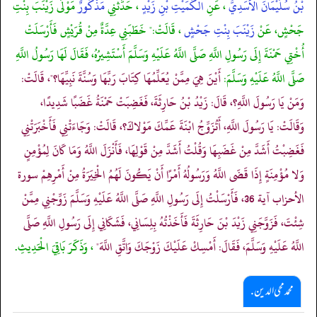
بْنُ سُلَيْمَانَ الأَسَدِيُّ
، عَنِ
الْكُمَيْتِ بْنِ زَيْدٍ
، حَدَّثَنِي
مَذْكُورٌ
مَوْلَى زَيْنَبَ بِنْتِ
جَحْشٍ، عَنْ
زَيْنَبَ بِنْتِ جَحْشٍ
، قَالَتْ:" خَطَبَنِي عِدَّةٌ مِنْ قُرَيْشٍ فَأَرْسَلَتْ
أُخْتِي حَمْنَةَ إِلَى رَسُولِ اللَّهِ صَلَّى اللَّهُ عَلَيْهِ وَسَلَّمَ أَسْتَشِيرُهُ، فَقَالَ لَهَا رَسُولُ اللَّهِ
صَلَّى اللَّهُ عَلَيْهِ وَسَلَّمَ:
أَيْنَ هِيَ مِمَّنْ يُعَلِّمُهَا كِتَابَ رَبِّهَا وَسُنَّةَ نَبِيِّهَا؟"، قَالَتْ:
وَمَنْ يَا رَسُولَ اللَّهِ؟، قَالَ: زَيْدُ بْنُ حَارِثَةَ، فَغَضِبَتْ حَمْنَةُ غَضَبًا شَدِيدًا،
وَقَالَتْ: يَا رَسُولَ اللَّهِ، أَتُزَوِّجُ ابْنَةَ عَمِّكَ مَوْلاكَ؟، قَالَتْ: وَجَاءَتْنِي فَأَخْبَرَتْنِي
فَغَضِبْتُ أَشَدَّ مِنْ غَضَبِهَا وَقُلْتُ أَشَدَّ مِنْ قَوْلِهَا، فَأَنْزَلَ اللَّهُ وَمَا كَانَ لِمُؤْمِنٍ
وَلا مُؤْمِنَةٍ إِذَا قَضَى اللَّهُ وَرَسُولُهُ أَمْرًا أَنْ يَكُونَ لَهُمُ الْخِيَرَةُ مِنْ أَمْرِهِمْ سورة
الأحزاب آية 36، فَأَرْسَلْتُ إِلَى رَسُولِ اللَّهِ صَلَّى اللَّهُ عَلَيْهِ وَسَلَّمَ زَوِّجْنِي مِمَّنْ
شِئْتَ، فَزَوَّجَنِي زَيْدَ بْنَ حَارِثَةَ فَأَخَذْتُهُ بِلِسَانِي، فَشَكَانِي إِلَى رَسُولِ اللَّهِ صَلَّى
اللَّهُ عَلَيْهِ وَسَلَّمَ، فَقَالَ: أَمْسِكْ عَلَيْكَ زَوْجَكَ وَاتَّقِ اللَّهَ"
، وَذَكَرَ بَاقِيَ الْحَدِيثِ.
محمد محی الدین .