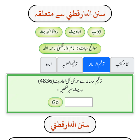
سنن الدارقطني سے متعلقہ
ابواب
احادیث
رواۃ الحدیث
سوانح حیات: امام دارقطنی رحمہ اللہ
تمام کتب
ترقیم الرسالہ
ترقیم العلمیہ
اردو
ترقیم الرسالہ سے تلاش کل احادیث (4836)
حدیث نمبر لکھیں:
سنن الدارقطني