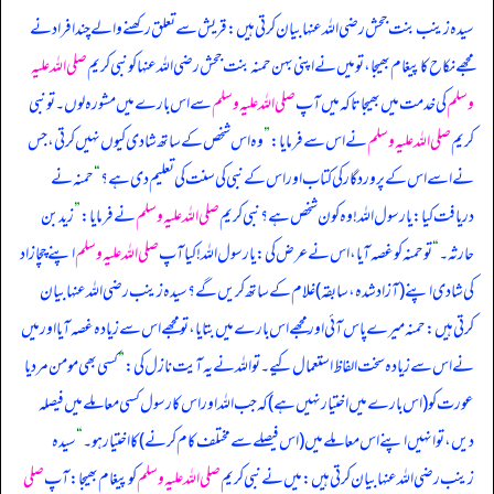
سیدہ زینب بنت جحش رضی اللہ عنہا بیان کرتی ہیں: قریش سے تعلق رکھنے والے چند افراد نے
مجھے نکاح کا پیغام بھیجا، تو میں نے اپنی بہن حمنہ بنت جحش رضی اللہ عنہا کو نبی کریم
صلی اللہ علیہ
وسلم
کی خدمت میں بھیجا تاکہ میں آپ
صلی اللہ علیہ وسلم
سے اس بارے میں مشورہ لوں۔ تو نبی
کریم
صلی اللہ علیہ وسلم
نے اس سے فرمایا:
”
وہ اس شخص کے ساتھ شادی کیوں نہیں کرتی، جس
نے اسے اس کے پروردگار کی کتاب اور اس کے نبی کی سنت کی تعلیم دی ہے؟
“
حمنہ نے
دریافت کیا: یا رسول اللہ! وہ کون شخص ہے؟ نبی کریم
صلی اللہ علیہ وسلم
نے فرمایا:
”
زید بن
حارثہ۔
“
تو حمنہ کو غصہ آیا، اس نے عرض کی: یا رسول اللہ! کیا آپ
صلی اللہ علیہ وسلم
اپنے چچا زاد
کی شادی اپنے (آزاد شدہ، سابقہ) غلام کے ساتھ کریں گے؟ سیدہ زینب رضی اللہ عنہا بیان
کرتی ہیں: حمنہ میرے پاس آئی اور مجھے اس بارے میں بتایا، تو مجھے اس سے زیادہ غصہ آیا اور میں
نے اس سے زیادہ سخت الفاظ استعمال کیے۔ تو اللہ نے یہ آیت نازل کی:
”
کسی بھی مومن مرد یا
عورت کو (اس بارے میں اختیار نہیں ہے) کہ جب اللہ اور اس کا رسول کسی معاملے میں فیصلہ
دیں، تو انہیں اپنے اس معاملے میں (اس فیصلے سے مختلف کام کرنے) کا اختیار ہو۔
“
سیدہ
زینب رضی اللہ عنہا بیان کرتی ہیں: میں نے نبی کریم
صلی اللہ علیہ وسلم
کو پیغام بھیجا: آپ
صلی