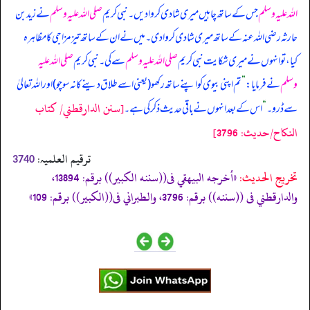
اللہ علیہ وسلم
جس کے ساتھ چاہیں میری شادی کروا دیں۔ نبی کریم
صلی اللہ علیہ وسلم
نے زید بن
حارثہ رضی اللہ عنہ کے ساتھ میری شادی کروا دی۔ میں نے ان کے ساتھ تیز مزاجی کا مظاہرہ
کیا، تو انہوں نے میری شکایت نبی کریم
صلی اللہ علیہ وسلم
سے کی۔ نبی کریم
صلی اللہ علیہ
وسلم
نے فرمایا:
”
تم اپنی بیوی کو اپنے ساتھ رکھو (یعنی اسے طلاق دینے کا نہ سوچو) اور اللہ تعالیٰ
[سنن الدارقطني/ كتاب
سے ڈرو۔
“
اس کے بعد انہوں نے باقی حدیث ذکر کی ہے۔
النكاح/حدیث: 3796]
ترقیم العلمیہ:
3740
تخریج الحدیث:
«أخرجه البيهقي فى((سننه الكبير)) برقم: 13894،
والدارقطني فى ((سننه)) برقم: 3796، والطبراني فى((الكبير)) برقم: 109»