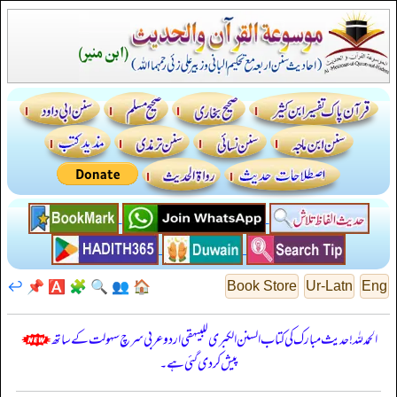
↩️
📌
🅰️
🧩
🔍
👥
🏠
Book Store
Ur-Latn
Eng
الحمدللہ! حدیث مبارک کی کتاب السنن الكبرى للبيهقي اردو عربی سرچ سہولت کے ساتھ
پیش کر دی گئی ہے۔