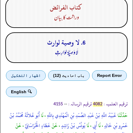
كتاب الفرائض
وراثت کا بیان
6. لا وصية لوارث
لَا وَصِيَّةَ لِوَارِثٍ
Report Error
باب احادیث (12)
اظهار التشكيل
🔍 English
ترقیم العلمیہ :
ترقیم الرسالہ :
--
4155
4082
حَدَّثَنَا
عُبَيْدُ اللَّهِ بْنُ عَبْدِ الصَّمَدِ بْنِ الْمُهْتَدِي بِاللَّهِ
، نَا
أَبُو عُلاثَةَ مُحَمَّدُ بْنُ
عَمْرِو بْنِ خَالِدٍ
، نَا
أَبِي
، نَا
يُونُسُ بْنُ رَاشِدٍ
، عَنْ
عَطَاءٍ الْخُرَاسَانِيِّ
، عَنْ