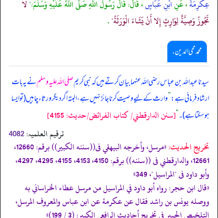
عِكْرِمَةَ
، عَنِ
ابْنِ عَبَّاسٍ
، قَالَ: قَالَ رَسُولُ اللَّهِ صَلَّى اللَّهُ عَلَيْهِ وَسَلَّمَ:"
لا
تَجُوزُ وَصِيَّةٌ لِوَارِثٍ إِلا أَنْ يَشَاءَ الْوَرَثَةُ"
.
محمد محی الدین .
سیدنا عبداللہ بن عباس رضی اللہ عنہما بیان کرتے ہیں کہ نبی کریم
صلی اللہ علیہ وسلم
نے یہ بات
ارشاد فرمائی ہے:
”
وارث کے لیے وصیت کرنا جائز نہیں ہے، البتہ اگر دیگر ورثاء چاہیں (تو ایسا
[سنن الدارقطني/ كتاب الفرائض/حدیث: 4155]
ہو سکتا ہے)۔
“
ترقیم العلمیہ:
4082
تخریج الحدیث:
«مرسل، وأخرجه البيهقي فى((سننه الكبير)) برقم: 12660،
12661، والدارقطني فى ((سننه)) برقم: 4150، 4153، 4155، 4295، 4297،
وأبو داود فى "المراسيل"، 349»
«قال ابن حجر: رواه أبو داود في المراسيل من مرسل عطاء الخراساني به
ووصله يونس بن راشد فقال عن عكرمة عن ابن عباس والمعروف المرسل،
التلخيص الحبير في تخريج أحاديث الرافعي الكبير: (3 / 199)»