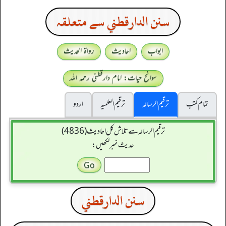
سنن الدارقطني سے متعلقہ
ابواب
احادیث
رواۃ الحدیث
سوانح حیات: امام دارقطنی رحمہ اللہ
تمام کتب
ترقیم الرسالہ
ترقیم العلمیہ
اردو
ترقیم الرسالہ سے تلاش کل احادیث (4836)
حدیث نمبر لکھیں:
سنن الدارقطني