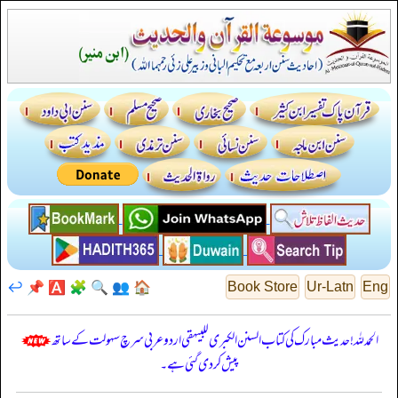
↩️
📌
🅰️
🧩
🔍
👥
🏠
Book Store
Ur-Latn
Eng
الحمدللہ! حدیث مبارک کی کتاب السنن الكبرى للبيهقي اردو عربی سرچ سہولت کے ساتھ
پیش کر دی گئی ہے۔