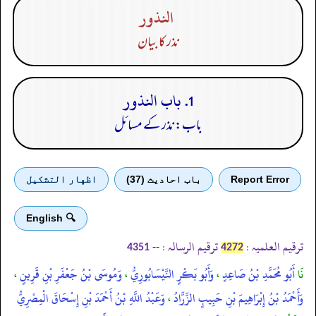
النذور
نذر کا بیان
1. باب النذور
باب: نذر کے مسائل
Report Error
باب احادیث (37)
اظهار التشكيل
🔍 English
ترقیم العلمیہ :
ترقیم الرسالہ :
--
4351
4272
نَا
أَبُو مُحَمَّدِ بْنُ صَاعِدٍ
،
وَأَبُو بَكْرٍ النَّيْسَابُورِيُّ
،
وَمُوسَى بْنُ جَعْفَرِ بْنِ قَرِينٍ
،
وَأَحْمَدُ بْنُ إِبْرَاهِيمَ بْنِ حَبِيبٍ الزَّرَّادُ
،
وَعَبْدُ اللَّهِ بْنُ أَحْمَدَ بْنِ إِسْحَاقَ الْمِصْرِيُّ