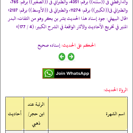
والدارقطني فى ((سننه)) برقم: 4351، والطبراني فى ((الصغير)) برقم: 765،
والطبراني فى((الكبير)) برقم: 11274، والطبراني فى ((الأوسط)) برقم: 2137»
«قال البيهقي: جود إسناد هذا الحديث بشر بن بكر وهو من الثقات، البدر
المنير في تخريج الأحاديث والآثار الواقعة في الشرح الكبير: (4 / 177)»
الحكم على الحديث:
إسناده صحيح
الرواة الحديث:
الرتبة عند
اسم الشهرة
ابن حجر/
أحاديث
ذهبي