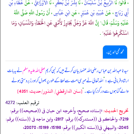
، قَالُوا: نَا
الرَّبِيعُ بْنُ سُلَيْمَانَ
، نَا
بِشْرُ بْنُ بَكْرٍ
، نَا
الأَوْزَاعِيُّ
، عَنْ
عَطَاءِ بْنِ
أَبِي رَبَاحٍ
، عَنْ
عُبَيْدِ بْنِ عُمَيْرٍ
، عَنِ
ابْنِ عَبَّاسٍ
، أَنّ رَسُولَ اللَّهِ صَلَّى اللَّهُ
عَلَيْهِ وَسَلَّمَ، قَالَ:" إِنَّ
اللَّهَ عَزَّ وَجَلَّ يُجَاوِزُ لأُمَّتِي عَنِ الْخَطَأِ، وَالنِّسْيَانِ، وَمَا
اسْتُكْرِهُوا عَلَيْهِ"
.
محمد محی الدین .
سیدنا عبداللہ بن عباس رضی اللہ عنہما بیان کرتے ہیں کہ نبی کریم
صلی اللہ علیہ وسلم
نے یہ بات
ارشاد فرمائی ہے:
”
اللہ تعالیٰ نے میری امت سے خطا کے طور پر بھول کر اور زبردستی ہونے
[سنن الدارقطني/ النذور/حدیث: 4351]
والے گناہوں سے درگزر کیا ہے۔
“
ترقیم العلمیہ:
4272
تخریج الحدیث:
«إسناده صحيح، وأخرجه ابن حبان فى ((صحيحه)) برقم:
7219، والحاكم فى ((مستدركه)) برقم: 2817، وابن ماجه فى ((سننه)) برقم:
2045، والبيهقي فى((سننه الكبير)) برقم: 15198، 15199، 20070،