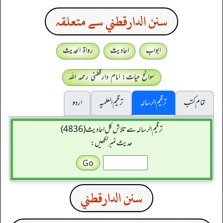
سنن الدارقطني سے متعلقہ
ابواب
احادیث
رواۃ الحدیث
سوانح حیات: امام دارقطنی رحمہ اللہ
تمام کتب
ترقیم الرسالہ
ترقیم العلمیہ
اردو
ترقیم الرسالہ سے تلاش کل احادیث (4836)
حدیث نمبر لکھیں:
سنن الدارقطني