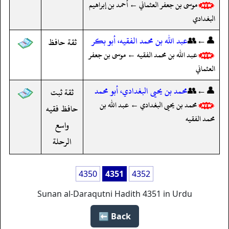
موسى بن جعفر العثماني ← أحمد بن إبراهيم
البغدادي
👤←👥
عبد الله بن محمد الفقيه، أبو بكر
ثقة حافظ
عبد الله بن محمد الفقيه ← موسى بن جعفر
العثماني
👤←👥
محمد بن يحيى البغدادي، أبو محمد
ثقة ثبت
محمد بن يحيى البغدادي ← عبد الله بن
حافظ فقيه
محمد الفقيه
واسع
الرحلة
4350
4351
4352
Sunan al-Daraqutni Hadith 4351 in Urdu
Back ⬅️