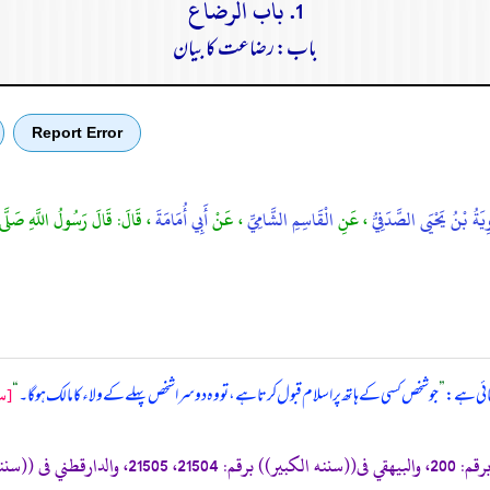
1. باب الرضاع
باب: رضاعت کا بیان
Report Error
ِيَةُ بْنُ يَحْيَى الصَّدَفِيُّ
، عَنِ
الْقَاسِمِ الشَّامِيِّ
، عَنْ
أَبِي أُمَامَةَ
، قَالَ: قَالَ رَسُولُ اللَّهِ صَلَّى ا
[س
مائی ہے:
”
جو شخص کسی کے ہاتھ پر اسلام قبول کرتا ہے، تو وہ دوسرا شخص پہلے کے ولاء کا مالک ہو گا۔
“