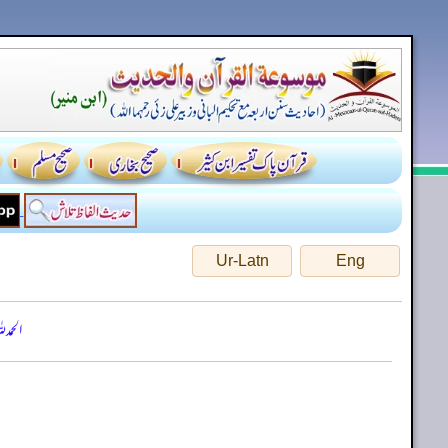
Ur-Latn
Eng
الحمد