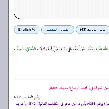
باب احادیث (43)
اظهار التشكيل
🔍 English
للَّهُ عَلَيْهِ وَسَلَّمَ:"
مَنْ أَسْلَمَ عَلَى يَدَيْهِ رَجُلٌ فَلَهُ وَلاؤُهُ"
، الصَّدَفِيُّ، ضَعِيفٌ،
نن الدارقطني/ كتاب الرضاع/حدیث: 4386]
ترقیم العلمیہ:
4306
«إسناده ضعيف، وأخرجه سعيد بن منصور فى ((سننه)) برقم: 200، والبيهقي فى((سننه الكبير)) برقم: 21504، 21505، والدارقطني فى ((سننه)) برقم: 4386، وأورده ابن حجر فى "المطالب العالية"، 1543، وأخرجه