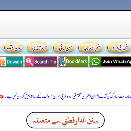
للہ! حدیث مبارک کی کتاب السنن الكبرى للبيهقي اردو عربی سرچ سہولت کے ساتھ پیش کر دی گئی ہے۔
سنن الدارقطني سے متعلقہ