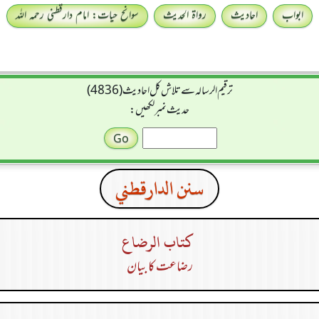
ابواب
احادیث
رواۃ الحدیث
سوانح حیات: امام دارقطنی رحمہ اللہ
ترقیم الرسالہ سے تلاش کل احادیث (4836)
حدیث نمبر لکھیں:
سنن الدارقطني
كتاب الرضاع
رضاعت کا بیان