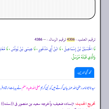
ترقیم العلمیہ :
ترقیم الرسالہ :
--
4386
4306
نَا
الْحُسَيْنُ بْنُ إِسْمَاعِيلَ
، نَا
ابْنُ أَبِي مَذْعُورٍ
، نَا
عِيسَى بْنُ يُونُسَ
، نَا
مُعَاو
وَالَّذِي قَبْلَهُ مُرْسَلٌ.
محمد محی الدین .
سیدنا ابوامامہ رضی اللہ عنہ بیان کرتے ہیں کہ نبی کریم
صلی اللہ علیہ وسلم
نے یہ بات ارشاد فر
تخریج الحدیث: