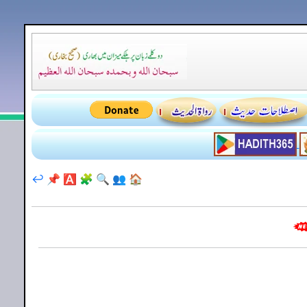
↩️
📌
🅰️
🧩
🔍
👥
🏠