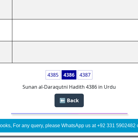
4385
4386
4387
Sunan al-Daraqutni Hadith 4386 in Urdu
Back ⬅️
ooks, For any query, please WhatsApp us at +92 331 5902482 