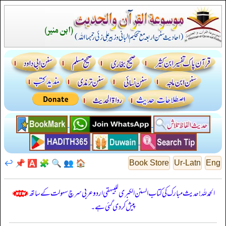
↩️
📌
🅰️
🧩
🔍
👥
🏠
Book Store
Ur-Latn
Eng
الحمدللہ! حدیث مبارک کی کتاب السنن الكبرى للبيهقي اردو عربی سرچ سہولت کے ساتھ
پیش کر دی گئی ہے۔