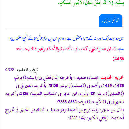
بِمِثْلِهِ، إِلا أَنَّهُ جَعَلَ مَكَانَ الأُجُورِ حَسَنَاتٍ.
محمد محی الدین .
یہی روایت ایک اور سند کے ہمراہ منقول ہے، تاہم اس میں لفظ اجر کی بجائے نیکی استعمال ہوا
[سنن الدارقطني/ كتاب فى الأقضية والأحكام وغير ذلك/حدیث:
ہے۔
4458]
ترقیم العلمیہ:
4378
تخریج الحدیث:
«إسناده ضعيف، وأخرجه الدارقطني فى ((سننه)) برقم:
4458، 4459، وأحمد فى ((مسنده)) برقم: 18105، وأخرجه الطبراني فى
((الصغير)) برقم: 131، وأورده ابن حجر فى "المطالب العالية"، 2126، وأخرجه
الطبراني فى ((الأوسط)) برقم: 1583، 7888»
«قال ابن حجر: وفيه فرج بن فضالة وهو ضعيف، التلخيص الحبير في تخريج
أحاديث الرافعي الكبير: (4 / 333)»