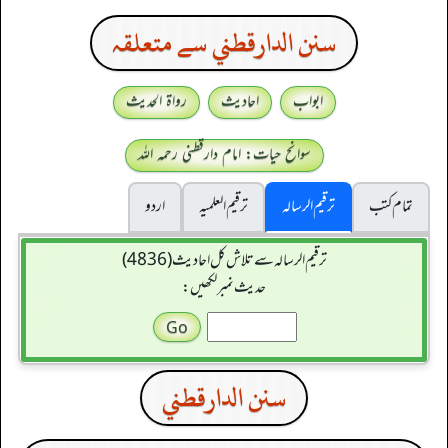
سنن الدارقطني سے متعلقہ
ابواب
احادیث
رواۃ الحدیث
سوانح حیات: امام دارقطنی رحمہ اللہ
تمام کتب
ترقیم الرسالہ
ترقیم العلمیہ
اردو
ترقیم الرسالہ سے تلاش کل احادیث (4836)
حدیث نمبر لکھیں:
سنن الدارقطني