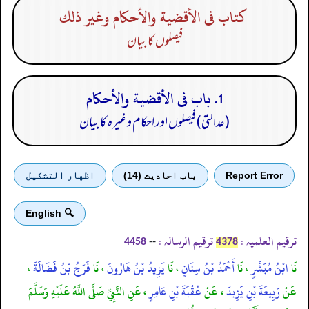
كتاب فى الأقضية والأحكام وغير ذلك
فیصلوں کا بیان
1. باب فى الأقضية والأحكام
(عدالتی) فیصلوں اور احکام وغیرہ کا بیان
Report Error
باب احادیث (14)
اظهار التشكيل
🔍 English
ترقیم العلمیہ :
ترقیم الرسالہ :
--
4458
4378
نَا
ابْنُ مُبَشِّرٍ
، نَا
أَحْمَدُ بْنُ سِنَانٍ
، نَا
يَزِيدُ بْنُ هَارُونَ
، نَا
فَرَجُ بْنُ فَضَالَةَ
،
عَنْ
رَبِيعَةَ بْنِ يَزِيدَ
، عَنْ
عُقْبَةَ بْنِ عَامِرٍ
، عَنِ النَّبِيِّ صَلَّى اللَّهُ عَلَيْهِ وَسَلَّمَ