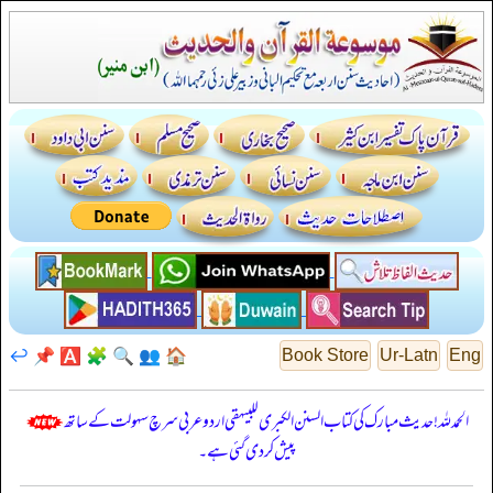
↩️
📌
🅰️
🧩
🔍
👥
🏠
Book Store
Ur-Latn
Eng
الحمدللہ! حدیث مبارک کی کتاب السنن الكبرى للبيهقي اردو عربی سرچ سہولت کے ساتھ
پیش کر دی گئی ہے۔