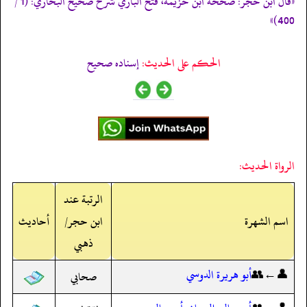
«قال ابن حجر: صححه ابن خزيمة، فتح الباري شرح صحيح البخاري: (1 /
400)»
الحكم على الحديث:
إسناده صحيح
الرواة الحديث:
الرتبة عند
اسم الشهرة
ابن حجر/
أحاديث
ذهبي
👤←👥
أبو هريرة الدوسي
صحابي