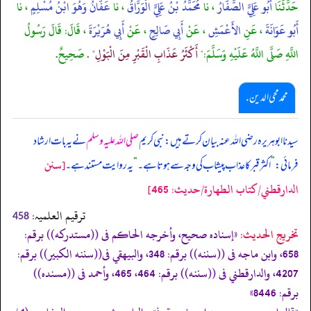
حَدَّثَنَا
أَبُو عَلِيٍّ الصَّفَّارُ
، نا
مُحَمَّدُ بْنُ عَلِيٍّ الْوَرَّاقُ
، نا
عَفَّانُ وَهُوَ ابْنُ مُسْلِمٍ
، نا
أَبُو عَوَانَةَ
، عَنِ
الأَعْمَشِ
، عَنْ
أَبِي صَالِحٍ
، عَنْ
أَبِي هُرَيْرَةَ
، قَالَ: قَالَ رَسُولُ
اللَّهِ صَلَّى اللَّهُ عَلَيْهِ وَسَلَّمَ:"
أَكْثَرُ عَذَابِ الْقَبْرِ مِنَ الْبَوْلِ"
. صَحِيحٌ.
محمد محی الدین .
سیدنا ابوہریرہ رضی اللہ عنہ بیان کرتے ہیں: نبی کریم
صلی اللہ علیہ وسلم
نے یہ بات ارشاد
[سنن
فرمائی:
”
اکثر قبر کا عذاب پیشاب کی وجہ سے ہوتا ہے۔
“
یہ روایت مستند ہے۔
الدارقطني/كتاب الطهارة/حدیث: 465]
ترقیم العلمیہ:
458
تخریج الحدیث:
«إسناده صحيح، وأخرجه الحاكم فى ((مستدركه)) برقم:
658، وابن ماجه فى ((سننه)) برقم: 348، والبيهقي فى((سننه الكبير)) برقم:
4207، والدارقطني فى ((سننه)) برقم: 464، 465، وأحمد فى ((مسنده))
برقم: 8446»