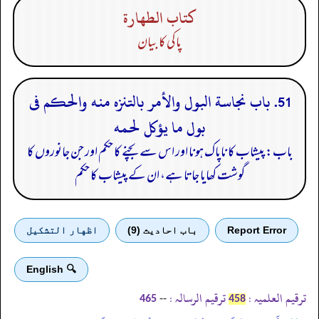
كتاب الطهارة
پاکی کا بیان
51. باب نجاسة البول والأمر بالتنزه منه والحكم فى
بول ما يؤكل لحمه
باب: پیشاب کا ناپاک ہونا اور اس سے بچنے کا حکم اور جن جانوروں کا
گوشت کھایا جاتا ہے، ان کے پیشاب کا حکم
Report Error
باب احادیث (9)
اظهار التشكيل
🔍 English
ترقیم العلمیہ :
ترقیم الرسالہ :
--
465
458