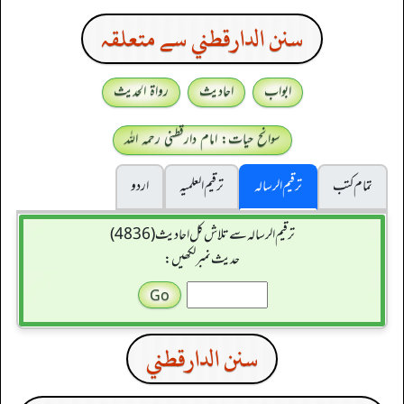
سنن الدارقطني سے متعلقہ
ابواب
احادیث
رواۃ الحدیث
سوانح حیات: امام دارقطنی رحمہ اللہ
تمام کتب
ترقیم الرسالہ
ترقیم العلمیہ
اردو
ترقیم الرسالہ سے تلاش کل احادیث (4836)
حدیث نمبر لکھیں:
سنن الدارقطني