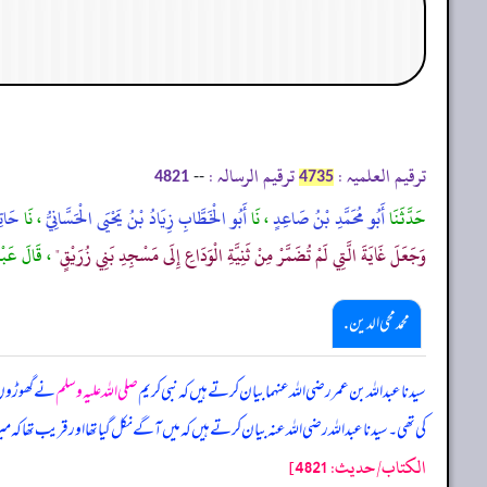
ترقیم العلمیہ :
ترقیم الرسالہ :
--
4821
4735
حَدَّثَنَا
أَبُو مُحَمَّدِ بْنُ صَاعِدٍ
، نَا
أَبُو الْخَطَّابِ زِيَادُ بْنُ يَحْيَى الْحَسَّانِيُّ
، نَا
حَاتِ
وَجَعَلَ غَايَةَ الَّتِي لَمْ تُضَمَّرْ مِنْ ثَنِيَّةِ الْوَدَاعِ إِلَى مَسْجِدِ بَنِي زُرَيْقٍ"
، قَالَ عَبْد
محمد محی الدین .
سیدنا عبداللہ بن عمر رضی اللہ عنہما بیان کرتے ہیں کہ نبی کریم
صلی اللہ علیہ وسلم
نے گھوڑوں کے
کی تھی۔ سیدنا عبداللہ رضی اللہ عنہ بیان کرتے ہیں کہ میں آگے نکل گیا تھا اور قریب تھا کہ میرا
الكتاب/حدیث: 4821]