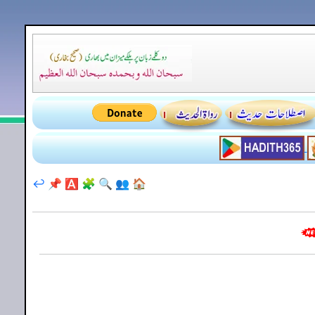
↩️
📌
🅰️
🧩
🔍
👥
🏠