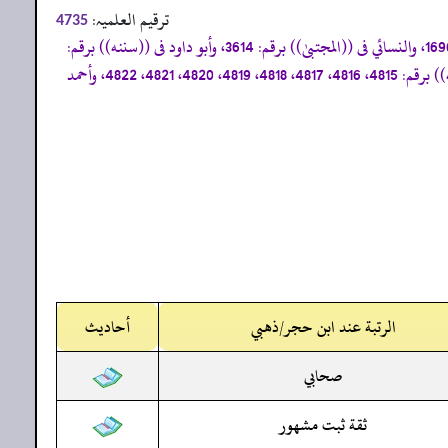
ترقیم العلمیہ:
4735
«أخرجه البخاري فى ((صحيحه)) برقم: 420، 2868، 2869، 2870، 7336، ومسلم فى ((صحيحه)) برقم: 1870،ومالك فى ((الموطأ)) برقم: 1696، والنسائي فى ((المجتبیٰ)) برقم: 3614، وأبو داود فى ((سننه)) برقم:
2575، 2576، 2577، والترمذي فى ((جامعه)) برقم: 1699، والدارمي فى ((مسنده)) برقم: 2473، وابن ماجه فى ((سننه)) برقم: 2877، والدارقطني فى ((سننه)) برقم: 4815، 4816، 4817، 4818، 4819، 4820، 4821، 4822، وأحمد
الرتبة عند ابن حجر/ذهبي
أحاديث
صحابي
ثقة ثبت مشهور