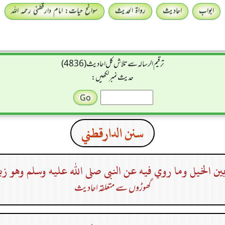
ابواب
احادیث
رواۃ الحدیث
سوانح حیات: امام دارقطنی رحمہ اللہ
ترقیم الرسالہ سے تلاش کل احادیث (4836)
حدیث نمبر لکھیں:
سنن الدارقطني
ن الخيل وما روي فيه عن النبى صلى الله عليه وسلم وهو زيا
گھوڑوں سے متعلقہ احادیث