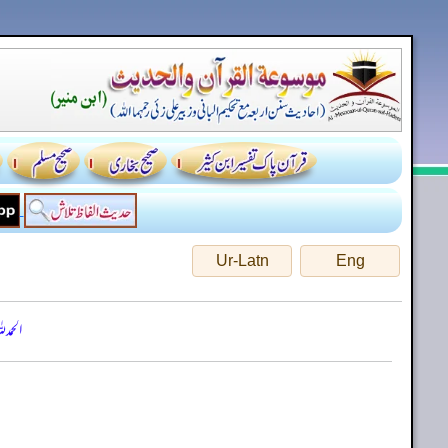
Ur-Latn
Eng
الحمد