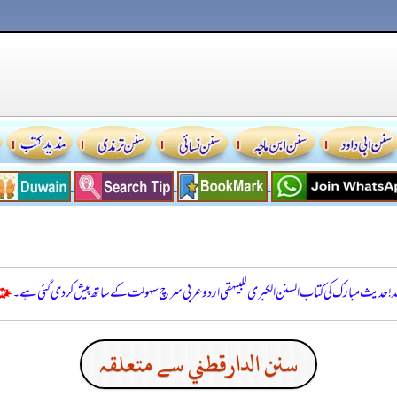
للہ! حدیث مبارک کی کتاب السنن الكبرى للبيهقي اردو عربی سرچ سہولت کے ساتھ پیش کر دی گئی ہے۔
سنن الدارقطني سے متعلقہ