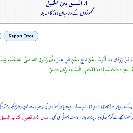
1. السبق بين الخيل
گھوڑوں کے درمیان دوڑکامقابلہ
Report Error
مُ بْنُ وَرْدَانَ
، نَا
أَيُّوبُ
، عَنْ
نَافِعٍ
، عَنِ
ابْنِ عُمَرَ
، أَنّ رَسُولَ اللَّهِ صَلَّى اللَّهُ عَلَيْهِ وَسَلّ
ُ اللَّهِ: فَجِئْتُ سَابِقًا فَطَفَفَتْ بِي الْمَسْجِدَ وَكَانَ قَصِيرًا.
 درمیان دوڑ کا مقابلہ کروایا تھا، آپ نے تربیت یافتہ گھوڑوں کی حد حفیاء سے ثنیۃ الوداع تک مقرر کی
[سنن الدارقطني/ كتاب السبق ب
 گھوڑا مجھے لے کر مسجد کی دیوار پر چڑھ جاتا، جو بہت چھوٹی سی تھی۔