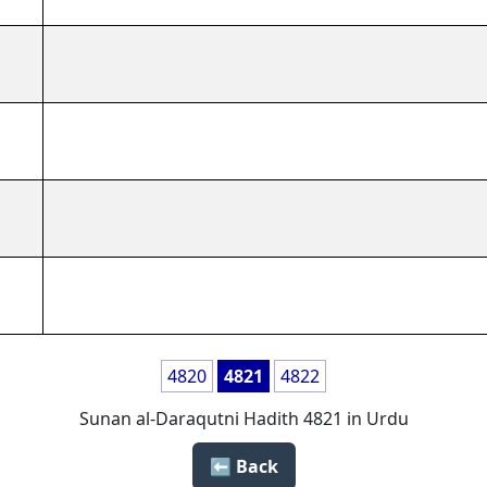
4820
4821
4822
Sunan al-Daraqutni Hadith 4821 in Urdu
Back ⬅️