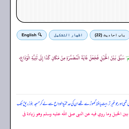
باب احادیث (22)
اظهار التشكيل
🔍 English
َمَ"
سَبَّقَ بَيْنَ الْخَيْلِ فَجَعَلَ غَايَةَ الْمُضَمَّرَةِ مِنْ مَكَانِ كَذَا إِلَى ثَنِيَّةِ الْوَدَاعِ،
 تھی اور جو غیر تربیت یافتہ گھوڑے تھے ان کی حد ثنیۃ الوداع سے لے کر مسجد بنو زریق تک
ين الخيل وما روي فيه عن النبى صلى الله عليه وسلم وهو زيادة فى