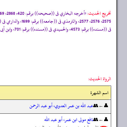
تخریج الحدیث:
فى ((مسنده)) برقم: 4573، والحميدي فى ((مسنده)) برقم: 701، وابن أبى شيبة فى ((مصنفه)) برقم: 34243»
الرواة الحديث:
اسم الشهرة
👤←👥
عبد الله بن عمر العدوي، أبو عبد الرحمن
👤←👥
نافع مولى ابن عمر، أبو عبد الله