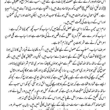
اس تضاد کو دور کرنے کے لیے مختلف جوابات دیے گئے ہیں، سب سے بہتر جمع و تطبیقیہ ہے کہ
((لَاتَدْخُلُ الْجَنَّۃَ بِعَمَلٍ)) جیسی مذکورہ بالا احادیث میں باء الثمنیۃ ہے اور درج بالا آیت میں باء السببیۃ
ہے۔ یعنی اعمالِ صالحہ جنت میں داخل ہونے کا سبب ضرور ہیں، لیکنیہ جنت اور اس کی نعمتوں
اور اس کے درجات کی قیمت نہیں ہیں۔
امام ابن تیمیہ نے کہا: اسی لیے بعض لوگ کہتے ہیں کہ اسباب کو سب کچھ سمجھ لینا شرک ہے،
اسباب کو سرے سے ختم کر دینا عقل کے ناقص ہونے کی علامت ہے اور اسباب سے کلی طور پر
اعراض کرنے سے شریعت پر طعن لازم آتا ہے۔
صرف اسباب، مسبَّب کے حصول کے لیے کافی نہیں ہیں، اگر دیکھا جائے تو بارش کا نازل ہونا
اور بیج کا کاشت کر دینا کھیتی کے لیے بہت بڑے اسباب ہیں، لیکن در حقیقتیہ کافی نہیں ہیں، بلکہ
ان کے ساتھ ساتھ اللہ تعالیٰ کے حکم سے مفید ہواؤں کا چلنا، دوسری تمام شرائط کا پایا جانا اور
موانع کی نفی ہونا ضروری امور ہیں۔ یہ سارا کچھ اللہ تعالیٰ کی تقدیر اور قضا سے ہو گا ایک اور مثال
سمجھیں کہ بچے کی ولادت کے لیےیہ کافی نہیں ہے کہ خاوند اپنی بیوی سے جماع کرے، کیونکہ
ایسے بے شمار واقعات ہے کہ جماع کے باوجود بچے کی پیدائش نہ ہو سکی، کیونکہ اس سبب کے
ساتھ ساتھ اللہ تعالیٰ کی مشیت ضروری ہے کہ عورت کو حمل ہو، بچہ رحم میں پرورش پائے اور
اس کی تخلیق کے سارے مراحل طے پائیں اور اس کے ساتھ ساتھ کوئی مانع بھی نہ ہو۔
یہی معاملہ آخرت کا ہے، سعادت مند بننے کے لیے اعمال کافی نہیں ہیں، ہاں یہ سبب ضرور