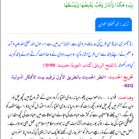
بِيَدِهِ هَكَذَا وَأَشَارَ وَهْبٌ يَقْبِضُهَا وَيَبْسُطُهَا
ترجمہ:محمد محفوظ اعوان
۔ (تیسری سند) اسی طرح کی حدیث مروی ہے، البتہ اس میں ہے: رسول اللہ صلی اللہ علیہ وآلہ
وسلم نے اپنے ہاتھ سے اس طرح اشارہ کیا، وہب راوی نے وضاحت کرتے ہوئے ہاتھ کو بند
[الفتح الربانی/كتاب التوبة/حدیث: 10198]
کیا اور کھولا۔
تخریج الحدیث:
«انظر الحديث بالطريق الأول ترقیم بيت الأفكار الدولية:
8312»
وضاحت:
فوائد: … راہِ صواب پر چلو، میانہ روی اختیار کرو، دن کے شروع میں کچھ چل لو،
دن کے آخر میں کچھ چل لو اور کچھ رات کو، اور میانہ روی اختیار کرو، اعتدال کو اپناؤ، اپنے مقصد کو
پا لو گے۔ اس جملے کا معنییہ ہے کہ کثرتِ عبادت کی بجائے ان اوقات میں عبادت کی کچھ مقدار پر
ہمیشگی اختیار کی جائے، تاکہ بوریت اور اکتاہٹ بھی نہ ہو اور احکامِ اسلام پر عمل بھی ہوتا رہے۔
اصل میں اس جملے کے ذریعے مسافر کو سفر جاری رکھنے کا ایک انداز بتلایا گیا کہ وہ اپنا سفر دن