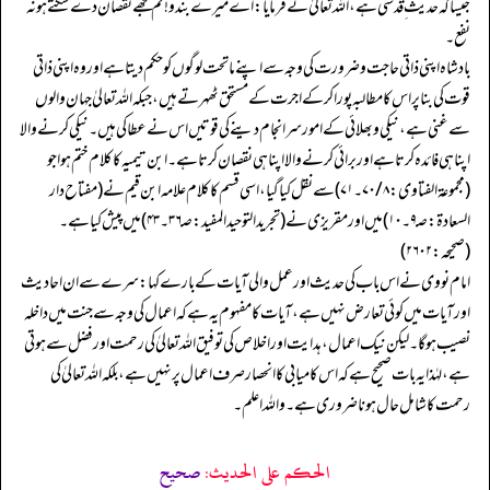
جیساکہ حدیث ِ قدسی ہے، اللہ تعالیٰ نے فرمایا: اے میرے بندو! تم مجھے نقصان دے سکتے ہو نہ
نفع۔
بادشاہ اپنی ذاتی حاجت و ضرورت کی وجہ سے اپنے ماتحت لوگوں کو حکم دیتا ہے اور وہ اپنی ذاتی
قوت کی بنا پر اس کا مطالبہ پورا کر کے اجرت کے مستحق ٹھہرتے ہیں، جبکہ اللہ تعالیٰ جہان والوں
سے غنی ہے، نیکی و بھلائی کے امور سر انجام دینے کی قوتیں اس نے عطا کی ہیں۔ نیکی کرنے والا
اپنا ہی فائدہ کرتا ہے اور برائی کرنے والا اپنا ہی نقصان کرتا ہے۔ ابن تیمیہ کا کلام ختم ہوا جو
(مجموعۃ الفتاوی: ۸/ ۷۰۔ ۷۱) سے نقل کیا گیا، اسی قسم کا کلام علامہ ابن قیم نے (مفتاح دار
السعادۃ: صـ ۹۔ ۱۰) میں اور مقریزی نے (تجرید التوحید المفید: صـ۳۶۔ ۴۳) میں پیش کیا ہے۔
(صحیحہ: ۲۶۰۲)
امام نووی نے اس باب کی حدیث اور عمل والی آیات کے بارے کہا: سرے سے ان احادیث
اور آیات میں کوئی تعارض نہیں ہے، آیات کا مفہوم یہ ہے کہ اعمال کی وجہ سے جنت میں داخلہ
نصیب ہو گا۔ لیکن نیک اعمال، ہدایت اور اخلاص کی توفیق اللہ تعالیٰ کی رحمت اور فضل سے ہوتی
ہے، لہٰذا یہ بات صحیح ہے کہ اس کامیابی کا انحصار صرف اعمال پر نہیں ہے، بلکہ اللہ تعالیٰ کی
رحمت کا شامل حال ہونا ضروری ہے۔ واللہ اعلم۔
الحكم على الحديث:
صحیح