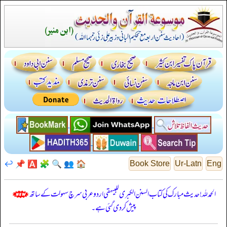
↩️
📌
🅰️
🧩
🔍
👥
🏠
Book Store
Ur-Latn
Eng
الحمدللہ! حدیث مبارک کی کتاب السنن الكبرى للبيهقي اردو عربی سرچ سہولت کے ساتھ
پیش کر دی گئی ہے۔