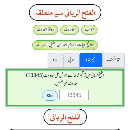
الفتح الربانی سے متعلقہ
ابواب
احادیث
رواۃ الحدیث
سوانح حیات: امام احمد بن حنبل رحمہ اللہ
تمام کتب
ترقیم شاملہ
عربی
اردو
الفتح الربانی میں ترقیم شاملہ سے تلاش کل احادیث (13345)
حدیث نمبر لکھیں:
الفتح الربانی