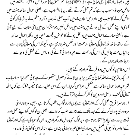
ہیں،جیسا کہ ارشادِ باری تعالیٰ ہے: {اُدْخُلُوْا الْجَنَّۃَ بِمَا کُنْتُمْ تَعْلَمُوْنَ} (سورۂ نحل: ۳۲) … جنت میں
داخل ہو جاؤ، سبب یہ ہے کہ تم عمل کرتے تھے۔ یہ باء السبب ہے، یعنی اعمال صالحہ جنت میں
داخل کرنے کا سبب ہیں، اور جن احادیث میں آپ صلی اللہ علیہ وآلہ وسلم نے یہ فرمایا کہ کوئی
آدمی اپنے عمل کے بل بوتے میں جنت میں داخل نہیں ہو سکتا، ان میں بائ مقابلہ کے لیے آئی
ہے، یعنی ہمارے اعمال جنت میں داخل ہونے کا عوض یا قیمت نہیں ہیں، بلکہ اعمالِ صالحہ
کے ساتھ ساتھ اللہ تعالیٰ کی معافی، رحمت اور فضل ضروری ہے، کیونکہ اس کی معافی کی وجہ سے
برائیاں مٹ جائیں گی، اس کی رحمت سے خیر و بھلائی آئے گی اور اس کے فضل کی وجہ سے
درجات بلند ہوں گے۔
اس مقام پر لوگوں میں دو فرقے گمراہ ہو گئے ہیں:
۱۔ ایک فریق نے اللہ تعالیٰ کی تقدیر پر ایمان لانے کو حصولِ مقصود کے لیے کافی سمجھ لیا اور اسباب ِ
شرعیہ اور اعمالِ صالحہ سے مکمل اعراض کر لیا۔ ان کے اس عقیدے کا نتیجہیہ نکلتا ہے کہ یہ اللہ
تعالیٰ کی کتب، رسل اور دین کا کفر کرنے پر اتر آتے ہیں۔
۲۔ دوسرا فریق عمل کرکے اللہ تعالیٰ سے یوں اجر وثواب طلب کرتا ہے، جیسے مزدور اپنی
مزدوری پوری کرنے کے بعد مالک سے اجرت طلب کرتا ہے، یعنی ان لوگوں کو اپنے عمل اور
قوت پر حد سے زیادہ اعتماد ہوتا ہے، یہ لوگ بھی جاہل اور گمراہ ہیں۔ ان کو سوچنا چاہیے کہ اللہ تعالیٰ
کے اوامر و نواہی کی تعمیل میں ہماری اپنی خیر و بھلائی پنہاں ہے، نہ کہ اس کا کوئی ذاتی فائدہ،