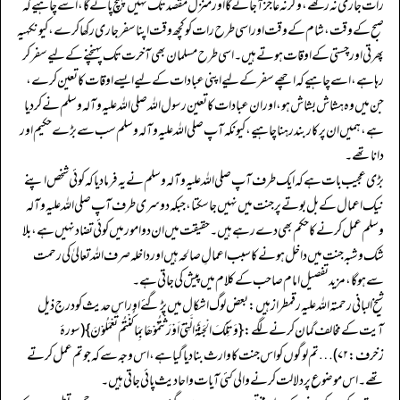
رات جاری نہ رکھے، وگرنہ عاجز آجائے گا اور منزل مقصدتک نہیں پہنچ پائے گا، اسے چاہیے کہ
صبح کے وقت، شام کے وقت اور اسی طرح رات کو کچھ وقت اپنا سفر جاری رکھا کرے، کیونکہیہ
پھرتی اور چستی کے اوقات ہوتے ہیں۔ اسی طرح مسلمان بھی آخرت تک پہنچنے کے لیے سفر کر
رہا ہے، اسے چاہیے کہ اچھے سفر کے لیے اپنی عبادات کے لیے ایسے اوقات کا تعین کرے،
جن میں وہ ہشاش بشاش ہو، اور ان عبادات کا تعین رسول اللہ صلی اللہ علیہ وآلہ وسلم نے کر دیا
ہے، ہمیں ان پر کاربند رہنا چاہیے، کیونکہ آپ صلی اللہ علیہ وآلہ وسلم سب سے بڑے حکیم اور
دانا تھے۔
بڑی عجیب بات ہے کہ ایک طرف آپ صلی اللہ علیہ وآلہ وسلم نے یہ فرما دیا کہ کوئی شخص اپنے
نیک اعمال کے بل بوتے پر جنت میں نہیں جا سکتا، جبکہ دوسری طرف آپ صلی اللہ علیہ وآلہ
وسلم عمل کرنے کا حکم بھی دے رہے ہیں۔ حقیقت میں ان دو امور میں کوئی تضاد نہیں ہے، بلا
شک و شبہ جنت میں داخل ہونے کا سبب اعمالِ صالحہ ہیں اور داخلہ صرف اللہ تعالیٰ کی رحمت
سے ہو گا، مزید تفصیل امام صاحب کے کلام میں پیش کی جاتی ہے۔
شیخ البانی رحمتہ اللہ علیہ رقمطراز ہیں: بعض لوگ اشکال میں پڑ گئے اور اس حدیث کو درج ذیل
آیت کے مخالف گمان کرنے لگے: {وَتِلْکَ الْجَنَّۃُ الَّتِیْ اَوْرَثْتُمُوْھَا بِمَا کُنْتُمْ تَعْمَلُوْنَ} (سورۂ
زخرف: ۷۲) … تم لوگوں کو اس جنت کا وارث بنا دیا گیا ہے، اس وجہ سے کہ جو تم عمل کرتے
تھے۔ اس موضوع پر دلالت کرنے والی کئی آیات و احادیث پائی جاتی ہیں۔