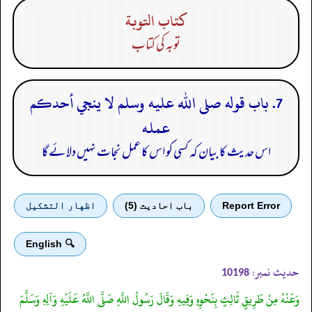
كتاب التوبة
توبہ کی کتاب
7. باب قوله صلى الله عليه وسلم لا ينجي أحدكم
عمله
اس حدیث کا بیان کہ کسی کو اس کا عمل نجات نہیں دلائے گا
Report Error
باب احادیث (5)
اظهار التشكيل
🔍 English
حدیث نمبر:
10198
وَعَنْهُ مِنْ طَرِيقٍ ثَالِثٍ بِنَحْوِهِ وَفِيهِ وَقَالَ رَسُولُ اللَّهِ صَلَّى اللَّهُ عَلَيْهِ وَآلِهِ وَسَلَّمَ