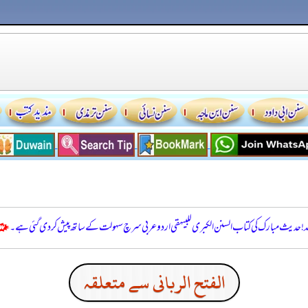
للہ! حدیث مبارک کی کتاب السنن الكبرى للبيهقي اردو عربی سرچ سہولت کے ساتھ پیش کر دی گئی ہے۔
الفتح الربانی سے متعلقہ