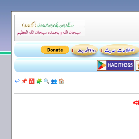
↩️
📌
🅰️
🧩
🔍
👥
🏠