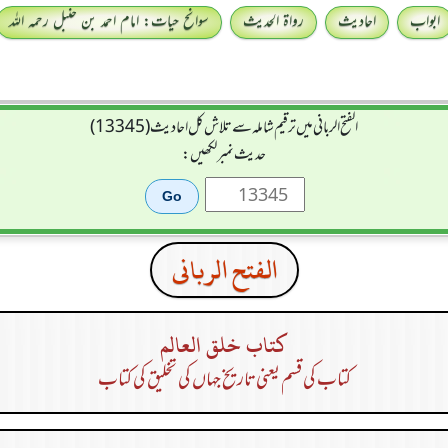
ابواب
احادیث
رواۃ الحدیث
سوانح حیات: امام احمد بن حنبل رحمہ اللہ
الفتح الربانی میں ترقیم شاملہ سے تلاش کل احادیث (13345)
حدیث نمبر لکھیں:
الفتح الربانی
كتاب خلق العالم
کتاب کی قسم یعنی تاریخ جہاں کی تخلیق کی کتاب