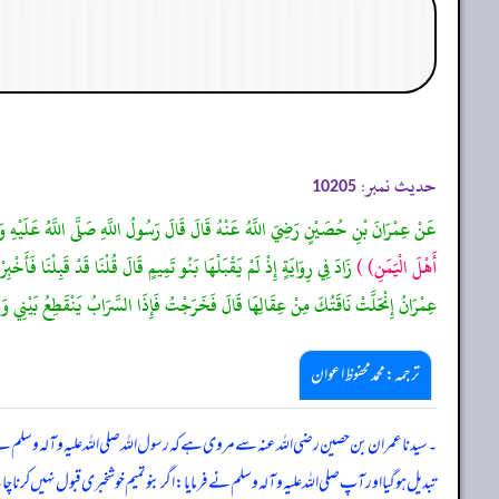
حدیث نمبر:
10205
عَنْ عِمْرَانَ بْنِ حُصَيْنٍ رَضِيَ اللَّهُ عَنْهُ قَالَ قَالَ رَسُولُ اللَّهِ صَلَّى اللَّهُ عَلَيْهِ وَآ
أَهْلَ الْيَمَنِ)
)
زَادَ فِي رِوَايَةٍ إِذْ لَمْ يَقْبَلْهَا بَنُو تَمِيمٍ قَالَ قُلْنَا قَدْ قَبِلْنَا فَأَخْ
عِمْرَانُ إِنْحَلَّتْ نَاقَتُكَ مِنْ عِقَالِهَا قَالَ فَخَرَجْتُ فَإِذَا السَّرَابُ يَنْقَطِعُ بَيْنِي وَ
ترجمہ:محمد محفوظ اعوان
۔ سیدنا عمران بن حصین رضی اللہ عنہ سے مروی ہے کہ رسول اللہ صلی اللہ علیہ وآلہ وسلم
تبدیل ہو گیا اور آپ صلی اللہ علیہ وآلہ وسلم نے فرمایا: اگر بنو تمیم خوشخبری قبول نہیں کرن