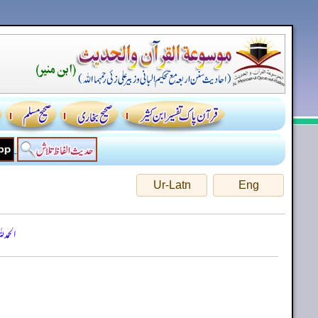
Ur-Latn
Eng
الحمد