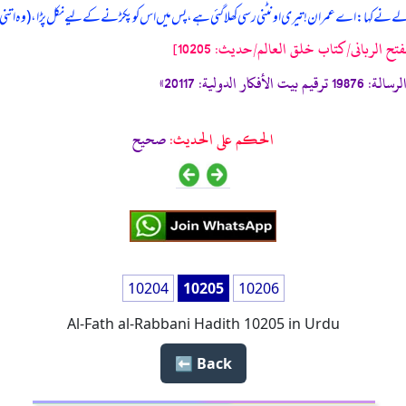
 والے نے کہا: اے عمران! تیری اونٹنی رسی کھلا گئی ہے، پس میں اس کو پکڑنے کے لیے نکل پڑا، (وہ اتن
فتح الربانی/كتاب خلق العالم/حدیث: 10205]
الحكم على الحديث:
صحیح
10204
10205
10206
Al-Fath al-Rabbani Hadith 10205 in Urdu
Back ⬅️