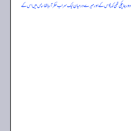
ی دور جا چکی تھی کہ) اس کے اور میرے درمیان ایک سراب نظر آ رہا تھا، پس میں اس کے