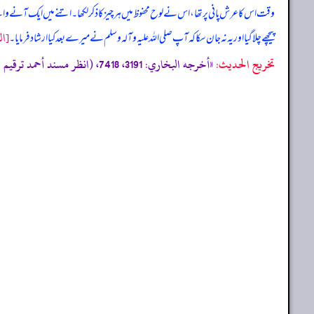
وقت اس کا عرش پانی پر تھا، اس نے لوح محفوظ میں ہر چیز کا ذکر لکھا۔ اتنے میں ایک آنے
[ال
پیچھے چلا گیا اور یہ نہ جان سکا کہ آپ صلی اللہ علیہ وآلہ وسلم نے میرے بعد کیا ارشاد فرمایا۔
تخریج الحدیث:
«أخرجه البخاري: 3191، 7418، (انظر مسند أحمد ترقيم الرسالة: 19876 ترقیم بيت الأفكار الدولية: 20117»