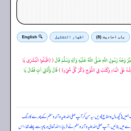
باب احادیث (8)
اظهار التشكيل
🔍 English
يَّرَ وَجْهُ رَسُولِ اللَّهِ صَلَّى اللَّهُ عَلَيْهِ وَآلِهِ وَسَلَّمَ قَالَ
(
(اقْبَلُوا الْبُشْرَى يَا
ْشُهُ عَلَى الْمَاءِ وَكَتَبَ فِي اللَّوْحِ ذِكْرَ كُلِّ شَيْءٍ)
)
قَالَ وَأَتَانِي آتٍ فَقَالَ يَا
ہمیں (کچھ مال و متاع) دیں،یہ سن کر آپ صلی اللہ علیہ وآلہ وسلم کے چہرے کا رنگ
ے میں بتائیں، آپ صلی اللہ علیہ وآلہ وسلم نے فرمایا: اللہ تعالیٰ ہر چیز سے پہلے تھا، اس