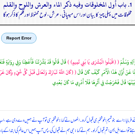
1. باب أول المخلوقات وفيه ذكر الماء والعرش واللوح والقلم
مخلوقات میں پہلی چیز کا بیان اور اس میںپانی، عرش، لوح محفوظ اور قلم کا ذکر ہو گا
Report Error
لِهِ وَسَلَّمَ
(
(اقْبَلُوا الْبُشْرَى يَا بَنِي تَمِيمٍ)
)
قَالَ قَالُوا قَدْ بَشَّرْتَنَا فَأَعْطِنَا وَفِي رِوَايَةٍ فَتَغَ
بِرْنَا عَنْ أَوَّلِ هَذَا الْأَمْرِ كَيْفَ كَانَ قَالَ
(
(كَانَ اللَّهُ تَبَارَكَ وَتَعَالَى قَبْلَ كُلِّ شَيْءٍ وَكَانَ عَر
بَيْنَهَا قَالَ فَخَرَجْتُ فِي أَثَرِهَا فَلَا أَدْرِي مَا كَانَ بَعْدِي
 نے فرمایا: اے بنو تمیم! خوشخبری قبول کرو۔ انھوں نے کہا: خوشخبری تو آپ نے ہمیں دے دی ہے، اب 
ا چاہتے تو اے اہل یمن! تم قبول کر لو۔ ہم نے کہا: جی ہم نے قبول کی، پس آپ ہمیں اس عالم کی ابتدا کے بار