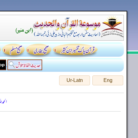
Ur-Latn
Eng
الحمد