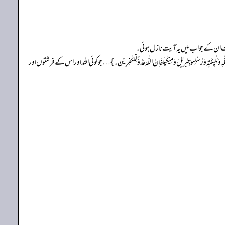
اس وقت ان کے جواب میں یہ آیت نازل ہوئی۔
ِہٖوَجِبْرِیْلَ وَمِیْکٰیلَفَاِنَّ اللّٰہَ عَدُوٌّ لِّلْکٰفِرِیْنَ۔} … جو کوئی اللہ اور اس کے فرشتوں اور