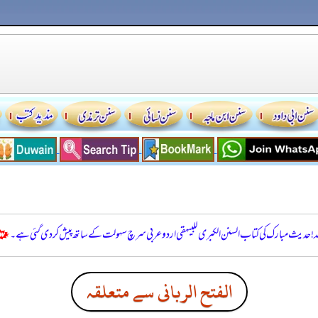
للہ! حدیث مبارک کی کتاب السنن الكبرى للبيهقي اردو عربی سرچ سہولت کے ساتھ پیش کر دی گئی ہے۔
الفتح الربانی سے متعلقہ