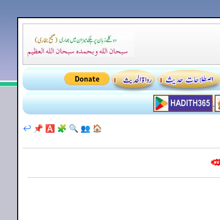
↩️
📌
🅰️
🧩
🔍
👥
🏠