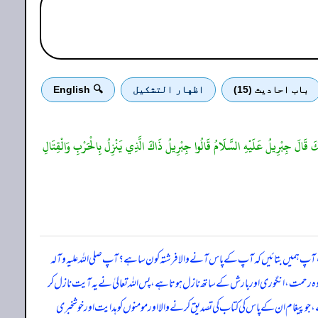
باب احادیث (15)
اظهار التشكيل
🔍 English
ِبُكَ قَالَ جِبْرِيلُ عَلَيْهِ السَّلَامُ قَالُوا جِبْرِيلُ ذَاكَ الَّذِي يَنْزِلُ بِالْحَرْبِ وَالْقِتَالِ
، آپ ہمیں بتائیں کہ آپ کے پاس آنے والا فرشتہ کون سا ہے؟ آپ صلی اللہ علیہ وآلہ
، وہ رحمت، انگوری اور بارش کے ساتھ نازل ہوتا ہے، پس اللہ تعالیٰ نے یہ آیت نازل کر
ام باری تعالیٰ اتارا ہے، جو پیغام ان کے پاس کی کتاب کی تصدیق کرنے والا اور مومنوں کو ہدایت اور خوشخبری