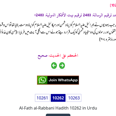
کہ جب یہودیوں نے جبرائیل علیہ السلام کو اپنا دشمن اور میکائیل علیہ السلام کو اپنا دوست بتایا تھا تو 
 کی دوستییا دشمنی کو ایک قرار دیتے ہوئے اس سے اگلی آیت میں فرمایا: {مَنْ کَانَ عَدُوًّا لِّلّٰہِ وَمَلٰیِکَتِہٖ وَرُسُل
 بقرہ: ۹۸)
الحكم على الحديث:
صحیح
10261
10262
10263
Al-Fath al-Rabbani Hadith 10262 in Urdu