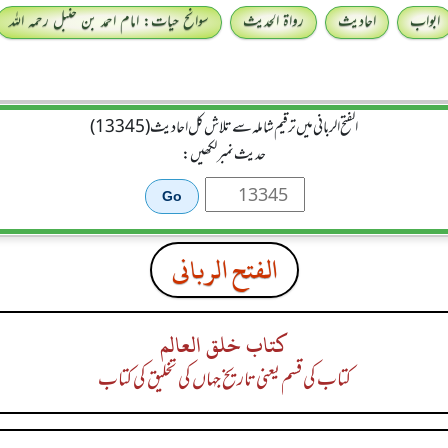
ابواب
احادیث
رواۃ الحدیث
سوانح حیات: امام احمد بن حنبل رحمہ اللہ
الفتح الربانی میں ترقیم شاملہ سے تلاش کل احادیث (13345)
حدیث نمبر لکھیں:
الفتح الربانی
كتاب خلق العالم
کتاب کی قسم یعنی تاریخ جہاں کی تخلیق کی کتاب