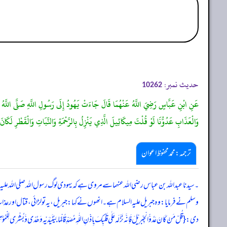
حدیث نمبر:
10262
عَنِ ابْنِ عَبَّاسٍ رَضِيَ اللَّهُ عَنْهُمَا قَالَ جَاءَتْ يَهُودُ إِلَى رَسُولِ اللَّهِ صَلَّى اللَّهُ عَلَي
وَالْعَذَابِ عَدُوُّنَا لَوْ قُلْتَ مِيكَائِيلَ الَّذِي يَنْزِلُ بِالرَّحْمَةِ وَالنَّبَاتِ وَالْقَطْرِ لَكَان
ترجمہ:محمد محفوظ اعوان
۔ سیدنا عبد اللہ بن عباس رضی اللہ عنہما سے مروی ہے کہ یہودی لوگ رسول اللہ صلی اللہ عل
وسلم نے فرمایا: وہ جبریل علیہ السلام ہے۔ انھوں نے کہا: جبریل،یہ تو لڑائی، قتال اور عذ
دی: {قُلْ مَنْ کَانَ عَدُوًّا لِّجِبْرِیْلَ فَاِنَّہ نَزَّلَہ عَلٰی قَلْبِکَ بِاِذْنِ اللّٰہِ مُصَدِّقًا لِّمَ