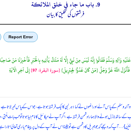
9. باب ما جاء فى خلق الملائكة
فرشتوں کی تخلیق کا بیان
Report Error
ْهِ وَآلِهِ وَسَلَّمَ فَقَالُوا إِنَّهُ لَيْسَ مِنْ نَبِيٍّ إِلَّا لَهُ مَلَكٌ يَأْتِيهِ بِالْخَبَرِ فَأَخْبِرْنَا مَنْ صَاح
َ فَأَنْزَلَ اللَّهُ عَزَّ وَجَلَّ {مَنْ كَانَ عَدُوًّا لِجِبْرِيلَ}
[سورة البقرة: 97]
إِلَى آخِرِ الْآيَةِ
یہ وآلہ وسلم کے پاس آئے اور انھوں نے کہا: ہر نبی کا ایک فرشتہ ہوتا ہے، جو اس کے پاس خیر لاتا ہے
اب کے ساتھ نازل ہونے والا ہمارا دشمن فرشتہ ہے، اگر آپ نے میکائیل کا نام لیا ہوتا تو تب بات بنتی
ا بَیْنَیَدَیْہِ وَھُدًی وَّبُشْرٰی لِلْمُؤْمِنِیْنَ } … آپ کہہ دیجئے کہ جو جبریل کا دشمن ہے تو یقینا اس نے آپ کے دل پر پیغ