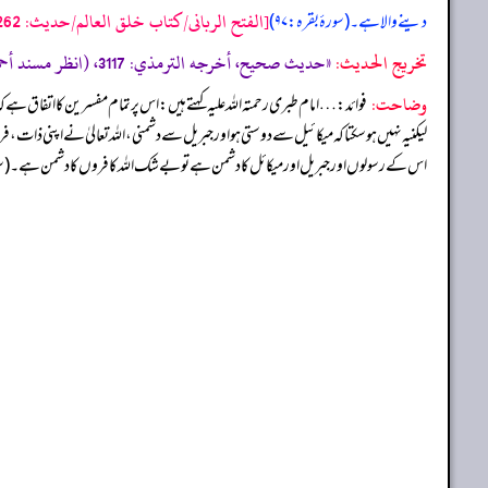
[الفتح الربانی/كتاب خلق العالم/حدیث: 10262]
دینے والا ہے۔ (سورۂ بقرہ: ۹۷)
تخریج الحدیث:
«حديث صحيح، أخرجه الترمذي: 3117، (انظر مسند أحمد ترقيم الرسالة: 2483 ترقیم بيت الأفكار الدولية: 2483»
وضاحت:
فوائد: … امام طبری رحمتہ اللہ علیہ کہتے ہیں: اس پر تمام مفسرین کا اتفاق ہے 
لیکنیہ نہیں ہو سکتا کہ میکائیل سے دوستی ہو اور جبریل سے دشمنی، اللہ تعالیٰ نے اپنی ذات، فرشتوں اور رسولوں
اس کے رسولوں اور جبریل اور میکائل کا دشمن ہے تو بے شک اللہ کافروں کا دشمن ہے۔ (سورۂ