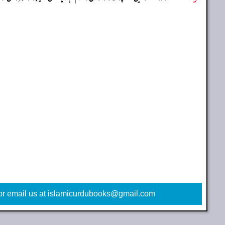
or email us at islamicurdubooks@gmail.com