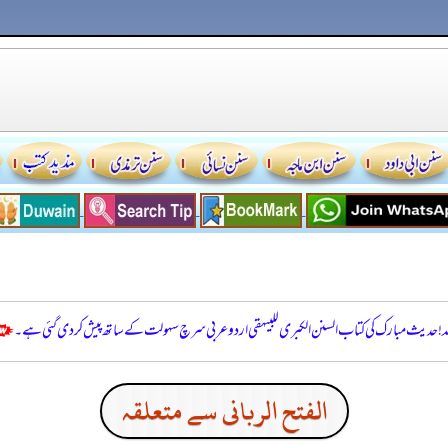
للہ! حدیث مبارک کی کتاب السنن الكبرى للبيهقي اردو عربی سرچ سہولت کے ساتھ پیش کر دی گئی ہے۔
الفتح الربانی سے متعلقہ