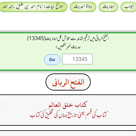
ابواب
احادیث
رواۃ الحدیث
سوانح حیات: امام احمد بن حنبل رحمہ اللہ
الفتح الربانی میں ترقیم شاملہ سے تلاش کل احادیث (13345)
حدیث نمبر لکھیں:
الفتح الربانی
كتاب خلق العالم
کتاب کی قسم یعنی تاریخ جہاں کی تخلیق کی کتاب