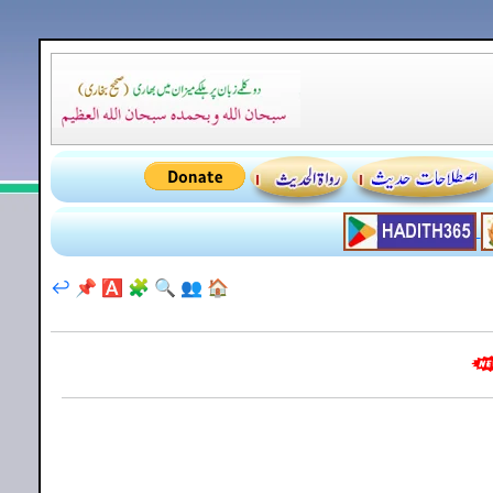
↩️
📌
🅰️
🧩
🔍
👥
🏠