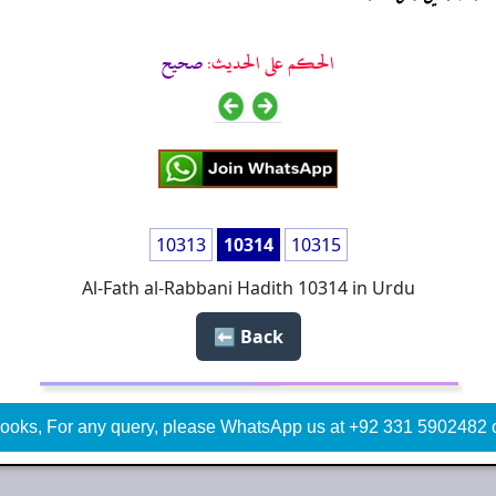
الحكم على الحديث:
صحیح
10313
10314
10315
Al-Fath al-Rabbani Hadith 10314 in Urdu
Back ⬅️
ooks, For any query, please WhatsApp us at +92 331 5902482 