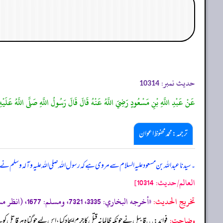
حدیث نمبر:
10314
عَنْ عَبْدِ اللَّهِ بْنِ مَسْعُودٍ رَضِيَ اللَّهُ عَنْهُ قَالَ قَالَ رَسُولُ اللَّهِ صَلَّى اللَّهُ عَلَيْهِ 
ترجمہ:محمد محفوظ اعوان
۔ سیدنا عبد اللہ بن مسعود علیہ السلام سے مروی ہے کہ رسول اللہ صلی اللہ علیہ وآلہ وسلم نے 
العالم/حدیث: 10314]
تخریج الحدیث:
«أخرجه البخاري: 3335، 7321، ومسلم: 1677، (انظر مسند أحمد ترقيم الرسالة: 3630 ترقیم بيت الأفكار الدولية: 3630»
وضاحت:
فوائد: … قابیل نے چونکہ ظالمانہ قتل کا جرم ایجاد کیا، اس لیے جو گناہ ہر قاتل کو م