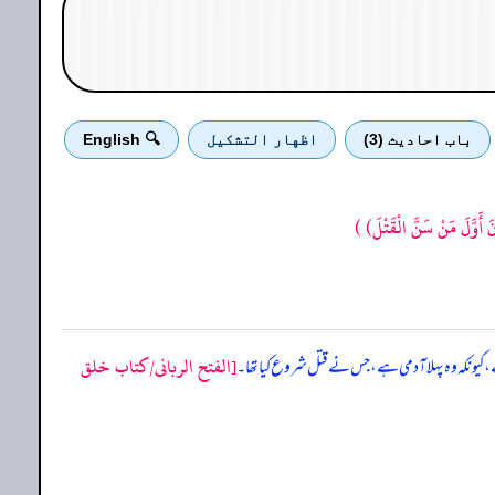
باب احادیث (3)
اظهار التشكيل
🔍 English
نَ أَوَّلَ مَنْ سَنَّ الْقَتْلَ)
)
[الفتح الربانی/كتاب خلق
ہے، کیونکہ وہ پہلا آدمی ہے، جس نے قتل شروع کیا تھا۔