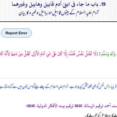
19. باب ما جاء فى ابنىٰ آدم قابيل وهابيل وغيرهما
آدم علیہ السلام کے بیٹوں قابیل اور ہابیل وغیرہ کا بیان
Report Error
وَآلِهِ وَسَلَّمَ
(
(لَا تُقْتَلُ نَفْسٌ ظُلْمًا إِلَّا كَانَ عَلَى ابْنِ آدَمَ الْأَوَّلِ كِفْلٌ مِنْ دَمِهَا لِأَنَّهُ كَا
فرمایا: جس نفس کو بھی ظلماً قتل کیا جاتا ہے، آدم علیہ السلام کے پہلے بیٹے کو اس خون میں سے گناہ ملتا 
لے گا، وہ قابیل کو بھی ملے گا۔