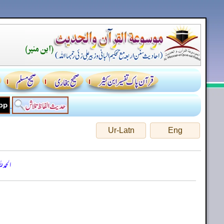
Ur-Latn
Eng
الحمد