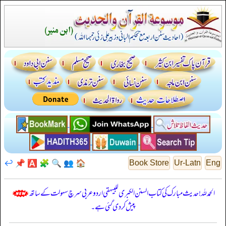
↩️
📌
🅰️
🧩
🔍
👥
🏠
Book Store
Ur-Latn
Eng
الحمدللہ! حدیث مبارک کی کتاب السنن الكبرى للبيهقي اردو عربی سرچ سہولت کے ساتھ
پیش کر دی گئی ہے۔