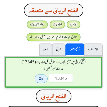
الفتح الربانی سے متعلقہ
ابواب
احادیث
رواۃ الحدیث
سوانح حیات: امام احمد بن حنبل رحمہ اللہ
تمام کتب
ترقیم شاملہ
عربی
اردو
الفتح الربانی میں ترقیم شاملہ سے تلاش کل احادیث (13345)
حدیث نمبر لکھیں:
الفتح الربانی