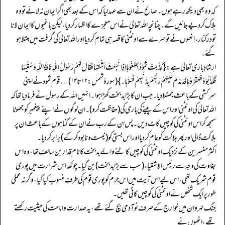
کہ وہ بھی دیکھ رہے ہوں۔ صالح نے ان سے عہد لیا کہ اس کے بعد بھی اگر ایمان نہ لائے تو وہ
ہلاک کر دیے جائیں گے۔ چنانچہ اللہ تعالیٰ نے اس معجزے کا اظہار کر دیا، لیکن باغیوں کا ایمان لانا
تو درکنار، انھوں نے تو سرے سے اونٹنی کا قصہ ہی تمام کر دیا اور اللہ تعالیٰ کی گرفت میں مبتلا ہو
گئے۔
ارشادِ باری تعالیٰ ہے: {کَذَّبَتْ ثَمُوْدُ بِطَغْوٰہَا اِِذِ انْبَعَثَ اَشْقٰہَا فَقَالَ لَہُمْ رَسُوْلُ اللّٰہِ نَاقَۃَ اللّٰہِ وَسُقْیٰہَا
فَکَذَّبُوْہُ فَعَقَرُوْہَا فَدَمْدَمَ عَلَیْہِمْ رَبُّہُمْ بِذَنْبِہِمْ فَسَوّٰہَا۔} (سورۂ شمس: ۱۲ تا ۱۴) … قوم ثمود نے اپنی
سرکشی کے باعث جھٹلا دیا۔ جب ان کا بڑا بد بخت کھڑا ہوا۔ انہیں اللہ کے رسول نے فرما دیا تھا کہ
اللہ تعالیٰ کی اونٹنی اور اس کے پینے کی باری کی (حفاظت کرو)۔ ان لوگوں نے اپنے پیغمبر کو جھوٹا
سمجھ کر اس اونٹنی کی کوچیں کاٹ دیں۔ پس ان کے رب نے ان کے گناہوں کے باعث ان پر
ہلاکت ڈالی اور پھر ہلاکت کو عام کر دیا اور اس بستی کو (نیست و نابود کر کے) برابر کر دیا۔
اکثر مفسرین کے نزدیک اونٹنی کی کوچیں کاٹنے والے بدبخت کا نام قدار بن سالف تھا، وہ اس
بغا وت کی وجہ سے رئیس الاشقیاء (سب سے بڑا بدبخت) بن گیا۔ چونکہ اس شرارت میں پوری
قوم شریک تھی، اس لیے اس آیت میں اس جرم کو پوری قوم کی طرف منسوب کیا گیا، وگرنہ عملی
طور پر ایک شخص نے اونٹنی کی کوچیں کاٹی تھیں۔
جنگ نہروان میں خوارج کے صرف نو آدمی بچ گئے تھے، یہ صدارت و امامت کی حیثیت رکھتے
تھے، انھوں نے