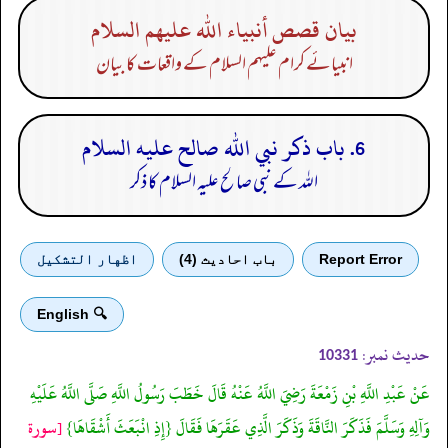
بيان قصص أنبياء الله عليهم السلام
انبیائے کرام علیہم السلام کے واقعات کا بیان
6. باب ذكر نبي الله صالح عليه السلام
اللہ کے نبی صالح علیہ السلام کا ذکر
Report Error
باب احادیث (4)
اظهار التشكيل
🔍 English
حدیث نمبر:
10331
عَنْ عَبْدِ اللَّهِ بْنِ زَمْعَةَ رَضِيَ اللَّهُ عَنْهُ قَالَ خَطَبَ رَسُولُ اللَّهِ صَلَّى اللَّهُ عَلَيْهِ
وَآلِهِ وَسَلَّمَ فَذَكَرَ النَّاقَةَ وَذَكَرَ الَّذِي عَقَرَهَا فَقَالَ {إِذِ انْبَعَثَ أَشْقَاهَا}
[سورة