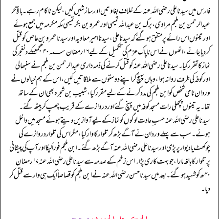
فارس میں سیدنا علی رضی اللہ عنہ کے خلاف بغاوتیں اور سازشیں کیں، لیکن ناکام رہے۔ بالآخر
عبد الرحمن بن ملجم مراوی، برک بن عبد اللہ تمیمی اور عمرو بن بکر تمیمی مکہ مکرمہ میں جمع ہوئے
اور تینوں اس رائے پر متفق ہو گئے کہ سیدناعلی، سیدنا امیر معاویہ اور سیدنا عمرو بن عاص کو قتل
کر دیا جائے، انھوں نے اس ناپاک عزم کی تکمیل کے لیے۱۶ رمضان ۴۰؁ھجمعہکےدنفجرکی
نماز کا تقرر کیا۔ سیدنا علی رضی اللہ عنہ کو قتل کرنے کی ذمہ داری عبد الرحمن بن ملجم نے سنبھالی
اور کوفہ کی طرف روانہ ہوا، وہاں پہنچ کر اپنے دوستوں سے ملاقاتیں کیں، اس کے ہم خیالوں نے
وردان نامی شخص کو ابن ملجم کی مدد کرنے کے لیے مقرر کیا، شبیب بن شجرہ بھی ان کے ساتھ
تھا۔ یہ تینوں پچھلی رات مسجد کوفہ میں پہنچ گئے اور دروازے کے قریب چھپ کر بیٹھ گئے۔
سیدنا علی رضی اللہ عنہ حسب ِ عادت لوگوں کو نماز کے لیے آوازیں دیتے ہوئے مسجد میں داخل
ہوئے۔ سب سے پہلے وردان نے آگے بڑھ کر تلوار کا وار کیا، مگر اس کی تلوار دروازے کی
چوکھٹ یا دیوار پر پڑی اور سیدنا علی رضی اللہ عنہ آگے بڑھ گئے۔ ابن ملجم فوراً لپکا اور آپ کی پیشانی
پر تلوار کا ہاتھ مارا، جو بہت کاری پڑا۔ اس زخم کے صدمہ سے سیدنا علی رضی اللہ عنہ ۱۷ رمضان
۴۰ھ کوشہید ہو گئے۔ بعد میں سیدنا حسن رضی اللہ عنہ نے ابن ملجم کو قصاصاً ایک ہی وار سے قتل کر
دیا۔
الحكم على الحديث:
صحیح