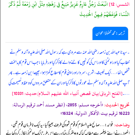
الشمس: 12]
انْبَعَثَ رَجُلٌ عَارِمٌ عَزِيزٌ مَنِيعٌ فِي رَهْطِهِ مِثْلُ ابْنِ زَمْعَةَ ثُمَّ ذَكَرَ
النِّسَاءَ فَوَعَظَهُمْ فِيهِنَّ الْحَدِيثَ
ترجمہ:محمد محفوظ اعوان
۔ سیدنا عبدا للہ بن زمعہ رضی اللہ عنہ سے مروی ہے کہ رسول اللہ صلی اللہ علیہ وآلہ وسلم نے
خطاب کیا اور اونٹنی کا اور اس کی کونچیں کاٹنے والے کا ذکر کیا اور فرمایا: جب اس قوم کا بدبخت
شخص اٹھا، … ایک خبیث، شریر، سردار اور اپنی قوم کا مطاع کھڑا ہوا، جیسے ابن زمعہ ہے۔ پھر
آپ صلی اللہ علیہ وآلہ وسلم نے عورتوں کا ذکر کیا اور ان کے متعلق مردوں کو وعظ و نصیحت کی
[الفتح الربانی/بيان قصص أنبياء الله عليهم السلام/حدیث: 10331]
…۔
تخریج الحدیث:
«أخرجه مسلم: 2855، (انظر مسند أحمد ترقيم الرسالة:
16223 ترقیم بيت الأفكار الدولية: 16324»
وضاحت:
فوائد: … صالح علیہ السلام کو قوم ثمود کی طرف بھیجا گیا،یہ ایک نافرمان قوم تھی،
انھوں نے اپنے پیغمبر سے مطالبہ کیا کہ وہ پتھر کی چٹان سے اس طرح ایک اونٹنی نکال کر دکھائے