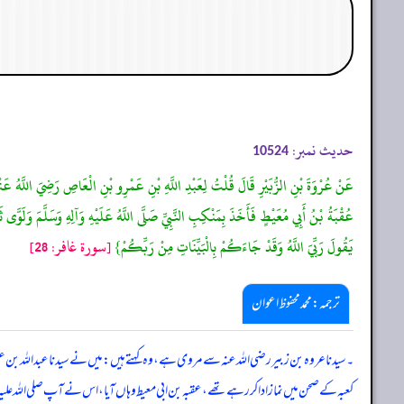
حدیث نمبر:
10524
عَنْ عُرْوَةَ بْنِ الزُّبَيْرِ قَالَ قُلْتُ لِعَبْدِ اللَّهِ بْنِ عَمْرِو بْنِ الْعَاصِ رَضِيَ اللَّهُ عَنْهُمَا
عُقْبَةُ بْنُ أَبِي مُعَيْطٍ فَأَخَذَ بِمَنْكِبِ النَّبِيِّ صَلَّى اللَّهُ عَلَيْهِ وَآلِهِ وَسَلَّمَ وَلَوَّى 
يَقُولَ رَبِّيَ اللَّهُ وَقَدْ جَاءَكُمْ بِالْبَيِّنَاتِ مِنْ رَبِّكُمْ}
[سورة غافر: 28]
ترجمہ:محمد محفوظ اعوان
۔ سیدنا عروہ بن زبیر رضی اللہ عنہ سے مروی ہے، وہ کہتے ہیں: میں نے سیدنا عبد اللہ بن عمرو
کعبہ کے صحن میں نماز ادا کر رہے تھے، عقبہ بن ابی معیط وہاں آیا، اس نے آپ صلی اللہ علیہ و