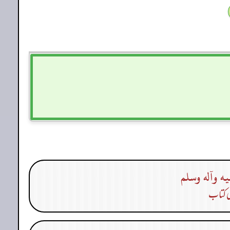
يه وآله وسلم
کی کتاب