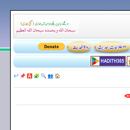
↩️
📌
🅰️
🧩
🔍
👥
🏠