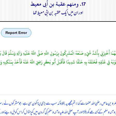
17. ومنهم عقبة بن أبى معيط
اور ان میں ایک عقبہ بن ابی معیط تھا
Report Error
 أَخْبِرْنِي بِأَشَدِّ شَيْءٍ صَنَعَهُ الْمُشْرِكُونَ بِرَسُولِ اللَّهِ صَلَّى اللَّهُ عَلَيْهِ وَآلِهِ وَسَلَّمَ قَالَ بَيْنَمَ
ثَوْبَهُ فِي عُنُقِهِ فَخَنَقَهُ بِهِ خَنْقًا شَدِيدًا فَأَقْبَلَ أَبُو بَكْرٍ رَضِيَ اللَّهُ عَنْهُ فَأَخَذَ بِمَنْكِبِهِ وَد
 بن عاص رضی اللہ عنہما سے کہا: تم مجھے یہ بتلاؤ کہ سب سے بڑی ایذا کون سی ہے، جو مشرکوں نے رسول اللہ
آلہ وسلم کے کندھے کو پکڑا اور آپ صلی اللہ علیہ وآلہ وسلم کی گردن میں کپڑا ڈال کر اس کوبل دیئے اور سختی