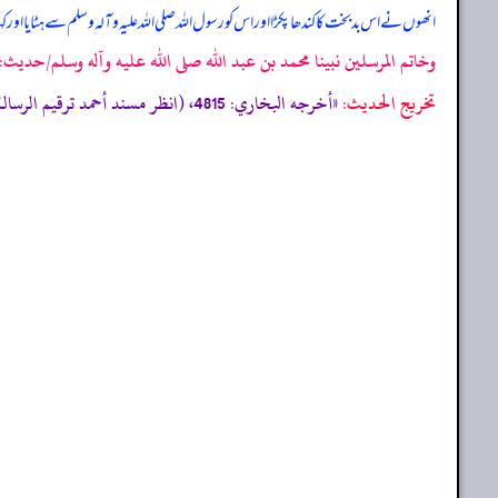
انھوں نے اس بد بخت کا کندھا پکڑا اور اس کو رسول اللہ صلی اللہ علیہ وآلہ وسلم سے ہٹایا ا
وخاتم المرسلين نبينا محمد بن عبد الله صلى الله عليه وآله وسلم/حدیث: 10524]
تخریج الحدیث:
«أخرجه البخاري: 4815، (انظر مسند أحمد ترقيم الرسالة: 6908 ترقیم بيت الأفكار الدولية: 6908»