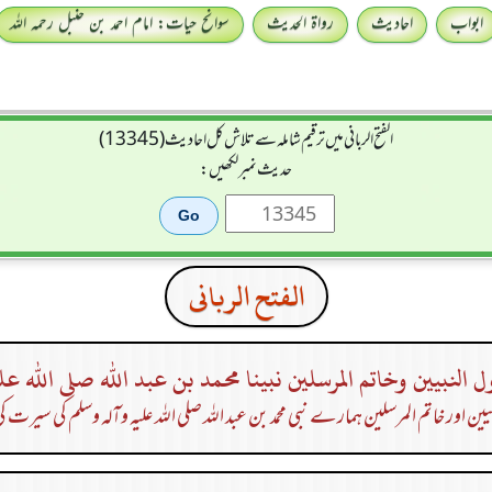
ابواب
احادیث
رواۃ الحدیث
سوانح حیات: امام احمد بن حنبل رحمہ اللہ
الفتح الربانی میں ترقیم شاملہ سے تلاش کل احادیث (13345)
حدیث نمبر لکھیں:
الفتح الربانی
 النبيين وخاتم المرسلين نبينا محمد بن عبد الله صلى الله عل
یین اور خاتم المرسلین ہمارے نبی محمد بن عبد اللہ صلی اللہ علیہ وآلہ وسلم کی سیرت 