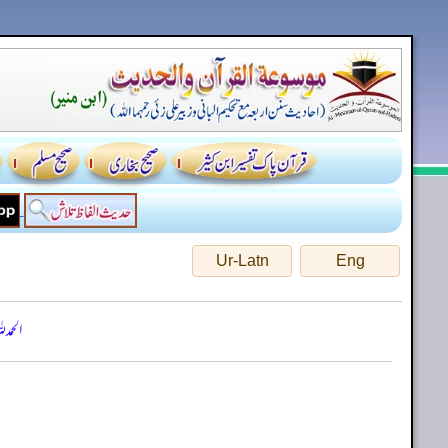
Ur-Latn
Eng
الحمد