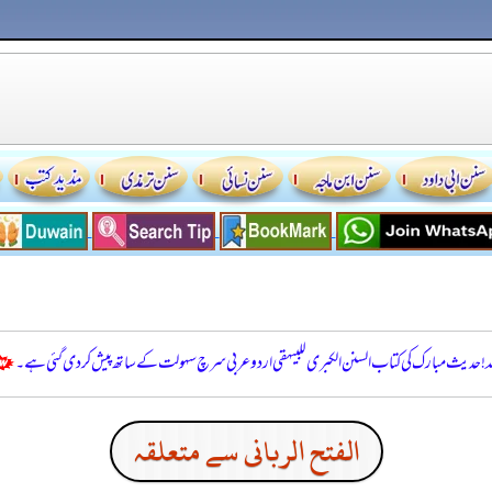
للہ! حدیث مبارک کی کتاب السنن الكبرى للبيهقي اردو عربی سرچ سہولت کے ساتھ پیش کر دی گئی ہے۔
الفتح الربانی سے متعلقہ