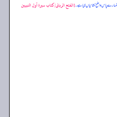
[الفتح الربانی/كتاب سيرة أول النبيين
سے تمہارے پاس واضح نشانیاں لایا ہے۔