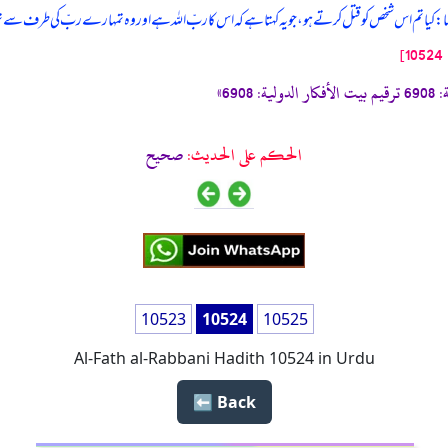
ور کہا: کیا تم اس شخص کو قتل کرتے ہو، جو یہ کہتا ہے کہ اس کا ربّ اللہ ہے اور وہ تمہارے ربّ کی طرف 
الحكم على الحديث:
صحیح
10523
10524
10525
Al-Fath al-Rabbani Hadith 10524 in Urdu
Back ⬅️