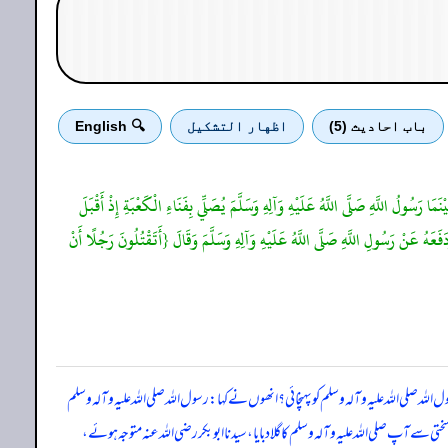
باب احادیث (5)
اظهار التشكيل
🔍 English
ا رَسُولُ اللَّهِ صَلَّى اللَّهُ عَلَيْهِ وَآلِهِ وَسَلَّمَ يُصَلِّي بِفَنَاءِ الْكَعْبَةِ إِذْ أَقْبَلَ
َفَعَهُ عَنْ رَسُولِ اللَّهِ صَلَّى اللَّهُ عَلَيْهِ وَآلِهِ وَسَلَّمَ وَقَالَ {أَتَقْتُلُونَ رَجُلًا أَنْ
 صلی اللہ علیہ وآلہ وسلم کو پہنچائی؟ انھوں نے کہا: رسول اللہ صلی اللہ علیہ وآلہ وسلم
 سے آپ صلی اللہ علیہ وآلہ وسلم کاگلا دبایا، سیدنا ابو بکر رضی اللہ عنہ متوجہ ہوئے،