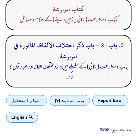
كتاب المزارعة
کتاب: مزارعت (بٹائی پر زمین دینے) کے احکام و مسائل
0. باب : 3 - باب ذكر اختلاف الألفاظ المأثورة في
المزارعة
باب: مزارعت (بٹائی) کے سلسلے میں وارد مختلف الفاظ اور عبارتوں کا
ذکر۔
Report Error
باب احادیث (9)
اظهار التشكيل
🔍 English
حدیث نمبر:
3968