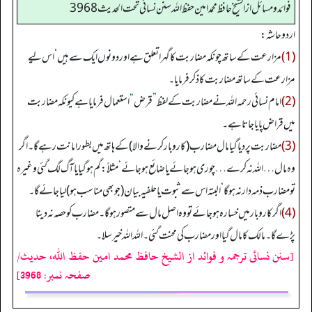
فوائد ومسائل از الشيخ حافظ محمد امين حفظ الله سنن نسائي تحت الحديث3968
اردو حاشہ:
(1)
مزارعت کے ساتھ چونکہ مضاربت کا گہرا تعلق ہے اور دونوں ایک سے ہیں‘ اس لیے
مزارعت کے ساتھ مضاربت کا ذکر فرمایا۔
(2)
امام نسائی رحمہ اللہ نے مضاربت کے لفظ
”
قرض
“
استعمال فرمایا ہے کیونکہ مضاربت
میں قراض پایا جاتا ہے۔
(3)
مضاربت پر دیا گیا مال مضارب (کاروبار کرنے والا) کے ہاتھ میں بطور امانت رہے گا۔ اگر
وہ مال… اللہ نہ کرے… چوری ہوجائے یا ضائع ہوجائے‘ مثلاً: گم ہوگیا یا آگ لگ گئی وغیرہ
تو مضارب ذمہ دار نہ ہوگا‘ البتہ اس سے ثبوت یا حلفیہ بیان (جو بھی مناسب ہو) لیا جائے گا۔
(4)
اگر کاروبار میں خسارہ ہوجائے تو وہ اصل مال سے متصور ہوگا۔ مضارب کو حصہ نہ دینا
پڑے گا۔ مالک کا مال گیا اور مضارب کی محنت گئی۔ اللہ اللہ خیر سلا۔
[سنن نسائی ترجمہ و فوائد از الشیخ حافظ محمد امین حفظ اللہ، حدیث/
صفحہ نمبر: 3968]