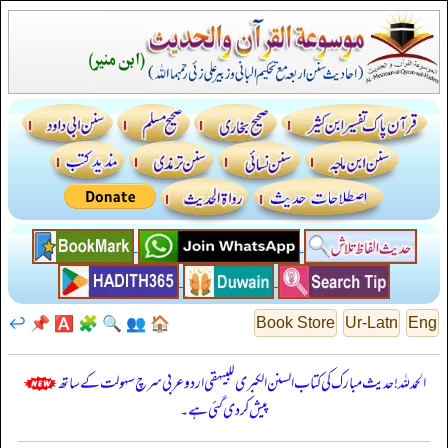
↩️
📌
🅰️
🧩
🔍
👥
🏠
Book Store
Ur-Latn
Eng
الحمدللہ! حدیث مبارک کی کتاب السنن الكبرى للبيهقي اردو عربی سرچ سہولت کے ساتھ
پیش کر دی گئی ہے۔