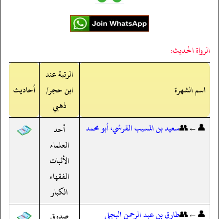
الرواة الحديث:
الرتبة عند
اسم الشهرة
ابن حجر/
أحاديث
ذهبي
👤←👥
سعيد بن المسيب القرشي، أبو محمد
أحد
العلماء
الأثبات
الفقهاء
الكبار
👤←👥
طارق بن عبد الرحمن البجلي
صدوق