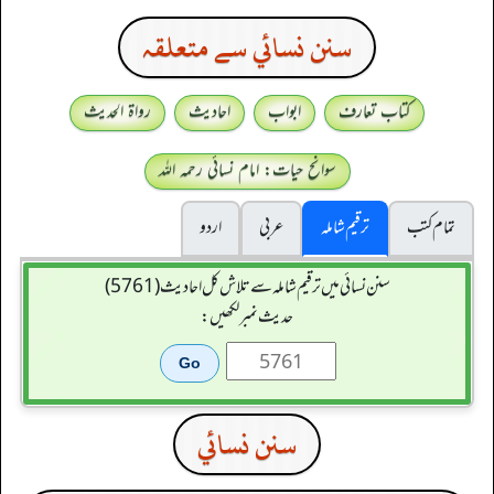
سنن نسائي سے متعلقہ
کتاب تعارف
ابواب
احادیث
رواۃ الحدیث
سوانح حیات: امام نسائی رحمہ اللہ
تمام کتب
ترقیم شاملہ
عربی
اردو
سنن نسائی میں ترقیم شاملہ سے تلاش کل احادیث (5761)
حدیث نمبر لکھیں:
سنن نسائي