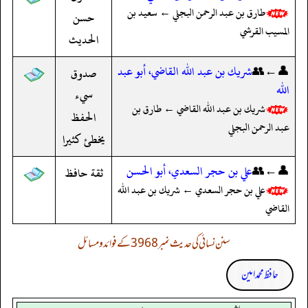
طارق بن عبد الرحمن البجلي ← سعيد بن
حسن
المسيب القرشي
الحديث
👤←👥
شريك بن عبد الله القاضي، أبو عبد
صدوق
الله
سيء
شريك بن عبد الله القاضي ← طارق بن
الحفظ
عبد الرحمن البجلي
يخطئ كثيرا
👤←👥
علي بن حجر السعدي، أبو الحسن
ثقة حافظ
علي بن حجر السعدي ← شريك بن عبد الله
القاضي
سنن نسائی کی حدیث نمبر 3968 کے فوائد و مسائل
حافظ محمد امین