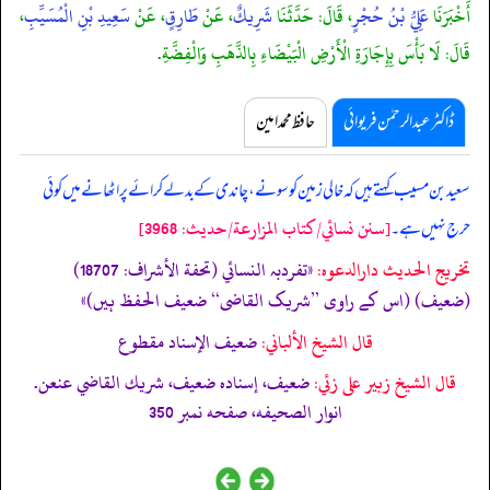
أَخْبَرَنَا
عَلِيُّ بْنُ حُجْرٍ
، قَالَ: حَدَّثَنَا
شَرِيكٌ
، عَنْ
طَارِقٍ
، عَنْ
سَعِيدِ بْنِ الْمُسَيِّبِ
،
قَالَ: لَا بَأْسَ بِإِجَارَةِ الْأَرْضِ الْبَيْضَاءِ بِالذَّهَبِ وَالْفِضَّةِ.
ڈاکٹر عبدالرحمٰن فریوائی
حافظ محمد امین
سعید بن مسیب کہتے ہیں کہ
خالی زمین کو سونے، چاندی کے بدلے کرائے پر اٹھانے میں کوئی
[سنن نسائي/كتاب المزارعة/حدیث: 3968]
حرج نہیں ہے۔
تخریج الحدیث دارالدعوہ:
«تفردبہ النسائي (تحفة الأشراف: 18707)
(ضعیف) (اس کے راوی ’’شریک القاضی‘‘ ضعیف الحفظ ہیں)»
قال الشيخ الألباني:
ضعيف الإسناد مقطوع
قال الشيخ زبير على زئي:
ضعيف، إسناده ضعيف، شريك القاضي عنعن.
انوار الصحيفه، صفحه نمبر 350