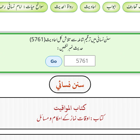
 تعارف
ابواب
احادیث
رواۃ الحدیث
سوانح حیات: امام نسائی رحمہ 
سنن نسائی میں ترقیم شاملہ سے تلاش کل احادیث (5761)
حدیث نمبر لکھیں:
سنن نسائي
كتاب المواقيت
کتاب: اوقات نماز کے احکام و مسائل