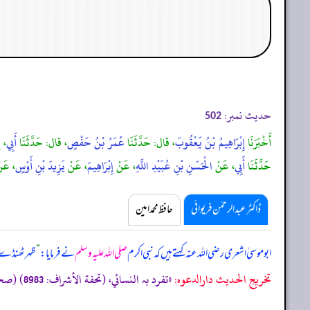
حدیث نمبر:
502
أَخْبَرَنَا
إِبْرَاهِيمُ بْنُ يَعْقُوبَ
، قال: حَدَّثَنَا
عُمَرُ بْنُ حَفْصٍ
، قال: حَدَّثَنَا
أَبِي
، ح
حَدَّثَنَا
أَبِي
، عَنْ
الْحَسَنِ بْنِ عُبَيْدِ اللَّهِ
، عَنْ
إِبْرَاهِيمَ
، عَنْ
يَزِيدَ بْنِ أَوْسٍ
، عَن
ڈاکٹر عبدالرحمٰن فریوائی
حافظ محمد امین
ابوموسیٰ اشعری رضی اللہ عنہ کہتے ہیں کہ
نبی اکرم
صلی اللہ علیہ وسلم
نے فرمایا:
”
ظہر ٹھنڈے و
تخریج الحدیث دارالدعوہ:
«تفرد بہ النسائي، (تحفة الأشراف: 8983) (صحیح) (پچھلی روایت سے تقویت پا کر یہ روایت بھی صحیح ہے، ورنہ اس کے راوی ’’ثابت بن قیس نخعی‘‘ لین الحدیث ہیں)»