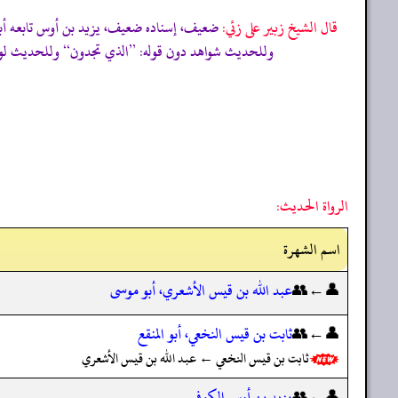
قال الشيخ زبير على زئي:
وللحديث شواهد دون قوله: ’’الذي تجدون‘‘ وللحديث لون الآخر فى جزء على بن محمد الحميري (بتحقي
الرواة الحديث:
اسم الشهرة
👤←👥
عبد الله بن قيس الأشعري، أبو موسى
👤←👥
ثابت بن قيس النخعي، أبو المنقع
ثابت بن قيس النخعي ← عبد الله بن قيس الأشعري
👤←👥
يزيد بن أوس الكوفي