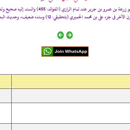
ضعيف، إسناده ضعيف، يزيد بن أوس تابعه أبو زرعة
قي: 12) وسنده ضعيف،. وحديث البخاري (537) يغني عنه. انوار الصحيفه، صفحه نمبر 324