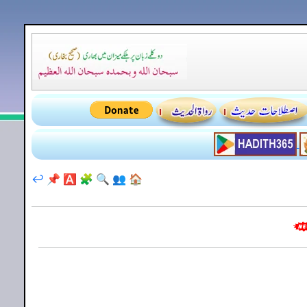
↩️
📌
🅰️
🧩
🔍
👥
🏠