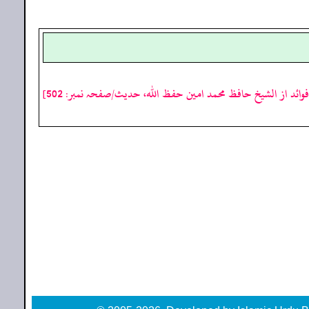
فوائد از الشیخ حافظ محمد امین حفظ اللہ، حدیث/صفحہ نمبر: 502]