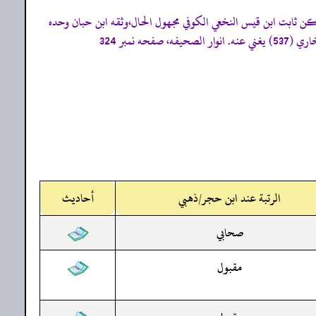
 بن عمرو بن جرير عند تمام الرازي (الفوائد: 455) والسند إليه صحيح ولكن ثابت ابن قيس النخعي الكوفي مجهول الحال،وثقه ابن حبان وحده
الرتبة عند ابن حجر/ذهبي
أحاديث
صحابي
مقبول