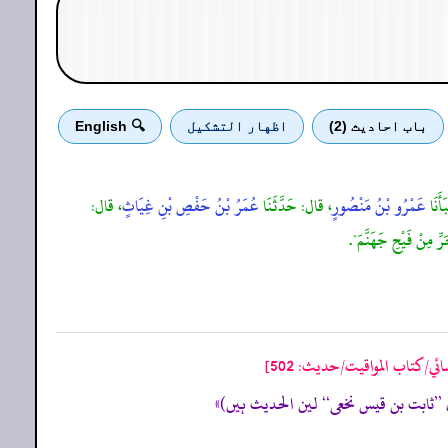
باب احادیث (2)
اظهار التشكيل
🔍 English
َأَنَا
عَمْرُو بْنُ مَنْصُورٍ
، قال: حَدَّثَنَا
عُمَرُ بْنُ حَفْصِ بْنِ غِيَاثٍ
، قال:
رِّ مِنْ فَيْحِ جَهَنَّمَ".
ئي/كتاب المواقيت/حدیث: 502]