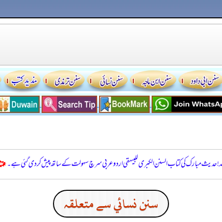
للہ! حدیث مبارک کی کتاب السنن الكبرى للبيهقي اردو عربی سرچ سہولت کے ساتھ پیش کر دی گئی ہے۔
سنن نسائي سے متعلقہ