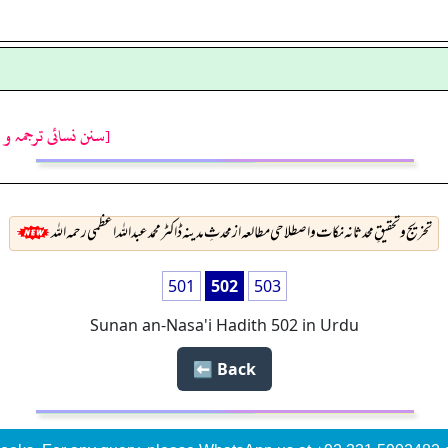
[سنن نسائی ترجمہ و 
تخريج وتحقيقِ محدثانہ نکات و اصطلاحی مطالعہ از محدثِ مدینہ ڈاکٹر محمد عبداللہ اعظمی رحمہ اللہ
501
502
503
Sunan an-Nasa'i Hadith 502 in Urdu
Back ⬅️