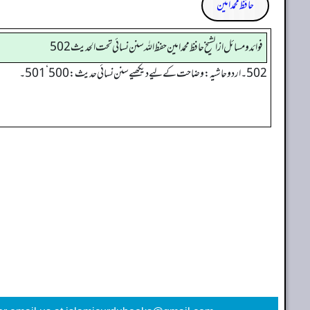
حافظ محمد امین
فوائد ومسائل از الشيخ حافظ محمد امين حفظ الله سنن نسائي تحت الحديث 502
502 ۔ اردو حاشیہ: وضاحت کے لیے دیکھیے سنن نسائی حدیث: 500‘501۔