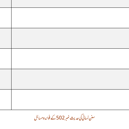
سنن نسائی کی حدیث نمبر 502 کے فوائد و مسائل