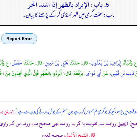
5. باب : الإبراد بالظهر إذا اشتد الحر
باب: سخت گرمی میں ظہر ٹھنڈی کر کے پڑھنے کا بیان۔
Report Error
 وَأَنْبَأَنَا
إِبْرَاهِيمُ بْنُ يَعْقُوبَ
، قال: حَدَّثَنَا
يَحْيَى بْنُ مَعِينٍ
، قال: حَدَّثَنَا
حَفْصٌ
، ح وَأَنْب
ْ
ثَابِتِ بْنِ قَيْسٍ
، عَنْ
أَبِي مُوسَى
، يَرْفَعُهُ، قال:" أَبْرِدُوا بِالظُّهْرِ فَإِنَّ الَّذِي تَجِدُونَ مِنَ الْحَ
[سنن نسا
قت میں پڑھو، کیونکہ جو گرمی تم محسوس کر رہے ہو یہ جہنم کے جوش مارنے کی وجہ سے ہے
“
۔
قال الشيخ الألباني:
صحيح لغيره