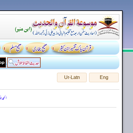
Ur-Latn
Eng
الحمد