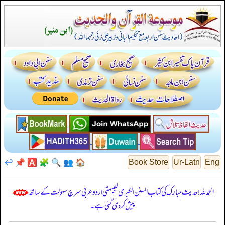
↩️
📌
🅰️
🧩
🔍
👥
🏠
Book Store
Ur-Latn
Eng
الحمدللہ! حدیث مبارک کی کتاب السنن الكبرى للبيهقي اردو عربی سرچ سہولت کے ساتھ
پیش کر دی گئی ہے۔