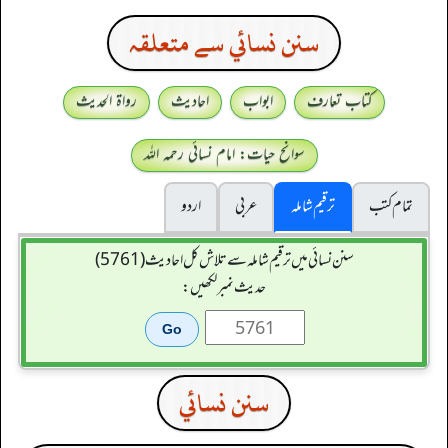
سنن نسائي سے متعلقہ
کتاب تعارف
ابواب
احادیث
رواۃ الحدیث
سوانح حیات: امام نسائی رحمہ اللہ
تمام کتب
ترقیم شاملہ
عربی
اردو
سنن نسائی میں ترقیم شاملہ سے تلاش کل احادیث (5761)
حدیث نمبر لکھیں:
سنن نسائي