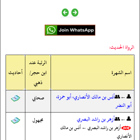
الرواة الحديث:
الرتبة عند
اسم الشهرة
ابن حجر/
أحاديث
ذهبي
👤←👥
أنس بن مالك الأنصاري، أبو حمزة،
صحابي
أبو النضر
👤←👥
أزهر بن راشد البصري
مجهول
أزهر بن راشد البصري ← أنس بن مالك
الأنصاري