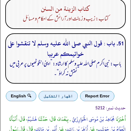
كتاب الزينة من السنن
کتاب: زیب و زینت اور آرائش کے احکام و مسائل
51. باب : قول النبي صلى الله عليه وسلم لا تنقشوا على
خواتيمكم عربيا
باب: نبی اکرم صلی اللہ علیہ وسلم کا ارشاد: ”اپنی انگوٹھیوں پر عربی میں
نقش نہ کراؤ“۔
Report Error
اظهار التشكيل
🔍 English
حدیث نمبر:
5212
أَخْبَرَنَا
مُجَاهِدُ بْنُ مُوسَى الْخُوَارِزْمِيُّ
, بِبَغْدَادَ، قَالَ: حَدَّثَنَا
هُشَيْمٌ
، قَالَ: أَنْبَأَنَا
الْعَوَّامُ بْنُ حَوْشَبٍ
، عَنْ
أَزْهَرَ بْنِ رَاشِدٍ
، عَنْ
أَنَسِ بْنِ مَالِكٍ
، قَالَ: قَالَ رَسُولُ