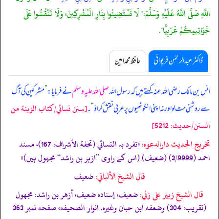
اللَّهِ صَلَّى اللَّهُ عَلَيْهِ وَسَلَّمَ:" لَا تَسْتَضِيئُوا بِنَارِ الْمُشْرِكِينَ، وَلَا تَنْقُشُوا عَلَى
خَوَاتِيمِكُمْ عَرَبِيًّا".
ڈاکٹر عبدالرحمٰن فریوائی
حافظ محمد امین
انس بن مالک رضی اللہ عنہ کہتے ہیں کہ
رسول اللہ
صلی اللہ علیہ وسلم
نے فرمایا:
”
مشرکین کی آگ
[سنن نسائي/كتاب الزينة من
سے روشنی مت لو اور نہ اپنی انگوٹھیوں پر عربی نقش کراؤ
“
۔
السنن/حدیث: 5212]
تخریج الحدیث دارالدعوہ:
«تفرد بہ النسائي (تحفة الأشراف: 167)، مسند
احمد (3/9999) (ضعیف) (اس کے راوی ”ازہر بن راشد“ مجہول ہیں)»
قال الشيخ الألباني:
ضعيف
قال الشيخ زبير على زئي:
ضعيف، إسناده ضعيف، أزهر بن راشد: مجهول
(تقريب: 304) وضعفه ابن حبان وغيره. انوار الصحيفه، صفحه نمبر 363