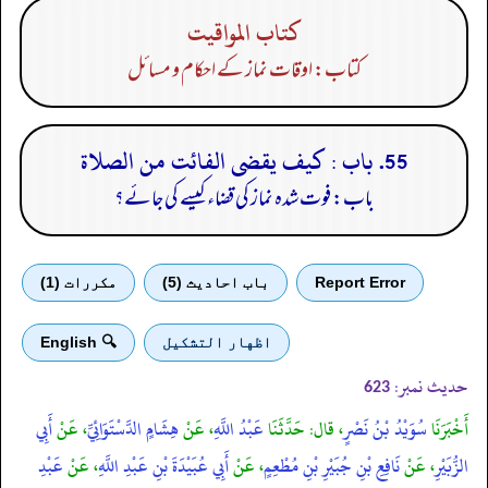
كتاب المواقيت
کتاب: اوقات نماز کے احکام و مسائل
55. باب : كيف يقضى الفائت من الصلاة
باب: فوت شدہ نماز کی قضاء کیسے کی جائے؟
Report Error
باب احادیث (5)
مكررات (1)
اظهار التشكيل
🔍 English
حدیث نمبر:
623
أَخْبَرَنَا
سُوَيْدُ بْنُ نَصْرٍ
، قال: حَدَّثَنَا
عَبْدُ اللَّهِ
، عَنْ
هِشَامٍ الدَّسْتَوَائِيِّ
، عَنْ
أَبِي
الزُّبَيْرِ
، عَنْ
نَافِعِ بْنِ جُبَيْرِ بْنِ مُطْعِمٍ
، عَنْ
أَبِي عُبَيْدَةَ بْنِ عَبْدِ اللَّهِ
، عَنْ
عَبْدِ