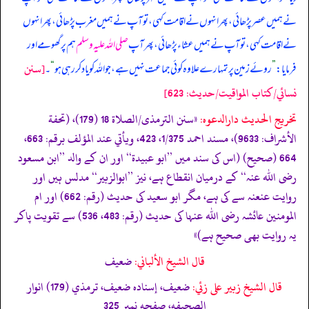
نے ہمیں عصر پڑھائی، پھر انہوں نے اقامت کہی، تو آپ نے ہمیں مغرب پڑھائی، پھر انہوں
نے اقامت کہی، تو آپ نے ہمیں عشاء پڑھائی، پھر آپ
صلی اللہ علیہ وسلم
ہم پر گھومے اور
[سنن
فرمایا:
”
روئے زمین پر تمہارے علاوہ کوئی جماعت نہیں ہے، جو اللہ کو یاد کر رہی ہو
“
۔
نسائي/كتاب المواقيت/حدیث: 623]
تخریج الحدیث دارالدعوہ:
«سنن الترمذی/الصلاة 18 (179)، (تحفة
الأشراف: 9633)، مسند احمد 1/375، 423، ویأتي عند المؤلف برقم: 663،
664 (صحیح) (اس کی سند میں ’’ابو عبیدة‘‘ اور ان کے والد ’’ابن مسعود
رضی اللہ عنہ‘‘ کے درمیان انقطاع ہے، نیز ’’ابوالزبیر‘‘ مدلس ہیں اور
روایت عنعنہ سے کی ہے، مگر ابو سعید کی حدیث (رقم: 662) اور ام
المومنین عائشہ رضی اللہ عنہا کی حدیث (رقم: 483، 536) سے تقویت پاکر
یہ روایت بھی صحیح ہے)»
قال الشيخ الألباني:
ضعيف
قال الشيخ زبير على زئي:
ضعيف، إسناده ضعيف، ترمذي (179) انوار
الصحيفه، صفحه نمبر 325