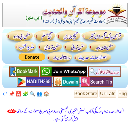
↩️
📌
🅰️
🧩
🔍
👥
🏠
Book Store
Ur-Latn
Eng
الحمدللہ! حدیث مبارک کی کتاب السنن الكبرى للبيهقي اردو عربی سرچ سہولت کے ساتھ
پیش کر دی گئی ہے۔