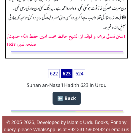
دن صرف عصر کی نماز فوت ہو گئی تھی، وہ اور واقعہ ہے۔ یہ جنگ کئی دن جاری رہی تھی۔
➋ فوت شدہ نماز کی قضا واجب ہے اگرچہ وہ کسی دینی مصروفیت کی بنا پر رہ گئی ہو جیسا کہ جہاد فی
سبیل اللہ وغیرہ۔
[سنن نسائی ترجمہ و فوائد از الشیخ حافظ محمد امین حفظ اللہ، حدیث/
صفحہ نمبر: 623]
622
623
624
Sunan an-Nasa'i Hadith 623 in Urdu
Back ⬅️
© 2005-2026, Developed by Islamic Urdu Books, For any
query, please WhatsApp us at +92 331 5902482 or email us