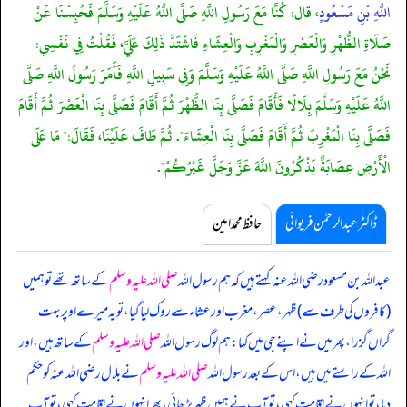
اللَّهِ بْنِ مَسْعُودٍ
، قال: كُنَّا مَعَ رَسُولِ اللَّهِ صَلَّى اللَّهُ عَلَيْهِ وَسَلَّمَ فَحُبِسْنَا عَنْ
صَلَاةِ الظُّهْرِ وَالْعَصْرِ وَالْمَغْرِبِ وَالْعِشَاءِ فَاشْتَدَّ ذَلِكَ عَلَيَّ، فَقُلْتُ فِي نَفْسِي:
نَحْنُ مَعَ رَسُولِ اللَّهِ صَلَّى اللَّهُ عَلَيْهِ وَسَلَّمَ وَفِي سَبِيلِ اللَّهِ فَأَمَرَ رَسُولُ اللَّهِ صَلَّى
اللَّهُ عَلَيْهِ وَسَلَّمَ بِلَالًا فَأَقَامَ فَصَلَّى بِنَا الظُّهْرَ ثُمَّ أَقَامَ فَصَلَّى بِنَا الْعَصْرَ ثُمَّ أَقَامَ
فَصَلَّى بِنَا الْمَغْرِبَ ثُمَّ أَقَامَ فَصَلَّى بِنَا الْعِشَاءَ". ثُمَّ طَافَ عَلَيْنَا، فَقَالَ:" مَا عَلَى
الْأَرْضِ عِصَابَةٌ يَذْكُرُونَ اللَّهَ عَزَّ وَجَلَّ غَيْرُكُمْ".
ڈاکٹر عبدالرحمٰن فریوائی
حافظ محمد امین
عبداللہ بن مسعود رضی اللہ عنہ کہتے ہیں کہ
ہم رسول اللہ
صلی اللہ علیہ وسلم
کے ساتھ تھے تو ہمیں
(کافروں کی طرف سے) ظہر، عصر، مغرب اور عشاء سے روک لیا گیا، تو یہ میرے اوپر بہت
گراں گزرا، پھر میں نے اپنے جی میں کہا: ہم لوگ رسول اللہ
صلی اللہ علیہ وسلم
کے ساتھ ہیں، اور
اللہ کے راستے میں ہیں، اس کے بعد رسول اللہ
صلی اللہ علیہ وسلم
نے بلال رضی اللہ عنہ کو حکم
دیا، تو انہوں نے اقامت کہی، تو آپ نے ہمیں ظہر پڑھائی، پھر انہوں نے اقامت کہی، تو آپ