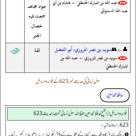
عبد الله بن المبارك الحنظلي ← هشام بن أبي
جواد مجاهد
عبد الله الدستوائي
جمعت فيه
خصال
الخير
👤←👥
سويد بن نصر المروزي، أبو الفضل
ثقة
سويد بن نصر المروزي ← عبد الله بن
المبارك الحنظلي
سنن نسائی کی حدیث نمبر 623 کے فوائد و مسائل
حافظ محمد امین
فوائد ومسائل از الشيخ حافظ محمد امين حفظ الله سنن نسائي تحت الحديث 623
623 ۔ اردو حاشیہ:
➊ یہ جنگ خندق کا واقعہ ہے۔ کفار کے خطرے کے پیش نظر نمازیں نہ پڑھی جاس کیں۔ ایک