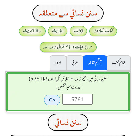
سنن نسائي سے متعلقہ
کتاب تعارف
ابواب
احادیث
رواۃ الحدیث
سوانح حیات: امام نسائی رحمہ اللہ
تمام کتب
ترقیم شاملہ
عربی
اردو
سنن نسائی میں ترقیم شاملہ سے تلاش کل احادیث (5761)
حدیث نمبر لکھیں:
سنن نسائي