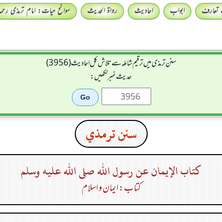
 تعارف
ابواب
احادیث
رواۃ الحدیث
سوانح حیات: امام ترمذی رحمہ 
سنن ترمذی میں ترقیم شاملہ سے تلاش کل احادیث (3956)
حدیث نمبر لکھیں:
سنن ترمذي
كتاب الإيمان عن رسول الله صلى الله عليه وسلم
کتاب: ایمان و اسلام