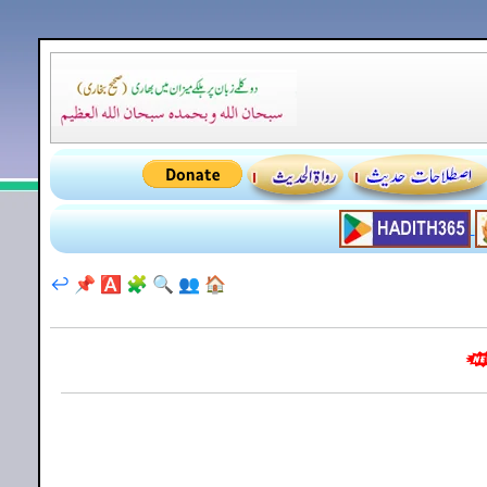
↩️
📌
🅰️
🧩
🔍
👥
🏠