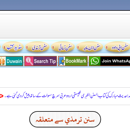
للہ! حدیث مبارک کی کتاب السنن الكبرى للبيهقي اردو عربی سرچ سہولت کے ساتھ پیش کر دی گئی ہے۔
سنن ترمذي سے متعلقہ