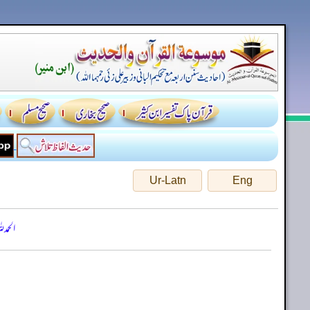
Ur-Latn
Eng
الحمد