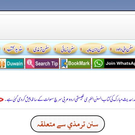
للہ! حدیث مبارک کی کتاب السنن الكبرى للبيهقي اردو عربی سرچ سہولت کے ساتھ پیش کر دی گئی ہے۔
سنن ترمذي سے متعلقہ