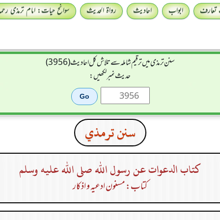
 تعارف
ابواب
احادیث
رواۃ الحدیث
سوانح حیات: امام ترمذی رحمہ 
سنن ترمذی میں ترقیم شاملہ سے تلاش کل احادیث (3956)
حدیث نمبر لکھیں:
سنن ترمذي
كتاب الدعوات عن رسول الله صلى الله عليه وسلم
کتاب: مسنون ادعیہ و اذکار