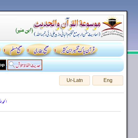
Ur-Latn
Eng
الحمد