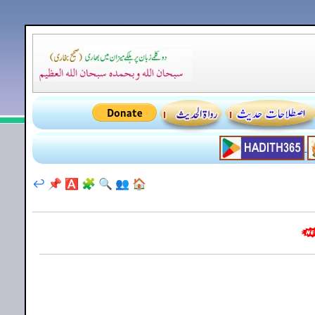
↩️
📌
🅰️
🧩
🔍
👥
🏠