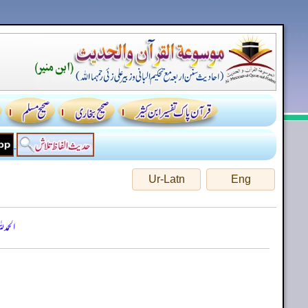
Ur-Latn
Eng
الحمد