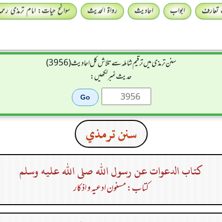
 تعارف
ابواب
احادیث
رواۃ الحدیث
سوانح حیات: امام ترمذی رحمہ 
سنن ترمذی میں ترقیم شاملہ سے تلاش کل احادیث (3956)
حدیث نمبر لکھیں:
سنن ترمذي
كتاب الدعوات عن رسول الله صلى الله عليه وسلم
کتاب: مسنون ادعیہ و اذکار