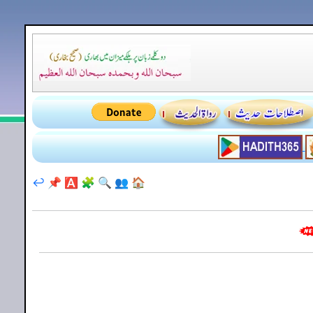
↩️
📌
🅰️
🧩
🔍
👥
🏠