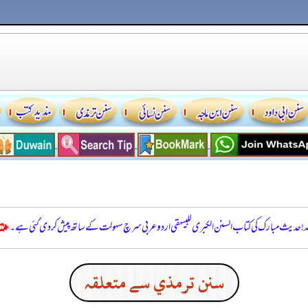
للہ! حدیث مبارک کی کتاب السنن الكبرى للبيهقي اردو عربی سرچ سہولت کے ساتھ پیش کر دی گئی ہے۔
سنن ترمذي سے متعلقہ