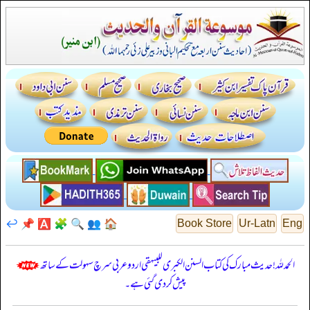
↩️
📌
🅰️
🧩
🔍
👥
🏠
Book Store
Ur-Latn
Eng
الحمدللہ! حدیث مبارک کی کتاب السنن الكبرى للبيهقي اردو عربی سرچ سہولت کے ساتھ
پیش کر دی گئی ہے۔