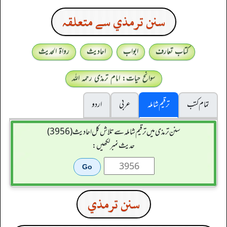
سنن ترمذي سے متعلقہ
کتاب تعارف
ابواب
احادیث
رواۃ الحدیث
سوانح حیات: امام ترمذی رحمہ اللہ
تمام کتب
ترقیم شاملہ
عربی
اردو
سنن ترمذی میں ترقیم شاملہ سے تلاش کل احادیث (3956)
حدیث نمبر لکھیں:
سنن ترمذي