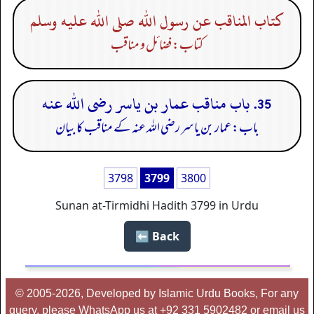
كتاب المناقب عن رسول الله صلى الله عليه وسلم
کتاب: فضائل و مناقب
35. باب مناقب عمار بن ياسر رضى الله عنه
باب: عمار بن یاسر رضی الله عنہ کے مناقب کا بیان
3798
3799
3800
Sunan at-Tirmidhi Hadith 3799 in Urdu
Back ⬅️
© 2005-2026, Developed by Islamic Urdu Books, For any
query, please WhatsApp us at +92 331 5902482 or email us