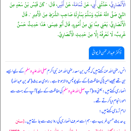
الْأَنْصَارِيُّ
، حَدَّثَنِي
أَبِي
، عَنْ
ثُمَامَةَ
، عَنْ
أَنَسٍ
، قَالَ: " كَانَ قَيْسُ بْنُ سَعْدٍ مِنَ
النَّبِيِّ صَلَّى اللَّهُ عَلَيْهِ وَسَلَّمَ بِمَنْزِلَةِ صَاحِبِ الشُّرَطِ مِنَ الْأَمِيرِ ". قَالَ
الْأَنْصَارِيُّ: يَعْنِي مِمَّا يَلِي مِنْ أُمُورِهِ. قَالَ أَبُو عِيسَى: هَذَا حَدِيثٌ حَسَنٌ
غَرِيبٌ، لَا نَعْرِفُهُ إِلَّا مِنْ حَدِيثِ الْأَنْصَارِيِّ.
ڈاکٹر عبدالرحمٰن فریوائی
انس رضی الله عنہ کہتے ہیں کہ
قیس بن سعد رضی الله عنہ نبی اکرم
صلی اللہ علیہ وسلم
کے لیے ایسے
ہی تھے جیسے امیر (کی حفاظت) کے لیے پولیس والا ہوتا ہے۔ راوی حدیث (محمد بن عبداللہ)
انصاری کہتے ہیں: یعنی وہ (آپ
صلی اللہ علیہ وسلم
کی حفاظت کے لیے) آپ کے بہت سے
امور انجام دیا کرتے تھے۔
امام ترمذی کہتے ہیں:
[سنن
یہ حدیث حسن غریب ہے، ہم اسے صرف انصاری کی روایت سے جانتے ہیں۔