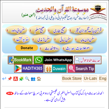
↩️
📌
🅰️
🧩
🔍
👥
🏠
Book Store
Ur-Latn
Eng
الحمدللہ! حدیث مبارک کی کتاب السنن الكبرى للبيهقي اردو عربی سرچ سہولت کے ساتھ
پیش کر دی گئی ہے۔