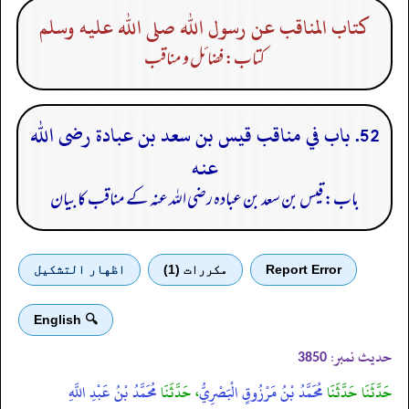
كتاب المناقب عن رسول الله صلى الله عليه وسلم
کتاب: فضائل و مناقب
52. باب في مناقب قيس بن سعد بن عبادة رضى الله
عنه
باب: قیس بن سعد بن عبادہ رضی الله عنہ کے مناقب کا بیان
Report Error
مكررات (1)
اظهار التشكيل
🔍 English
حدیث نمبر:
3850
حَدَّثَنَا حَدَّثَنَا
مُحَمَّدُ بْنُ مَرْزُوقٍ الْبَصْرِيُّ
، حَدَّثَنَا
مُحَمَّدُ بْنُ عَبْدِ اللَّهِ