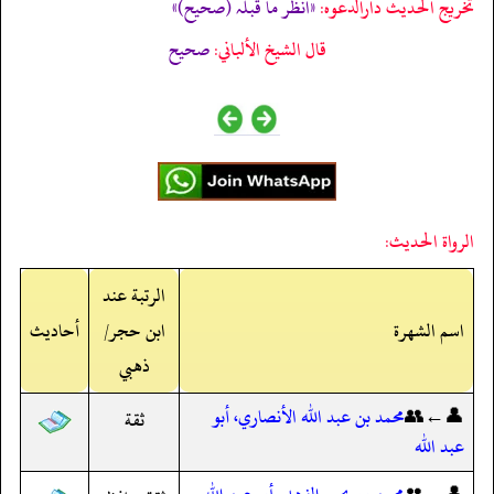
تخریج الحدیث دارالدعوہ:
«انظر ما قبلہ (صحیح)»
قال الشيخ الألباني:
صحيح
الرواة الحديث:
الرتبة عند
اسم الشهرة
ابن حجر/
أحاديث
ذهبي
👤←👥
محمد بن عبد الله الأنصاري، أبو
ثقة
عبد الله