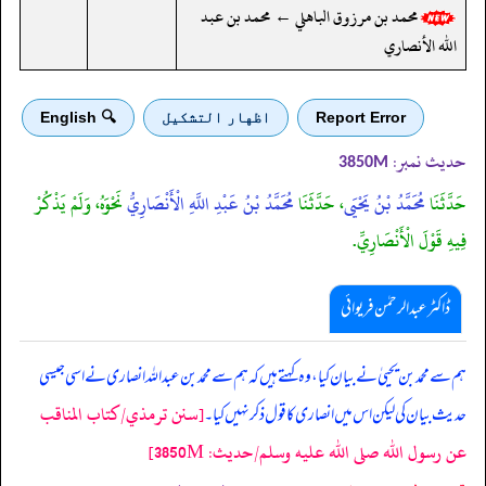
محمد بن مرزوق الباهلي ← محمد بن عبد
الله الأنصاري
Report Error
اظهار التشكيل
🔍 English
حدیث نمبر:
3850M
حَدَّثَنَا
مُحَمَّدُ بْنُ يَحْيَى
، حَدَّثَنَا
مُحَمَّدُ بْنُ عَبْدِ اللَّهِ الْأَنْصَارِيُّ
نَحْوَهُ، وَلَمْ يَذْكُرْ
فِيهِ قَوْلَ الْأَنْصَارِيِّ.
ڈاکٹر عبدالرحمٰن فریوائی
ہم سے محمد بن یحییٰ نے بیان کیا، وہ کہتے ہیں کہ
ہم سے محمد بن عبداللہ انصاری نے اسی جیسی
[سنن ترمذي/كتاب المناقب
حدیث بیان کی لیکن اس میں انصاری کا قول ذکر نہیں کیا۔
عن رسول الله صلى الله عليه وسلم/حدیث: 3850M]