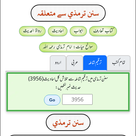
سنن ترمذي سے متعلقہ
کتاب تعارف
ابواب
احادیث
رواۃ الحدیث
سوانح حیات: امام ترمذی رحمہ اللہ
تمام کتب
ترقیم شاملہ
عربی
اردو
سنن ترمذی میں ترقیم شاملہ سے تلاش کل احادیث (3956)
حدیث نمبر لکھیں:
سنن ترمذي