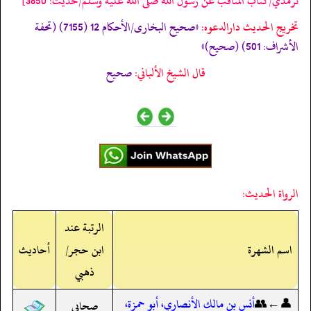
ترمذي/كتاب المناقب عن رسول الله صلى الله عليه وسلم/حدیث: 3850]
تخریج الحدیث دارالدعوہ:
«صحیح البخاری/الأحکام 12 (7155) (تحفة
الأشراف: 501) (صحیح)»
قال الشيخ الألباني:
صحيح
الرواة الحديث:
الرتبة عند
اسم الشهرة
ابن حجر/
أحاديث
ذهبي
👤←👥
أنس بن مالك الأنصاري، أبو حمزة،
صحابي