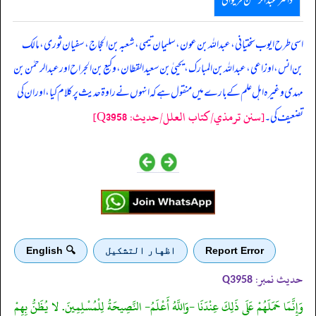
ڈاکٹر عبدالرحمٰن فریوائی
‏‏‏‏ اسی طرح ایوب سختیانی، عبداللہ بن عون، سلیمان تیمی، شعبہ بن الحجاج، سفیان ثوری، مالک
بن انس، اوزاعی، عبداللہ بن المبارک، یحییٰ بن سعید القطان، وکیع بن الجراح اور عبدالرحمٰن بن
مہدی وغیرہ اہل علم کے بارے میں منقول ہے کہ انہوں نے راوۃ حدیث پر کلام کیا، اور ان کی
[سنن ترمذي/کتاب العلل/حدیث: Q3958]
تضعیف کی۔
Report Error
اظهار التشكيل
🔍 English
حدیث نمبر:
Q3958
وَإِنَّمَا حَمَلَهُمْ عَلَى ذَلِكَ عِنْدَنَا -وَاللَّهُ أَعْلَمُ- النَّصِيحَةُ لِلْمُسْلِمِينَ. لا يُظَنُّ بِهِمْ