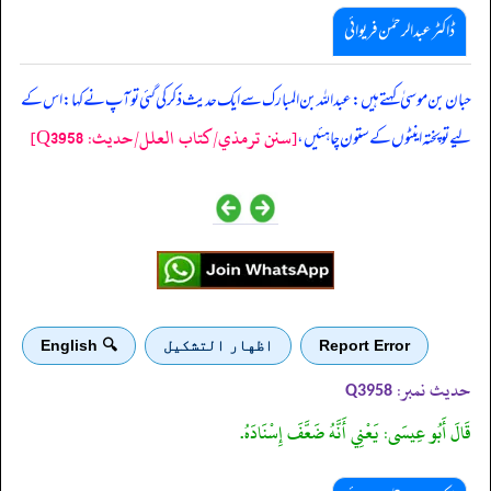
ڈاکٹر عبدالرحمٰن فریوائی
‏‏‏‏ حبان بن موسیٰ کہتے ہیں: عبداللہ بن المبارک سے ایک حدیث ذکر کی گئی تو آپ نے کہا: اس کے
[سنن ترمذي/کتاب العلل/حدیث: Q3958]
لیے تو پختہ اینٹوں کے ستون چاہئیں،
Report Error
اظهار التشكيل
🔍 English
حدیث نمبر:
Q3958
قَالَ أَبُو عِيسَى: يَعْنِي أَنَّهُ ضَعَّفَ إِسْنَادَهُ.