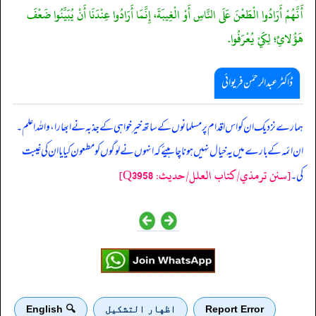
أَنَّهُمْ أَرَادُوا الْطَعْنَ عَلَى النَّاسِ أَوْ الْغِيبَةَ، إِنَّمَا أَرَادُوا عِنْدَنَا أَنْ يُبَيِّنُوا ضَعْفَ
هَؤُلائِ؛ لِكَيْ يُعْرَفُوا.
ڈاکٹر عبدالرحمٰن فریوائی
‏‏‏‏ ہمارے نزدیک ان کو اس اقدام پر مسلمانوں کے ساتھ خیر خواہی کے جذبہ نے ابھارا، واللہ اعلم۔
ان ائمہ کے بارے میں یہ خیال نہیں ہونا چاہیئے کہ انہوں نے لوگوں کو مطعون کیا یا ان کی غیبت
[سنن ترمذي/کتاب العلل/حدیث: Q3958]
کی۔
Report Error
اظهار التشكيل
🔍 English