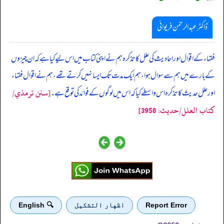
ڈاکٹر عبدالرحمٰن فریوائی
‏‏‏‏ فقہاء کے اقوال اور احادیث کی علل کا تذکرہ ہم نے اپنی کتاب میں اس لیے کیا ہے کہ ان چیزوں
کے بارے میں ہم سے سوال ہوا، ہم ایک مدت تک ایسا نہیں کرتے تھے، ہم نے اقوال فقہاء
[سنن ترمذي/
اور علل حدیث کا تذکرہ اس واسطے کیا کہ اس میں لوگوں کے فوائد کی توقع ہے۔
کتاب العلل/حدیث: 3958]
Report Error
اظهار التشكيل
🔍 English