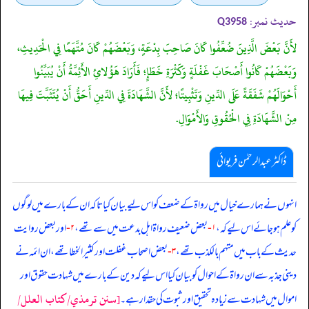
حدیث نمبر:
Q3958
لأَنَّ بَعْضَ الَّذِينَ ضُعِّفُوا كَانَ صَاحِبَ بِدْعَةٍ، وَبَعْضَهُمْ كَانَ مُتَّهَمًا فِي الْحَدِيثِ،
وَبَعْضَهُمْ كَانُوا أَصْحَابَ غَفْلَةٍ وَكَثْرَةِ خَطَإٍ؛ فَأَرَادَ هَؤُلائِ الأَئِمَّةُ أَنْ يُبَيِّنُوا
أَحْوَالَهُمْ شَفَقَةً عَلَى الدِّينِ وَتَثْبِيتًا؛ لأَنَّ الشَّهَادَةَ فِي الدِّينِ أَحَقُّ أَنْ يُتَثَبَّتَ فِيهَا
مِنْ الشَّهَادَةِ فِي الْحُقُوقِ وَالأَمْوَالِ.
ڈاکٹر عبدالرحمٰن فریوائی
‏‏‏‏ انہوں نے ہمارے خیال میں رواۃ کے ضعف کو اس لیے بیان کیا تاکہ ان کے بارے میں لوگوں
کو علم ہو جائے اس لیے کہ،
۱-
بعض ضعیف رواۃ اہل بدعت میں سے تھے،
۲-
اور بعض روایت
حدیث کے باب میں متہم بالکذب تھے،
۳-
بعض اصحاب غفلت اور کثیر الخطا تھے، ان ائمہ نے
دینی جذبہ سے ان رواۃ کے احوال کو بیان کیا اس لیے کہ دین کے بارے میں شہادت حقوق اور
[سنن ترمذي/کتاب العلل/
اموال میں شہادت سے زیادہ تحقیق اور ثبوت کی حقدار ہے۔