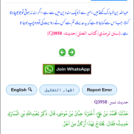
‏‏‏‏ عبداللہ بن المبارک کہتے ہیں: میرے نزدیک سند دین میں سے ہے، اگر سند نہ ہوتی تو جو جو چاہتا
کہتا، جب اس سے کہا جاتا ہے کہ یہ حدیث تم سے کس نے روایت کی تو وہ چپ ہو جاتا
[سنن ترمذي/کتاب العلل/حدیث: Q3958]
ہے۔
Report Error
اظهار التشكيل
🔍 English
حدیث نمبر:
Q3958
حَدَّثَنَا مُحَمَّدُ بْنُ عَلِيٍّ، أَخْبَرَنَا حِبَّانُ بْنُ مُوسَى، قَالَ: ذُكِرَ لِعَبْدِاللَّهِ بْنِ الْمُبَارَكِ
حَدِيثٌ؛ فَقَالَ: يُحْتَاجُ لِهَذَا أَرْكَانٌ مِنْ آجُرٍّ.