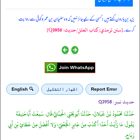
‏‏‏‏ یزید بن ہارون کہتے ہیں: کسی کے لیے جائز نہیں کہ وہ سلیمان بن عمرو کوفی سے روایت
[سنن ترمذي/کتاب العلل/حدیث: Q3958]
کرے۔
Report Error
اظهار التشكيل
🔍 English
حدیث نمبر:
Q3958
حَدَّثَنَا مَحْمُودُ بْنُ غَيْلانَ، حَدَّثَنَا أَبُويَحْيَى الْحِمَّانِيُّ،قَال: سَمِعْتُ أَبَاحَنِيفَةَ
يَقُولُ: مَا رَأَيْتُ أَحَدًا أَكْذَبَ مِنْ جَابِرٍ الْجُعْفِيِّ، وَلا أَفْضَلَ مِنْ عَطَائِ بْنِ أَبِي
رَبَاحٍ.