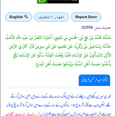
Report Error
اظهار التشكيل
🔍 English
حدیث نمبر:
Q3958
حَدَّثَنَا مُحَمَّدُ بْنُ عَلِيِّ بْنِ الْحَسَنِ بْنِ شَقِيقٍ، أَخْبَرَنَا النَّضْرُ بْنُ عَبْدِ اللَّهِ الأَصَمُّ،
حَدَّثَنَا إِسْمَاعِيلُ بْنُ زَكَرِيَّا، عَنْ عَاصِمٍ، عَنْ ابْنِ سِيرِينَ قَالَ: كَانَ فِي الزَّمَنِ
الأَوَّلِ لايَسْأَلُونَ عَنْ الإِسْنَادِ؛ فَلَمَّا وَقَعَتْ الْفِتْنَةُ سَأَلُوا عَنْ الإِسْنَادِ؛ لِكَيْ
يَأْخُذُوا حَدِيثَ أَهْلِ السُّنَّةِ، وَيَدَعُوا حَدِيثَ أَهْلِ الْبِدَعِ.
ڈاکٹر عبدالرحمٰن فریوائی
‏‏‏‏ محمد بن سیرین کہتے ہیں: پہلے زمانے میں لوگ سند حدیث کے بارے میں نہیں سوال کرتے
تھے، لیکن جب سے فتنہ شروع ہوا
۱؎
لوگوں نے سند کے بارے میں سوال کرنا شروع کیا تاکہ
[سنن ترمذي/کتاب
احادیث اہل سنت سے لیں اور اہل بدعت کی احادیث چھوڑ دیں
۲؎
۔