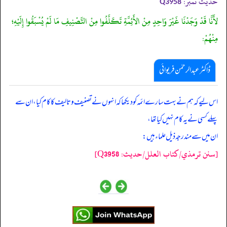
حدیث نمبر:
Q3958
لأَنَّا قَدْ وَجَدْنَا غَيْرَ وَاحِدٍ مِنْ الأَئِمَّةِ تَكَلَّفُوا مِنْ التَّصْنِيفِ مَا لَمْ يُسْبَقُوا إِلَيْهِ؛
مِنْهُمْ:
ڈاکٹر عبدالرحمٰن فریوائی
‏‏‏‏ اس لیے کہ ہم نے بہت سارے ائمہ کو دیکھا کہ انہوں نے تصنیف و تالیف کا کام کیا، ان سے
پہلے کسی نے یہ کام نہیں کیا تھا،
ان میں سے مندرجہ ذیل علماء ہیں:
[سنن ترمذي/کتاب العلل/حدیث: Q3958]