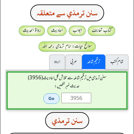
سنن ترمذي سے متعلقہ
کتاب تعارف
ابواب
احادیث
رواۃ الحدیث
سوانح حیات: امام ترمذی رحمہ اللہ
تمام کتب
ترقیم شاملہ
عربی
اردو
سنن ترمذی میں ترقیم شاملہ سے تلاش کل احادیث (3956)
حدیث نمبر لکھیں:
سنن ترمذي