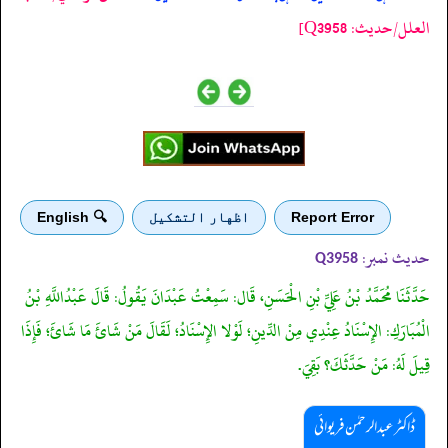
العلل/حدیث: Q3958]
Report Error
اظهار التشكيل
🔍 English
حدیث نمبر:
Q3958
حَدَّثَنَا مُحَمَّدُ بْنُ عَلِيِّ بْنِ الْحَسَنِ، قَال: سَمِعْتُ عَبْدَانَ يَقُولُ: قَالَ عَبْدُاللَّهِ بْنُ
الْمُبَارَكِ: الإِسْنَادُ عِنْدِي مِنْ الدِّينِ؛ لَوْلا الإِسْنَادُ؛ لَقَالَ مَنْ شَائَ مَا شَائَ؛ فَإِذَا
قِيلَ لَهُ: مَنْ حَدَّثَكَ؟ بَقِيَ.
ڈاکٹر عبدالرحمٰن فریوائی