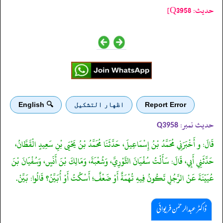
حدیث: Q3958]
Report Error
اظهار التشكيل
🔍 English
حدیث نمبر:
Q3958
قَالَ: و أَخْبَرَنِي مُحَمَّدُ بْنُ إِسْمَاعِيلَ، حَدَّثَنَا مُحَمَّدُ بْنُ يَحْيَى بْنِ سَعِيدٍ الْقَطَّانُ،
حَدَّثَنِي أَبِي، قَالَ: سَأَلْتُ سُفْيَانَ الثَّوْرِيَّ، وَشُعْبَةَ، وَمَالِكَ بْنَ أَنَسٍ، وَسُفْيَانَ بْنَ
عُيَيْنَةَ عَنْ الرَّجُلِ تَكُونُ فِيهِ تُهْمَةٌ أَوْ ضَعْفٌ؛ أَسْكُتُ أَوْ أُبَيِّنُ؟ قَالُوا: بَيِّنْ.
ڈاکٹر عبدالرحمٰن فریوائی