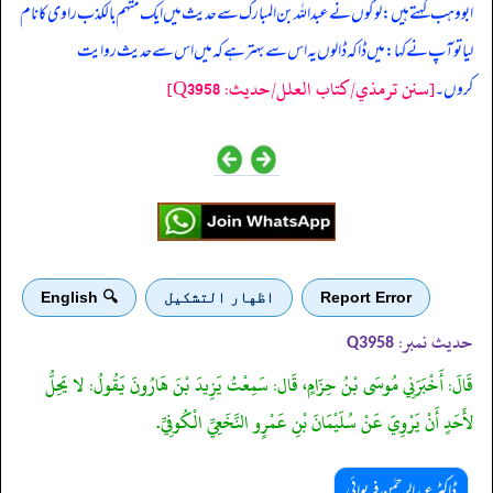
‏‏‏‏ ابووہب کہتے ہیں: لوگوں نے عبداللہ بن المبارک سے حدیث میں ایک متہم بالکذب راوی کا نام
لیا تو آپ نے کہا: میں ڈاکہ ڈالوں یہ اس سے بہتر ہے کہ میں اس سے حدیث روایت
[سنن ترمذي/کتاب العلل/حدیث: Q3958]
کروں۔
Report Error
اظهار التشكيل
🔍 English
حدیث نمبر:
Q3958
قَالَ: أَخْبَرَنِي مُوسَى بْنُ حِزَامٍ، قَال: سَمِعْتُ يَزِيدَ بْنَ هَارُونَ يَقُولُ: لا يَحِلُّ
لأَحَدٍ أَنْ يَرْوِيَ عَنْ سُلَيْمَانَ بْنِ عَمْرٍو النَّخَعِيِّ الْكُوفِيِّ.
ڈاکٹر عبدالرحمٰن فریوائی