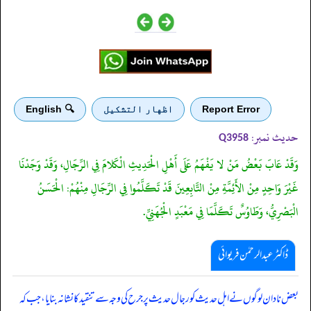
Report Error
اظهار التشكيل
🔍 English
حدیث نمبر:
Q3958
وَقَدْ عَابَ بَعْضُ مَنْ لا يَفْهَمُ عَلَى أَهْلِ الْحَدِيثِ الْكَلامَ فِي الرِّجَالِ، وَقَدْ وَجَدْنَا
غَيْرَ وَاحِدٍ مِنْ الأَئِمَّةِ مِنْ التَّابِعِينَ قَدْ تَكَلَّمُوا فِي الرِّجَالِ مِنْهُمْ: الْحَسَنُ
الْبَصْرِيُّ، وَطَاوُسٌ تَكَلَّمَا فِي مَعْبَدٍ الْجُهَنِيِّ.
ڈاکٹر عبدالرحمٰن فریوائی
‏‏‏‏ بعض نادان لوگوں نے اہل حدیث کو رجال حدیث پر جرح کی وجہ سے تنقید کا نشانہ بنایا، جب کہ