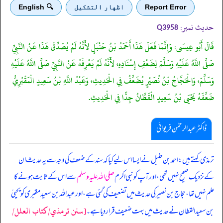
Report Error
اظهار التشكيل
🔍 English
حدیث نمبر:
Q3958
قَالَ أَبُو عِيسَى: وَإِنَّمَا فَعَلَ هَذَا أَحْمَدُ بْنُ حَنْبَلٍ لأَنَّهُ لَمْ يُصَدِّقْ هَذَا عَنْ النَّبِيِّ
صَلَّى اللَّهُ عَلَيْهِ وَسَلَّمَ لِضَعْفِ إِسْنَادِهِ، لأَنَّهُ لَمْ يَعْرِفْهُ عَنْ النَّبِيِّ صَلَّى اللَّهُ عَلَيْهِ
وَسَلَّمَ، وَالْحَجَّاجُ بْنُ نُصَيْرٍ يُضَعَّفُ فِي الْحَدِيثِ، وَعَبْدُ اللَّهِ بْنُ سَعِيدٍ الْمَقْبُرِيُّ
ضَعَّفَهُ يَحْيَى بْنُ سَعِيدٍ الْقَطَّانُ جِدًّا فِي الْحَدِيثِ.
ڈاکٹر عبدالرحمٰن فریوائی
‏‏‏‏ ترمذی کہتے ہیں: احمد بن حنبل نے ایسا اس لیے کیا کہ سند کے ضعف کی وجہ سے یہ حدیث ان
کے نزدیک صحیح نہیں تھی، اور آپ کو نبی اکرم
صلی اللہ علیہ وسلم
سے اس کے ثابت ہونے کا
علم نہیں تھا، حجاج بن نصیر کی حدیث میں تضعیف کی گئی ہے، اور عبداللہ بن سعید مقبری کو یحییٰ
[سنن ترمذي/کتاب العلل/
بن سعید القطان نے حدیث میں بہت ضعیف قرار دیا ہے۔