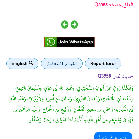
العلل/حدیث: Q3958]
Report Error
اظهار التشكيل
🔍 English
حدیث نمبر:
Q3958
وَهَكَذَا رُوِيَ عَنْ أَيُّوبَ السَّخْتِيَانِيِّ، وَعَبْدِ اللَّهِ بْنِ عَوْنٍ، وَسُلَيْمَانَ التَّيْمِيِّ،
وَشُعْبَةَ بْنِ الْحَجَّاجِ، وَسُفْيَانَ الثَّوْرِيِّ، وَمَالِكِ بْنِ أَنَسٍ، وَالأَوْزَاعِيِّ، وَعَبْدِ اللَّهِ
بْنِ الْمُبَارَكِ، وَيَحْيَى بْنِ سَعِيدٍ الْقَطَّانِ، وَوَكِيعِ بْنِ الْجَرَّاحِ، وَعَبْدِ الرَّحْمَنِ بْنِ
مَهْدِيٍّ وَغَيْرِهِمْ مِنْ أَهْلِ الْعِلْمِ أَنَّهُمْ تَكَلَّمُوا فِي الرِّجَالِ وَضَعَّفُوا.