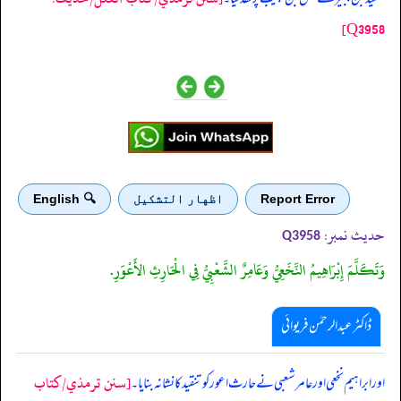
Q3958]
Report Error
اظهار التشكيل
🔍 English
حدیث نمبر:
Q3958
وَتَكَلَّمَ إِبْرَاهِيمُ النَّخَعِيُّ وَعَامِرٌ الشَّعْبِيُّ فِي الْحَارِثِ الأَعْوَرِ.
ڈاکٹر عبدالرحمٰن فریوائی
[سنن ترمذي/کتاب
‏‏‏‏ اور ابراہیم نخعی اور عامر شعبی نے حارث اعور کو تنقید کا نشانہ بنایا۔