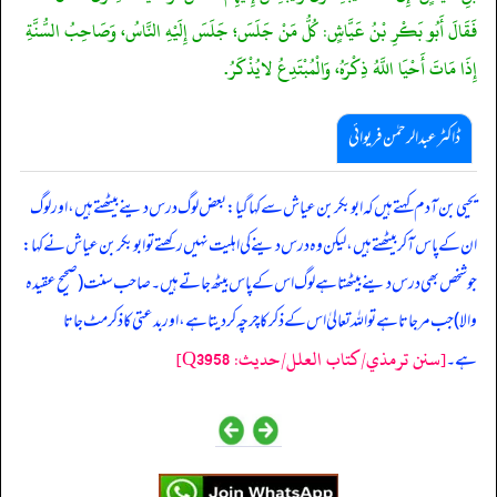
فَقَالَ أَبُو بَكْرِ بْنُ عَيَّاشٍ: كُلُّ مَنْ جَلَسَ؛ جَلَسَ إِلَيْهِ النَّاسُ، وَصَاحِبُ السُّنَّةِ
إِذَا مَاتَ أَحْيَا اللَّهُ ذِكْرَهُ، وَالْمُبْتَدِعُ لايُذْكَرُ.
ڈاکٹر عبدالرحمٰن فریوائی
‏‏‏‏ یحیی بن آدم کہتے ہیں کہ ابوبکر بن عیاش سے کہا گیا: بعض لوگ درس دینے بیٹھتے ہیں، اور لوگ
ان کے پاس آ کر بیٹھتے ہیں، لیکن وہ درس دینے کی اہلیت نہیں رکھتے تو ابوبکر بن عیاش نے کہا:
جو شخص بھی درس دینے بیٹھتا ہے لوگ اس کے پاس بیٹھ جاتے ہیں۔ صاحب سنت (صحیح عقیدہ
والا) جب مر جاتا ہے تو اللہ تعالیٰ اس کے ذکر کا چرچہ کر دیتا ہے، اور بدعتی کا ذکر مٹ جاتا
[سنن ترمذي/کتاب العلل/حدیث: Q3958]
ہے۔