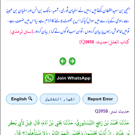
‏‏‏‏ یحیی بن سعید القطان کہتے ہیں: میں نے سفیان ثوری، شعبہ، مالک بن انس اور سفیان بن عیینہ
سے راوی کے بارے میں سوال کیا کہ اس پر جھوٹ بولنے کا الزام ہے، یا اس میں ضعف ہے،
[سنن ترمذي/
تو میں خاموش رہوں یا بیان کر دوں، تو ان سب لوگوں نے کہا: بیان کر دو۔
کتاب العلل/حدیث: Q3958]
Report Error
اظهار التشكيل
🔍 English
حدیث نمبر:
Q3958
حَدَّثَنَا مُحَمَّدُ بْنُ رَافِعٍ النَّيْسَابُورِيُّ، حَدَّثَنَا يَحْيَى بْنُ آدَمَ، قَالَ: قِيلَ لأَبِي بَكْرِ
بْنِ عَيَّاشٍ: إِنَّ أُنَاسًا يَجْلِسُونَ وَيَجْلِسُ إِلَيْهِمْ النَّاسُ، وَلا يَسْتَأْهِلُونَ؟! قَالَ: