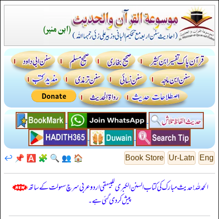
↩️
📌
🅰️
🧩
🔍
👥
🏠
Book Store
Ur-Latn
Eng
الحمدللہ! حدیث مبارک کی کتاب السنن الكبرى للبيهقي اردو عربی سرچ سہولت کے ساتھ
پیش کر دی گئی ہے۔