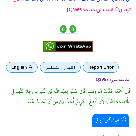
ترمذي/کتاب العلل/حدیث: Q3958]
Report Error
اظهار التشكيل
🔍 English
حدیث نمبر:
Q3958
قَالَ أَحْمَدُ: حَدَّثَنَا أَبُو وَهْبٍ، قَالَ: سَمَّوْا لِعَبْدِ اللَّهِ بْنِ الْمُبَارَكِ رَجُلا يُتَّهَمُ فِي
الْحَدِيثِ؛ فَقَالَ: لأَنْ أَقْطَعَ الطَّرِيقَ أَحَبُّ إِلَيَّ مِنْ أَنْ أُحَدِّثَ عَنْهُ.
ڈاکٹر عبدالرحمٰن فریوائی