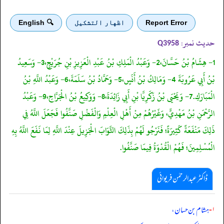
Report Error
اظهار التشكيل
🔍 English
حدیث نمبر:
Q3958
1- هِشَامُ بْنُ حَسَّانَ،2- وَعَبْدُ الْمَلِكِ بْنُ عَبْدِ الْعَزِيزِ بْنِ جُرَيْجٍ،3- وَسَعِيدُ
بْنُ أَبِي عَرُوبَةَ 4- وَمَالِكُ بْنُ أَنَسٍ،5- وَحَمَّادُ بْنُ سَلَمَةَ،6- وَعَبْدُ اللَّهِ بْنُ
الْمَبَارَكِ.7- وَيَحْيَى بْنُ زَكَرِيَّا بْنِ أَبِي زَائِدَةَ،8- وَوَكِيعُ بْنُ الْجَرَّاحِ،9- وَعَبْدُ
الرَّحْمَنِ بْنُ مَهْدِيٍّ، وَغَيْرُهُمْ مِنْ أَهْلِ الْعِلْمِ وَالْفَضْلِ صَنَّفُوا فَجَعَلَ اللَّهُ فِي
ذَلِكَ مَنْفَعَةً كَثِيرَةً؛ فَنَرْجُو لَهُمْ بِذَلِكَ الثَّوَابَ الْجَزِيلَ عِنْدَ اللَّهِ لِمَا نَفَعَ اللَّهُ بِهِ
الْمُسْلِمِينَ؛ فَهُمْ الْقُدْوَةُ فِيمَا صَنَّفُوا.
ڈاکٹر عبدالرحمٰن فریوائی
۱-
ہشام بن حسان،