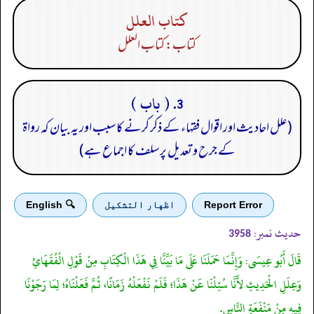
کتاب العلل
کتاب: کتاب العلل
3. ( باب )
(علل احادیث اور اقوال فقہاء کے ذکر کرنے کا سبب اور یہ بیان کہ رواۃ
کے جرح و تعدیل پر سلف کا اجماع ہے)
Report Error
اظهار التشكيل
🔍 English
حدیث نمبر:
3958
قَالَ أَبُو عِيسَى: وَإِنَّمَا حَمَلَنَا عَلَى مَا بَيَّنَّا فِي هَذَا الْكِتَابِ مِنْ قَوْلِ الْفُقَهَائِ
وَعِلَلِ الْحَدِيثِ لأَنَّا سُئِلْنَا عَنْ هَذَا؛ فَلَمْ نَفْعَلْهُ زَمَانًا، ثُمَّ فَعَلْنَاهُ؛ لِمَا رَجَوْنَا
فِيهِ مِنْ مَنْفَعَةِ النَّاسِ.