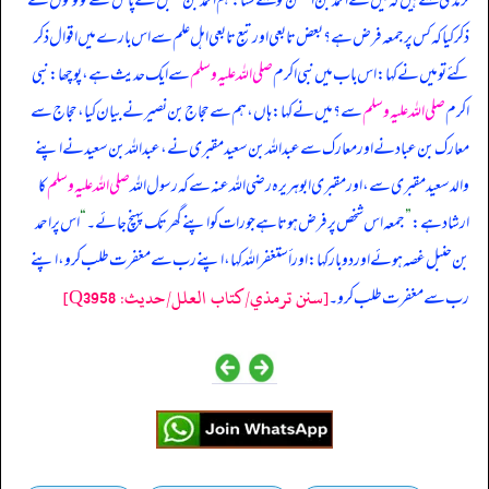
‏‏‏‏ ترمذی کہتے ہیں کہ میں نے احمد بن الحسن کو کہتے سنا: ہم احمد بن حنبل کے پاس تھے تو لوگوں نے
ذکر کیا کہ کس پر جمعہ فرض ہے؟ بعض تابعی اور تبع تابعی اہل علم سے اس بارے میں اقوال ذکر
کئے تو میں نے کہا: اس باب میں نبی اکرم
صلی اللہ علیہ وسلم
سے ایک حدیث ہے، پوچھا: نبی
اکرم
صلی اللہ علیہ وسلم
سے؟ میں نے کہا: ہاں، ہم سے حجاج بن نصیر نے بیان کیا، حجاج سے
معارک بن عباد نے اور معارک سے عبداللہ بن سعید مقبری نے، عبداللہ بن سعید نے اپنے
والد سعید مقبری سے، اور مقبری ابوہریرہ رضی اللہ عنہ سے کہ رسول اللہ
صلی اللہ علیہ وسلم
کا
ارشاد ہے:
”
جمعہ اس شخص پر فرض ہوتا ہے جو رات کو اپنے گھر تک پہنچ جائے۔‏‏‏‏
“
اس پر احمد
بن حنبل غصہ ہوئے اور دو بار کہا: اور أستغفر اللہ کہا، اپنے رب سے مغفرت طلب کرو، اپنے
[سنن ترمذي/کتاب العلل/حدیث: Q3958]
رب سے مغفرت طلب کرو۔