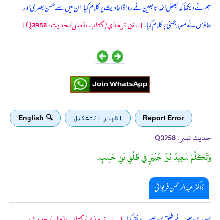
ہم نے دیکھا کہ بعض ائمہ تابعین نے رواۃ احادیث پر کلام کیا، ان میں سے حسن بصری اور
[سنن ترمذي/کتاب العلل/حدیث: Q3958]
طاؤس نے معبد جہنی پر کلام کیا۔
Report Error
اظهار التشكيل
🔍 English
حدیث نمبر:
Q3958
وَتَكَلَّمَ سَعِيدُ بْنُ جُبَيْرٍ فِي طَلْقِ بْنِ حَبِيبٍ.
ڈاکٹر عبدالرحمٰن فریوائی
[سنن ترمذي/کتاب العلل/حدیث:
‏‏‏‏ سعید بن جبیر نے طلق بن حبیب پر نقد کیا۔