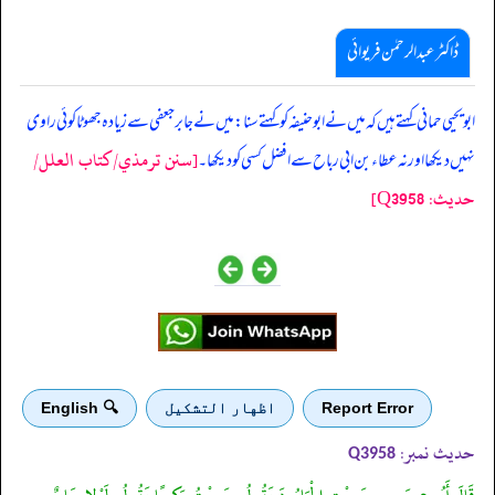
ڈاکٹر عبدالرحمٰن فریوائی
‏‏‏‏ ابویحیی حمانی کہتے ہیں کہ میں نے ابوحنیفہ کو کہتے سنا: میں نے جابر جعفی سے زیادہ جھوٹا کوئی راوی
[سنن ترمذي/کتاب العلل/
نہیں دیکھا اور نہ عطاء بن ابی رباح سے افضل کسی کو دیکھا۔
حدیث: Q3958]
Report Error
اظهار التشكيل
🔍 English
حدیث نمبر:
Q3958