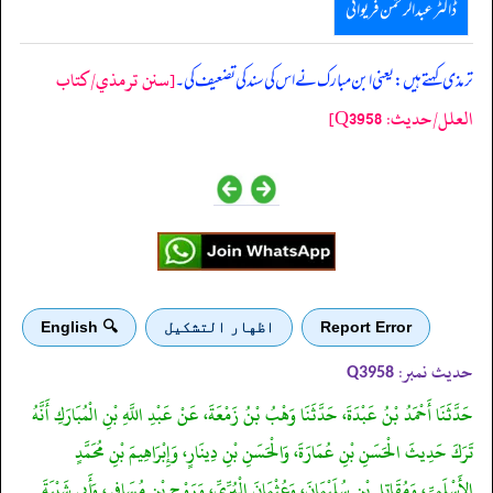
ڈاکٹر عبدالرحمٰن فریوائی
[سنن ترمذي/کتاب
‏‏‏‏ ترمذی کہتے ہیں: یعنی ابن مبارک نے اس کی سند کی تضعیف کی۔
العلل/حدیث: Q3958]
Report Error
اظهار التشكيل
🔍 English
حدیث نمبر:
Q3958
حَدَّثَنَا أَحْمَدُ بْنُ عَبْدَةَ، حَدَّثَنَا وَهْبُ بْنُ زَمْعَةَ، عَنْ عَبْدِ اللَّهِ بْنِ الْمُبَارَكِ أَنَّهُ
تَرَكَ حَدِيثَ الْحَسَنِ بْنِ عُمَارَةَ، وَالْحَسَنِ بْنِ دِينَارٍ، وَإِبْرَاهِيمَ بْنِ مُحَمَّدٍ
الأَسْلَمِيِّ، وَمُقَاتِلِ بْنِ سُلَيْمَانَ، وَعُثْمَانَ الْبُرِّيِّ، وَرَوْحِ بْنِ مُسَافِرٍ، وَأَبِي شَيْبَةَ