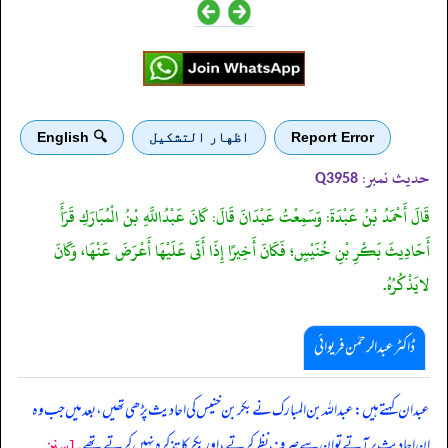
Report Error
اظهار التشكيل
🔍 English
حدیث نمبر:
Q3958
قَالَ أَحْمَدُ بْنُ عَبْدَةَ: وَسَمِعْتُ عَبْدَانَ قَالَ: كَانَ عَبْدُاللَّهِ بْنُ الْمُبَارَكِ قَرَأَ
أَحَادِيثَ بَكْرِ بْنِ خُنَيْسٍ؛ فَكَانَ أَخِيرًا إِذَا أَتَى عَلَيْهَا أَعْرَضَ عَنْهَا، وَكَانَ
لايَذْكُرُهُ.
ڈاکٹر عبدالرحمٰن فریوائی
‏‏‏‏ عبدان کہتے ہیں: عبداللہ بن المبارک نے بکر بن خنیس کی احادیث پڑھی تھیں، بعد میں جب وہ
[سنن
ان احادیث پر آتے تو ان سے صرف نظر کرتے، اور بکر کا تذکرہ نہیں کرتے تھے۔