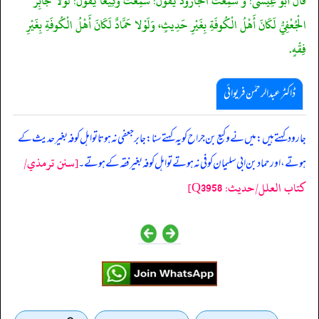
قَالَ أَبُو عِيسَى: و سَمِعْت الْجَارُودَ يَقُولُ: سَمِعْتُ وَكِيعًا يَقُولُ: لَوْلا جَابِرٌ
الْجُعْفِيُّ لَكَانَ أَهْلُ الْكُوفَةِ بِغَيْرِ حَدِيثٍ، وَلَوْلا حَمَّادٌ لَكَانَ أَهْلُ الْكُوفَةِ بِغَيْرِ
فِقْهٍ.
ڈاکٹر عبدالرحمٰن فریوائی
‏‏‏‏ جارود کہتے ہیں: میں نے وکیع بن جراح کو یہ کہتے سنا: جابر جعفی نہ ہوتا تو اہل کوفہ بغیر حدیث کے
[سنن ترمذي/
ہوتے، اور حماد بن ابی سلیمان کوفی نہ ہوتے تو اہل کوفہ بغیر فقہ کے ہوتے۔
کتاب العلل/حدیث: Q3958]