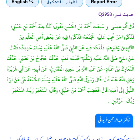
Report Error
اظهار التشكيل
🔍 English
حدیث نمبر:
Q3958
قَالَ أَبُو عِيسَى: و سَمِعْت أَحْمَدَ بْنَ الْحَسَنِ يَقُولُ: كُنَّا عِنْدَ أَحْمَدَ بْنِ حَنْبَلٍ؛
فَذَكَرُوا مَنْ تَجِبُ عَلَيْهِ الْجُمُعَةُ؛ فَذَكَرُوا فِيهِ عَنْ بَعْضِ أَهْلِ الْعِلْمِ مِنْ
التَّابِعِينَ وَغَيْرِهِمْ؛ فَقُلْتُ: فِيهِ عَنْ النَّبِيِّ صَلَّى اللَّهُ عَلَيْهِ وَسَلَّمَ حَدِيثٌ؛ فَقَالَ:
عَنْ النَّبِيِّ صَلَّى اللَّهُ عَلَيْهِ وَسَلَّمَ؟! قُلْتُ: نَعَمْ، حَدَّثَنَا حَجَّاجُ بْنُ نُصَيْرٍ، حَدَّثَنَا
الْمُعَارِكُ بْنُ عَبَّادٍ، عَنْ عَبْدِ اللَّهِ بْنِ سَعِيدٍ الْمَقْبُرِيِّ، عَنْ أَبِيهِ، عَنْ أَبِي هُرَيْرَةَ
رَضِيَ اللَّهُ عَنْهُ قَالَ: قَالَ رَسُولُ اللَّهِ صَلَّى اللَّهُ عَلَيْهِ وَسَلَّمَ:"الْجُمُعَةُ عَلَى مَنْ آوَاهُ
اللَّيْلُ إِلَى أَهْلِهِ".قَالَ: فَغَضِبَ أَحْمَدُ بْنُ حَنْبَلٍ، وَقَالَ: اسْتَغْفِرْ رَبَّكَ،اسْتَغْفِرْ
رَبَّكَ -مَرَّتَيْنِ-.
ڈاکٹر عبدالرحمٰن فریوائی