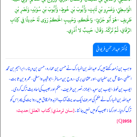
الْوَاسِطِيِّ، وَعَمْرِو بْنِ ثَابِتٍ، وَأَيُّوبَ بْنِ خُوطٍ، وَأَيُّوبَ بْنِ سُوَيْدٍ، وَنَصْرِ بْنِ
طَرِيفٍ -هُوَ أَبُو جَزْئٍ- وَالْحَكَمِ. وَحَبِيبٍ الْحَكَمُ رَوَى لَهُ حَدِيثًا فِي كِتَابِ
الرِّقَاقِ، ثُمَّ تَرَكَهُ. وَقَالَ: حَبِيبٌ لا أَدْرِي.
ڈاکٹر عبدالرحمٰن فریوائی
‏‏‏‏ وہب بن زمعہ کہتے ہیں کہ عبداللہ بن المبارک نے حسن بن عمارہ، حسن بن دینار، ابراہیم بن محمد
اسلمی، مقاتل بن سلیمان، اور عثمان بری، روح بن مسافر، ابوشیبہ واسطی، عمرو بن ثابت،
ایوب بن خوط، ایوب بن سوید، ابوجزء نصر بن طریف، حکم اور حبیب کی احادیث ترک کر دی۔
عبداللہ بن المبارک نے حکم کی صرف ایک حدیث کتاب الزہد و الرقاق میں روایت کی پھر اس کو
[سنن ترمذي/کتاب العلل/حدیث:
ترک کر دیا۔ اور کہا: حبیب کو میں نہیں جانتا۔
Q3958]