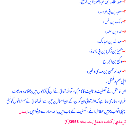
۲-
عبدالملک بن عبدالعزیز ابن جریج،
۳-
سعید بن ابی عروبہ،
۴-
مالک بن انس،
۵-
حماد بن سلمہ،
۶-
عبداللہ بن المبارک،
۷-
یحییٰ بن زکریا بن ابی زائدۃ،
۸-
وکیع بن الجراح،
۹-
عبدالرحمٰن بن مہدی وغیرہ،
اہل علم و فضل۔
ان افاضل نے تصنیف و تالیف کا کام کیا، تو اللہ تعالیٰ نے ان کی کتابوں میں بڑا فائدہ و دیعت
فرمایا، ہماری دعا ہے کہ اللہ تعالیٰ ان کو ان کے ان اعمال پر جن سے اللہ تعالیٰ نے مسلمانوں کو نفع
[سنن
پہنچایا ثواب جزیل عطا فرمائے، تصنیف کے باب میں یہ ائمہ ہمارے پیشوا ہیں۔
ترمذي/کتاب العلل/حدیث: Q3958]