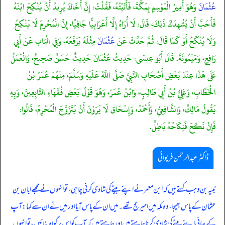
عُثْمَانَ
وَهُوَ أَمِيرُ الْمَوْسِمِ بِمَكَّةَ، فَأَتَيْتُهُ، فَقُلْتُ: إِنَّ أَخَاكَ يُرِيدُ أَنْ يُنْكِحَ ابْنَهُ
فَأَحَبَّ أَنْ يُشْهِدَكَ ذَلِكَ، قَالَ: لَا أُرَاهُ إِلَّا أَعْرَابِيًّا جَافِيًا، إِنَّ الْمُحْرِمَ لَا يَنْكِحُ
وَلَا يُنْكَحُ أَوْ كَمَا قَالَ: ثُمَّ حَدَّثَ عَنْ
عُثْمَانَ
مِثْلَهُ يَرْفَعُهُ، وَفِي الْبَاب عَنْ أَبِي
رَافِعٍ، وَمَيْمُونَةَ. قَالَ أَبُو عِيسَى: حَدِيثُ عُثْمَانَ حَدِيثٌ حَسَنٌ صَحِيحٌ، وَالْعَمَلُ
عَلَى هَذَا عِنْدَ بَعْضِ أَصْحَابِ النَّبِيِّ صَلَّى اللَّهُ عَلَيْهِ وَسَلَّمَ، مِنْهُمْ عُمَرُ بْنُ
الْخَطَّابِ، وَعَلِيُّ بْنُ أَبِي طَالِبٍ، وَابْنُ عُمَرَ، وَهُوَ قَوْلُ بَعْضِ فُقَهَاءِ التَّابِعِينَ، وَبِهِ
يَقُولُ مَالِكٌ، وَالشَّافِعِيُّ، وَأَحْمَدُ، وَإِسْحَاق لَا يَرَوْنَ أَنْ يَتَزَوَّجَ الْمُحْرِمُ، قَالُوا:
فَإِنْ نَكَحَ فَنِكَاحُهُ بَاطِلٌ.
ڈاکٹر عبدالرحمٰن فریوائی
نبیہ بن وہب کہتے ہیں کہ
ابن معمر نے اپنے بیٹے کی شادی کرنی چاہی، تو انہوں نے مجھے ابان بن
عثمان کے پاس بھیجا، وہ مکہ میں امیر حج تھے۔ میں ان کے پاس آیا اور میں نے ان سے کہا: آپ
کے بھائی اپنے بیٹے کی شادی کرنا چاہتے ہیں اور چاہتے ہیں کہ آپ کو اس پر گواہ بنائیں، تو انہوں