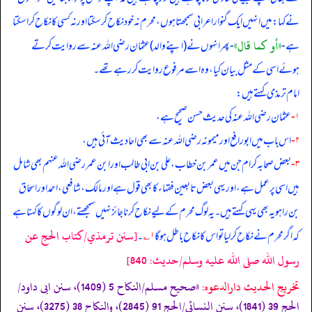
نے کہا: میں انہیں ایک گنوار اعرابی سمجھتا ہوں، محرم نہ خود نکاح کر سکتا اور نہ کسی کا نکاح کرا سکتا
«أو كما قال»
ہے -
- پھر انہوں نے (اپنے والد) عثمان رضی الله عنہ سے روایت کرتے
ہوئے اسی کے مثل بیان کیا، وہ اسے مرفوع روایت کر رہے تھے۔
امام ترمذی کہتے ہیں:
۱-
عثمان رضی الله عنہ کی حدیث حسن صحیح ہے،
۲-
اس باب میں ابورافع اور میمونہ رضی الله عنہ سے بھی احادیث آئی ہیں،
۳-
بعض صحابہ کرام جن میں عمر بن خطاب، علی بن ابی طالب اور ابن عمر رضی الله عنہم بھی شامل
ہیں اسی پر عمل ہے، اور یہی بعض تابعین فقہاء کا بھی قول ہے اور مالک، شافعی، احمد اور اسحاق
بن راہویہ بھی یہی کہتے ہیں۔ یہ لوگ محرم کے لیے نکاح کرنا جائز نہیں سمجھتے، ان لوگوں کا کہنا ہے
[سنن ترمذي/كتاب الحج عن
کہ اگر محرم نے نکاح کر لیا تو اس کا نکاح باطل ہو گا
۱؎
۔
رسول الله صلى الله عليه وسلم/حدیث: 840]
تخریج الحدیث دارالدعوہ:
«صحیح مسلم/النکاح 5 (1409)، سنن ابی داود/
الحج 39 (1841)، سنن النسائی/الحج 91 (2845)، والنکاح 38 (3275)، سنن