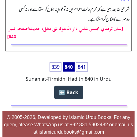
شرعی ضابطہ یہی ہے کہ محرم حالت احرام میں نہ تو خود اپنا نکاح کر سکتا ہے اور نہ کسی
دوسرے کا نکاح کرا سکتا ہے۔
[سنن ترمذي مجلس علمي دار الدعوة، نئى دهلى، حدیث/صفحہ نمبر:
840]
839
840
841
Sunan at-Tirmidhi Hadith 840 in Urdu
Back ⬅️
© 2005-2026, Developed by Islamic Urdu Books, For any
query, please WhatsApp us at +92 331 5902482 or email us
at islamicurdubooks@gmail.com