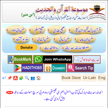
↩️
📌
🅰️
🧩
🔍
👥
🏠
Book Store
Ur-Latn
Eng
الحمدللہ! حدیث مبارک کی کتاب السنن الكبرى للبيهقي اردو عربی سرچ سہولت کے ساتھ
پیش کر دی گئی ہے۔