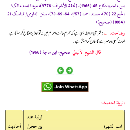
ابن ماجہ/النکاح 45 (1966)، (تحفة الأشراف: 9776)، موطا امام مالک/
الحج 22 (70)، مسند احمد (1/57، 64، 69، 73)، سنن الدارمی/المناسک 21
(1864) (صحیح)»
وضاحت:
۱؎
: شرعی ضابطہ یہی ہے کہ محرم حالت احرام میں نہ تو خود اپنا نکاح کر سکتا ہے
اور نہ کسی دوسرے کا نکاح کرا سکتا ہے۔
قال الشيخ الألباني:
صحيح، ابن ماجة (1966)
الرواة الحديث:
الرتبة عند
اسم الشهرة
ابن حجر/
أحاديث