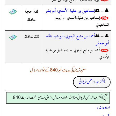
👤←👥
إسماعيل بن علية الأسدي، أبو بشر
ثقة حجة
إسماعيل بن علية الأسدي ← أيوب
حافظ
السختياني
👤←👥
أحمد بن منيع البغوي، أبو عبد الله،
ثقة حافظ
أبو جعفر
أحمد بن منيع البغوي ← إسماعيل بن علية
الأسدي
سنن ترمذی کی حدیث نمبر 840 کے فوائد و مسائل
ڈاکٹر عبدالرحمٰن فریوائی
الشیخ ڈاکٹر عبد الرحمٰن فریوائی حفظ اللہ، فوائد و مسائل، سنن ترمذی، تحت الحديث 840
اردو حاشہ:
1؎: