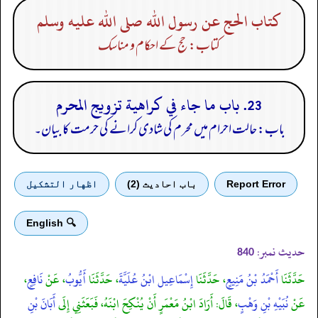
كتاب الحج عن رسول الله صلى الله عليه وسلم
کتاب: حج کے احکام و مناسک
23. باب ما جاء في كراهية تزويج المحرم
باب: حالت احرام میں محرم کی شادی کرانے کی حرمت کا بیان۔
Report Error
باب احادیث (2)
اظهار التشكيل
🔍 English
حدیث نمبر:
840
حَدَّثَنَا
أَحْمَدُ بْنُ مَنِيعٍ
، حَدَّثَنَا
إِسْمَاعِيل ابْنُ عُلَيَّةَ
، حَدَّثَنَا
أَيُّوبُ
، عَنْ
نَافِعٍ
،
عَنْ
نُبَيْهِ بْنِ وَهْبٍ
، قَالَ: أَرَادَ ابْنُ مَعْمَرٍ أَنْ يُنْكِحَ ابْنَهُ، فَبَعَثَنِي إِلَى
أَبَانَ بْنِ