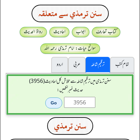
سنن ترمذي سے متعلقہ
کتاب تعارف
ابواب
احادیث
رواۃ الحدیث
سوانح حیات: امام ترمذی رحمہ اللہ
تمام کتب
ترقیم شاملہ
عربی
اردو
سنن ترمذی میں ترقیم شاملہ سے تلاش کل احادیث (3956)
حدیث نمبر لکھیں:
سنن ترمذي