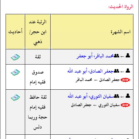
الرواة الحديث:
الرتبة عند
اسم الشهرة
ابن حجر/
أحاديث
ذهبي
👤←👥
محمد الباقر، أبو جعفر
ثقة
👤←👥
جعفر الصادق، أبو عبد الله
صدوق
جعفر الصادق ← محمد الباقر
فقيه إمام
👤←👥
سفيان الثوري، أبو عبد الله
ثقة حافظ
سفيان الثوري ← جعفر الصادق
فقيه إمام
حجة وربما
دلس