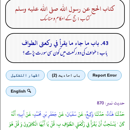
كتاب الحج عن رسول الله صلى الله عليه وسلم
کتاب: حج کے احکام و مناسک
43. باب ما جاء ما يقرأ في ركعتى الطواف
باب: طواف کی دو رکعت میں کون سی سورت پڑھے؟
Report Error
باب احادیث (2)
اظهار التشكيل
🔍 English
حدیث نمبر:
870
حَدَّثَنَا
هَنَّادٌ
، حَدَّثَنَا
وَكِيعٌ
، عَنْ
سُفْيَانَ
، عَنْ
جَعْفَرِ بْنِ مُحَمَّدٍ
، عَنْ
أَبِيهِ
، أَنَّهُ
كَانَ " يَسْتَحِبُّ أَنْ يَقْرَأَ فِي رَكْعَتَيِ الطَّوَافِ بِ: قُلْ يَا أَيُّهَا الْكَافِرُونَ وَ قُلْ هُوَ