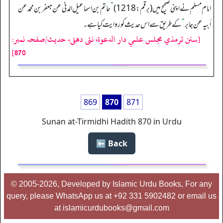
امام مسلم نے اپنی صحیح میں (برقم: 1218)
”
حاتم بن اسماعیل المدنی عن جعفربن محمد عن
أبیہ عن جابر
“
کے طریق سے اس حدیث کو روایت کیا ہے۔
[سنن ترمذي مجلس علمي دار الدعوة، نئى دهلى، حدیث/صفحہ نمبر:
870]
869
870
871
Sunan at-Tirmidhi Hadith 870 in Urdu
Back ⬅️
© 2005-2026, Developed by Islamic Urdu Books, For any
query, please WhatsApp us at +92 331 5902482 or email us
at islamicurdubooks@gmail.com