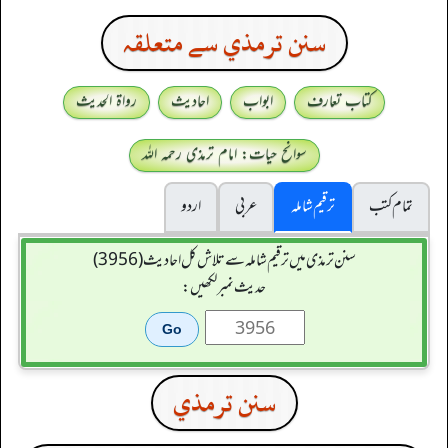
سنن ترمذي سے متعلقہ
کتاب تعارف
ابواب
احادیث
رواۃ الحدیث
سوانح حیات: امام ترمذی رحمہ اللہ
تمام کتب
ترقیم شاملہ
عربی
اردو
سنن ترمذی میں ترقیم شاملہ سے تلاش کل احادیث (3956)
حدیث نمبر لکھیں:
سنن ترمذي