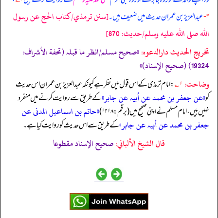
[سنن ترمذي/كتاب الحج عن رسول
۳-
عبدالعزیز بن عمران حدیث میں ضعیف ہیں۔
الله صلى الله عليه وسلم/حدیث: 870]
تخریج الحدیث دارالدعوہ:
«صحیح مسلم/انظر ما قبلہ (تحفة الأشراف:
19324) (صحیح الإسناد)»
وضاحت:
۱؎
: امام ترمذی کے اس قول میں نظر ہے کیونکہ عبدالعزیز بن عمران اس حدیث
«عن جعفر بن محمد عن أبیہ عن جابر»
کو
کے طریق سے روایت کرنے میں منفرد
«حاتم بن اسماعیل المدنی عن
نہیں ہیں، امام مسلم نے اپنی صحیح میں (برقم: ۱۲۱۸)
جعفر بن محمد عن أبیہ عن جابر»
کے طریق سے اس حدیث کو روایت کیا ہے۔
قال الشيخ الألباني:
صحيح الإسناد مقطوعا