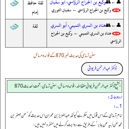
👤←👥
وكيع بن الجراح الرؤاسي، أبو سفيان
ثقة حافظ
وكيع بن الجراح الرؤاسي ← سفيان الثوري
إمام
👤←👥
هناد بن السري التميمي، أبو السري
ثقة
هناد بن السري التميمي ← وكيع بن الجراح
الرؤاسي
سنن ترمذی کی حدیث نمبر 870 کے فوائد و مسائل
ڈاکٹر عبدالرحمٰن فریوائی
الشیخ ڈاکٹر عبد الرحمٰن فریوائی حفظ اللہ، فوائد و مسائل، سنن ترمذی، تحت الحديث 870
اردو حاشہ:
1؎:
امام ترمذی کے اس قول میں نظر ہے کیونکہ عبد العزیز بن عمران اس حدیث کو
”
عن جعفر بن
محمد عن أبیہ عن جابر
“
کے طریق سے روایت کرنے میں منفرد نہیں ہیں،