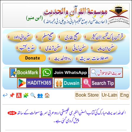
↩️
📌
🅰️
🧩
🔍
👥
🏠
Book Store
Ur-Latn
Eng
الحمدللہ! حدیث مبارک کی کتاب السنن الكبرى للبيهقي اردو عربی سرچ سہولت کے ساتھ
پیش کر دی گئی ہے۔