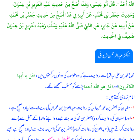
اللَّهُ أَحَدٌ ". قَالَ أَبُو عِيسَى: وَهَذَا أَصَحُّ مِنْ حَدِيثِ عَبْدِ الْعَزِيزِ بْنِ عِمْرَانَ،
وَحَدِيثُ جَعْفَرِ بْنِ مُحَمَّدٍ، عَنْ أَبِيهِ فِي هَذَا أَصَحُّ مِنْ حَدِيثِ جَعْفَرِ بْنِ مُحَمَّدٍ،
عَنْ أَبِيهِ، عَنْ جَابِرٍ، عَنِ النَّبِيِّ صَلَّى اللَّهُ عَلَيْهِ وَسَلَّمَ، وَعَبْدُ الْعَزِيزِ بْنُ عِمْرَانَ
ضَعِيفٌ فِي الْحَدِيثِ.
ڈاکٹر عبدالرحمٰن فریوائی
«قل يا أيها
محمد (محمد بن علی الباقر) سے روایت ہے کہ
وہ طواف کی دونوں رکعتوں میں:
الكافرون»
«قل هو الله أحد»
اور
پڑھنے کو مستحب سمجھتے تھے۔
امام ترمذی کہتے ہیں:
۱-
سفیان کی جعفر بن محمد عن أبیہ کی روایت عبدالعزیز بن عمران کی حدیث سے زیادہ صحیح ہے،
۲-
اور (سفیان کی روایت کردہ) جعفر بن محمد کی حدیث جسے وہ اپنے والد (کے عمل سے) سے
روایت کرتے ہیں (عبدالعزیز کی روایت کردہ) جعفر بن محمد کی اس حدیث سے زیادہ صحیح ہے جسے
وہ اپنے والد سے اور وہ جابر سے اور وہ نبی اکرم
صلی اللہ علیہ وسلم
سے روایت کرتے ہیں
۱؎
،