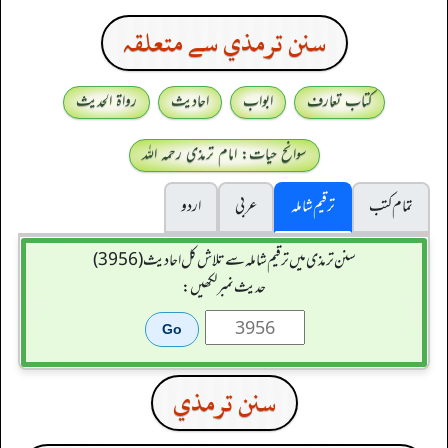
سنن ترمذي سے متعلقہ
کتاب تعارف
ابواب
احادیث
رواۃ الحدیث
سوانح حیات: امام ترمذی رحمہ اللہ
تمام کتب
ترقیم شاملہ
عربی
اردو
سنن ترمذی میں ترقیم شاملہ سے تلاش کل احادیث (3956)
حدیث نمبر لکھیں:
سنن ترمذي