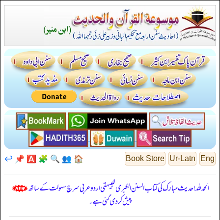
↩️
📌
🅰️
🧩
🔍
👥
🏠
Book Store
Ur-Latn
Eng
الحمدللہ! حدیث مبارک کی کتاب السنن الكبرى للبيهقي اردو عربی سرچ سہولت کے ساتھ
پیش کر دی گئی ہے۔