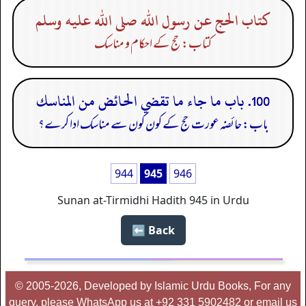
كتاب الحج عن رسول الله صلى الله عليه وسلم
کتاب: حج کے احکام و مناسک
100. باب ما جاء ما تقضي الحائض من المناسك
باب: حائضہ عورت حج کے کون کون سے مناسک ادا کرے؟
944
945
946
Sunan at-Tirmidhi Hadith 945 in Urdu
Back ⬅️
© 2005-2026, Developed by Islamic Urdu Books, For any
query, please WhatsApp us at +92 331 5902482 or email us