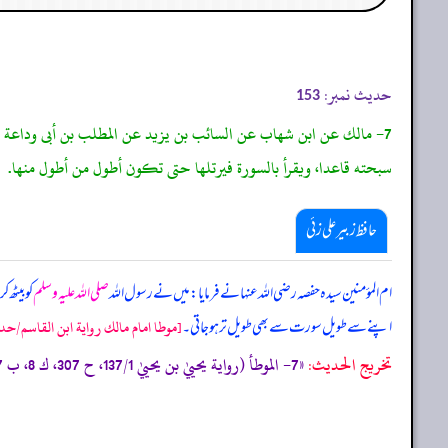
حدیث نمبر:
153
7- مالك عن ابن شهاب عن السائب بن يزيد عن المطلب بن أبى وداعة ال
سبحته قاعدا، ويقرأ بالسورة فيرتلها حتى تكون أطول من أطول منها.
حافظ زبیر علی زئی
ام المؤمنین سیدہ حفصہ رضی اللہ عنہا نے فرمایا: میں نے رسول اللہ
صلی اللہ علیہ وسلم
کو بیٹھ
اپنے سے طویل سورت سے بھی طویل تر ہو جاتی۔
[موطا امام مالك رواية ابن القاسم/حدیث: 
تخریج الحدیث:
«7- الموطأ (رواية يحييٰ بن يحييٰ 137/1، ح 307، ك 8، ب 7، ح 21) التمهيد 220/6، الاستذكار: 277، أخرجه مسلم (733) من حديث مالك به .»