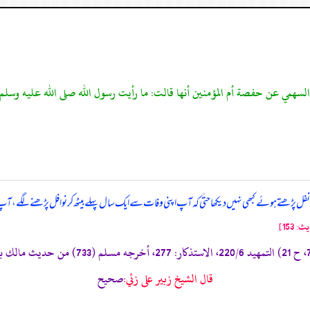
سهمي عن حفصة أم المؤمنين أنها قالت: ما رأيت رسول الله صلى الله عليه وسلم 
 کر نفل پڑھتے ہوئے کبھی نہیں دیکھا حتٰی کہ آپ اپنی وفات سے ایک سال پہلے بیٹھ کر نوافل پڑھنے لگے
153]
قال الشيخ زبير على زئي:
صحيح