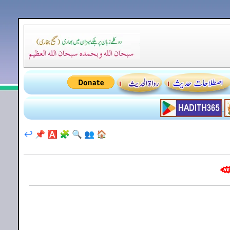
↩️
📌
🅰️
🧩
🔍
👥
🏠