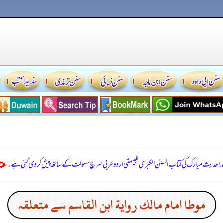
للہ! حدیث مبارک کی کتاب السنن الكبرى للبيهقي اردو عربی سرچ سہولت کے ساتھ پیش کر دی گئی ہے۔
موطا امام مالك رواية ابن القاسم سے متعلقہ