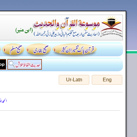
Ur-Latn
Eng
الحمد