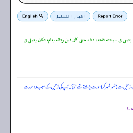
Report Error
اظهار التشكيل
🔍 English
يصلي فى سبحته قاعدا قط، حتى كان قبل وفاته بعام، فكان يصلي فى
، آپ ترتیل سے (ٹھہر ٹھہر کر) سورت پڑھتے تھے حتیٰ کہ آپ کی ترتیل کے سبب وہ سورت