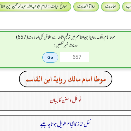
اب
احادیث
رواۃ الحدیث
سوانح حیات: امام ابوعبداللہ عبدالرحمٰن بن القا
موطا امام مالك رواية ابن القاسم میں ترقیم شاملہ سے تلاش کل احادیث (657)
حدیث نمبر لکھیں:
موطا امام مالك رواية ابن القاسم
نوافل و سنن کا بیان
نفل نماز کا قیام طویل ہونا چاہئیے