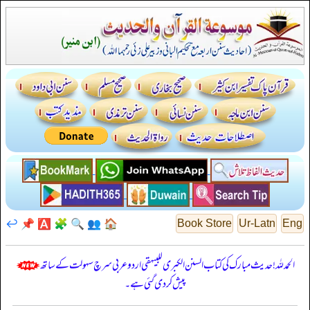
↩️
📌
🅰️
🧩
🔍
👥
🏠
Book Store
Ur-Latn
Eng
الحمدللہ! حدیث مبارک کی کتاب السنن الكبرى للبيهقي اردو عربی سرچ سہولت کے ساتھ
پیش کر دی گئی ہے۔