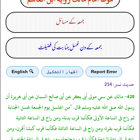
جمعہ کے مسائل
جمعہ کے دن غسل جنابت کی فضیلت
Report Error
اظهار التشكيل
🔍 English
حدیث نمبر:
214
428- مالك عن سمي مولى أبى بكر عن أبى صالح السمان عن أبى هريرة أن
رسول الله صلى الله عليه وسلم قال: ”من اغتسل يوم الجمعة غسل الجنابة
ثم راح فى الساعة الأولى فكأنما قرب بدنة، ومن راح فى الساعة الثانية
فكأنما قرب بقرة، ومن راح فى الساعة الثالثة فكأنما قرب كبشا أقرن، ومن
راح فى الساعة الرابعة فكأنما قرب دجاجة، ومن راح فى الساعة الخامسة