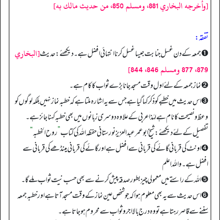
[وأخرجه البخاري 881، ومسلم 850، من حديث مالك به]
تفقه:
[البخاري
➊ جمعہ کے دن غسل جنابت جیسا غسل کرنا انتہائی افضل ہے۔ دیکھئے: حدیث
879، 877 ومسلم 846، 844]
➋ نماز جمعہ کے لئے اول وقت مسجد جانا بڑے ثواب کا کام ہے۔
➌ اس حدیث میں خطبے کو ذکر کہا گیا ہے جس سے یہ اشارہ ملتا ہے کہ خطبہ نماز نہیں بلکہ لوگوں کو
وعظ و نصیحت کا نام ہے لہٰذا عربی کے علاوہ دوسری زبانوں میں بھی خطبہ کہنا جائز ہے۔
تفصیل کے لئے دیکھئے: شیخ ابوعمر عبدالعزیز نورستانی حفظہ الله کی کتاب
”
روح الخطبہ
“
➍ اونٹ کی قربانی گائے کی قربانی سے افضل ہے اور گائے کی قربانی مینڈھے کی قربانی سے
افضل ہے۔ واللہ اعلم
➎ اللہ کے راستے میں معمولی چیز بطور صدقہ پیش کرنے سے بھی حسب نیت ثواب ملے گا۔
➏ اس حدیث سے یہ بھی معلوم ہوا کہ جو شخص عین نماز کے وقت مسجد آتا ہے اور خطبہ جمعہ
سننے سے قاصر رہتا ہے تو وہ درج بالا اجر و ثواب سے محروم ہو جاتا ہے۔