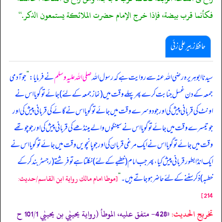
فكأنما قرب بيضة، فإذا خرج الإمام حضرت الملائكة يستمعون الذكر.“
حافظ زبیر علی زئی
سیدنا ابوہریرہ رضی اللہ عنہ سے روایت ہے کہ رسول اللہ
صلی اللہ علیہ وسلم
نے فرمایا:
”
جو آدمی
جمعہ کے دن غسل جنابت کرے پھر پہلے وقت میں (نماز جمعہ کے لئے) جائے تو گویا اس نے
اونٹ کی قربانی پیش کی اور جو دوسرے وقت میں جائے تو گویا اس نے گائے کی قربانی پیش کی اور
جو تیسرے وقت میں جائے تو گویا اس نے سینگوں والے مینڈھے کی قربانی پیش کی اور جو چوتھے
وقت میں جائے تو گویا اس نے ایک مرغی قربان کی اور جو پانچویں وقت میں جائے تو گویا اس نے
ایک انڈا بطور قربانی پیش کیا، پھر جب امام (خطبے کے لئے) نکلتا ہے تو فرشتے (رجسٹر بند کر کے
خطبہ) ذکر سننے کے لئے حاضر ہو جاتے ہیں۔
“
[موطا امام مالك رواية ابن القاسم/حدیث:
214]
تخریج الحدیث:
«428- متفق عليه، الموطأ (رواية يحييٰي بن يحييٰي 101/1 ح