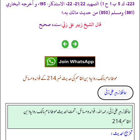
223، ك 5 ب 1 ح 1) التمهيد 21/22، 22، الاستذكار: 195، و أخرجه البخاري
(881) ومسلم (850) من حديث مالك به.»
قال الشيخ زبير على زئي:
سنده صحيح
موطا امام مالک روایۃ ابن القاسم کی حدیث نمبر 214 کے فوائد و مسائل
حافظ زبیر علی زئی
حافظ زبير على زئي رحمه الله، فوائد و مسائل، تحت الحديث موطا امام مالك رواية ابن
القاسم 214
تخریج الحدیث: