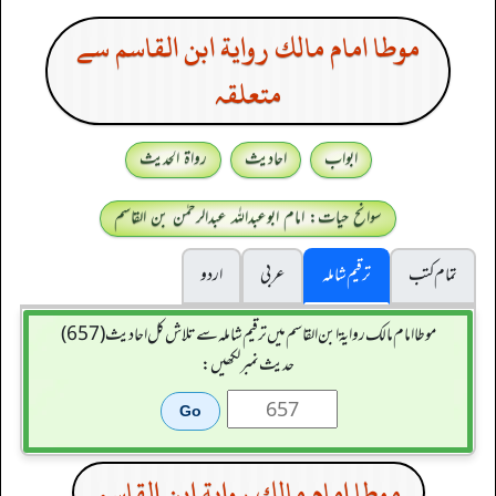
موطا امام مالك رواية ابن القاسم سے
متعلقہ
ابواب
احادیث
رواۃ الحدیث
سوانح حیات: امام ابوعبداللہ عبدالرحمٰن بن القاسم
تمام کتب
ترقیم شاملہ
عربی
اردو
موطا امام مالك رواية ابن القاسم میں ترقیم شاملہ سے تلاش کل احادیث (657)
حدیث نمبر لکھیں:
موطا امام مالك رواية ابن القاسم