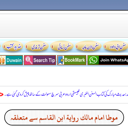
للہ! حدیث مبارک کی کتاب السنن الكبرى للبيهقي اردو عربی سرچ سہولت کے ساتھ پیش کر دی گئی ہے۔
موطا امام مالك رواية ابن القاسم سے متعلقہ