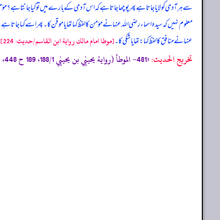
سے ہر آدمی کو لایا جاتا ہے پھر پوچھا جاتا ہے کہ اس آدمی کے بارے میں تو کیا جانتا ہے؟ مؤمن 
معلوم نہیں کہ سیدہ اسماء رضی اللہ عنہا نے مؤمن کا لفظ کہا تھا یا موقن کا۔ پھر اسے کہا جاتا ہے
عنہا نے منافق کا لفظ کہا: تھا یا شکی کا۔
[موطا امام مالك رواية ابن القاسم/حدیث: 224]
تخریج الحدیث:
«481- الموطأ (رواية يحييٰي بن يحييٰي 188/1، 189 ح 448، ك 12 ب 2 ح 4) التمهيد 245/22، 246، الاستذكار: 417، و أخرجه البخاري (184) من حديث مالك به.»