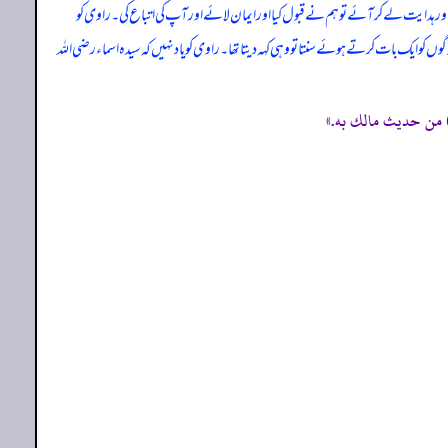
ر ہدایت لے کر آئے تو ہم نے قبول کیا اور ایمان لائے اور آپ کی اتباع کی۔ راوی کو
وگوں کو ایک بات کرتے ہوئے سنتا تو وہی کہہ دیتا تھا۔ راوی کو یاد نہیں کہ سیدہ اسماء رضی اللہ