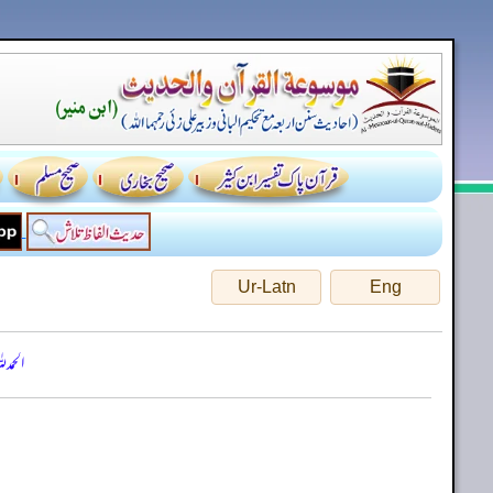
Ur-Latn
Eng
الحمد