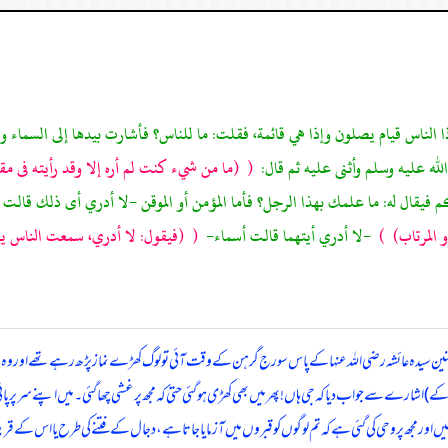
ذا الناس قيام يصلون وإذا هي قائمة، فقلت: ما للناس؟ فأشارت بيدها إلى السماء
له عليه وسلم وأثنى عليه ثم قال:
(
(ما من شيء كنت لم أره إلا وقد رأيته فى مق
فيقال له: ما علمك بهذا الرجل؟ فأما المؤمن أو الموقن -لا أدري أى ذلك قالت
و المرتاب)
)
-لا أدري أيتهما قالت أسماء-
(
(فيقول: لا أدري، سمعت الناس يق
منین سیدہ عائشہ رضی اللہ عنہا کے پاس سورج گرہن کے وقت آئی تو لوگ کھڑے نماز پڑھ رہے تھے اور وہ بھی
) اشارے سے جواب دیا کہ جی ہاں! پھر میں بھی کھڑی ہو گئی حتیٰ کہ مجھ پر غشی چھا گئی۔ میں اپنے سر پر پانی
لیں اور مجھ پر وحی کی گئی ہے کہ تم لوگوں کو قبروں میں آزمایا جاتا ہے، دجال کے فتنے کی طرح یا اس کے 