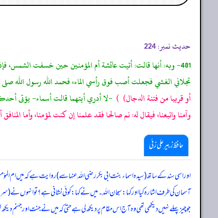
حدیث نمبر:
224
481- وبه: أنها قالت: أتيت عائشة أم المؤمنين حين خسفت الشمس، فإ
تجلاني الغشي فجعلت أصب فوق رأسي الماء، فحمد الله رسول الله صلى ال
أو قريبا من فتنة الدجال)
)
-لا أدري أيتهما قالت أسماء- يؤتى أحدكم 
وآمنا واتبعنا، فيقال له: نم صالحا فقد علمنا إن كنت لمؤمنا، وأما المنافق أ
حافظ زبیر علی زئی
اور اسی سند کے ساتھ (سیدہ اسماء بنت ابی بکر رضی اللہ عنہا سے) روایت ہے کہ میں ام المؤ
آسمان کی طرف اشارہ کیا اور کہا: سبحان اللہ۔ میں نے کہا: کوئی نشانی ہے؟ تو انہوں نے (سر کے
جو چیز پہلے نہیں دیکھی تھی وہ آج اس مقام پر دیکھ لی ہے حتیٰ کہ میں نے جنت اور جہنم دیکھ 