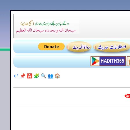
↩️
📌
🅰️
🧩
🔍
👥
🏠