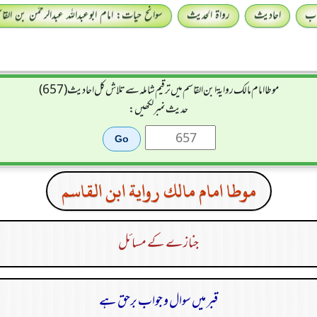
اب
احادیث
رواۃ الحدیث
سوانح حیات: امام ابوعبداللہ عبدالرحمٰن بن القا
موطا امام مالك رواية ابن القاسم میں ترقیم شاملہ سے تلاش کل احادیث (657)
حدیث نمبر لکھیں:
موطا امام مالك رواية ابن القاسم
جنازے کے مسائل
قبر میں سوال و جواب برحق ہے