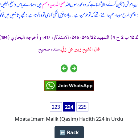
یا موقن (یقین کرنے والا) کہتا ہے کہ وہ محمد رسول اللہ
صلی اللہ علیہ وسلم
ہیں، ہمارے پاس واضح دلیلیں او
: اچھی طرح سو جا، ہم جانتے تھے کہ تو مؤمن ہے۔ رہا منافق یا شکی آدمی تو وہ کہتا ہے: مجھے پتا نہیں میں تو ل
قال الشيخ زبير على زئي:
سنده صحيح
223
224
225
Moata Imam Malik (Qasim) Hadith 224 in Urdu
Back ⬅️