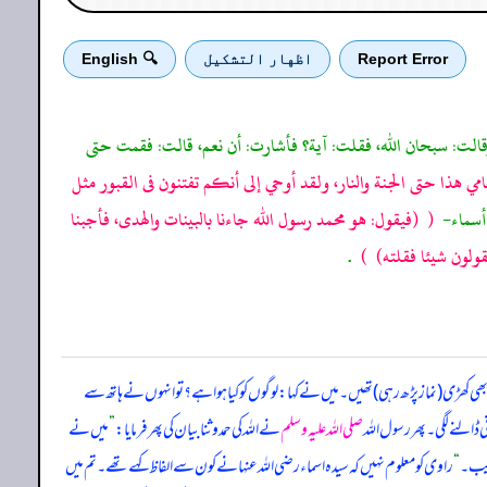
Report Error
اظهار التشكيل
🔍 English
 وقالت: سبحان الله، فقلت: آية؟ فأشارت: أن نعم، قالت: فقمت حتى
امي هذا حتى الجنة والنار، ولقد أوحي إلى أنكم تفتنون فى القبور مثل
 أسماء-
(
(فيقول: هو محمد رسول الله جاءنا بالبينات والهدى، فأجبنا
ولون شيئا فقلته)
)
.
 کھڑی (نماز پڑھ رہی) تھیں۔ میں نے کہا: لوگوں کو کیا ہوا ہے؟ تو انہوں نے ہاتھ سے
 ڈالنے لگی۔ پھر رسول اللہ
صلی اللہ علیہ وسلم
نے اللہ کی حمد و ثنا بیان کی پھر فرمایا:
”
میں نے
قریب۔
“
راوی کو معلوم نہیں کہ سیدہ اسماء رضی اللہ عنہا نے کون سے الفاظ کہے تھے۔ تم میں