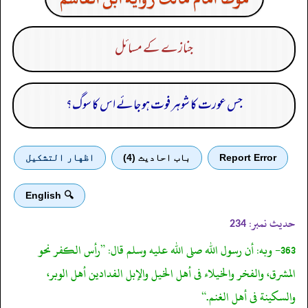
جنازے کے مسائل
جس عورت کا شوہر فوت ہو جائے اس کا سوگ؟
Report Error
باب احادیث (4)
اظهار التشكيل
🔍 English
حدیث نمبر:
234
363- وبه: أن رسول الله صلى الله عليه وسلم قال: ”رأس الكفر نحو
المشرق، والفخر والخيلاء فى أهل الخيل والإبل الفدادين أهل الوبر،
والسكينة فى أهل الغنم.“