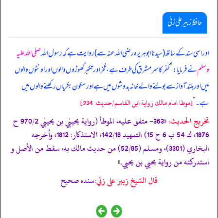
حافظ زبیر علی زئی
اور اسی سند کے ساتھ (سیدنا ابوہریرہ رضی اللہ عنہ سے) روایت ہے کہ رسول اللہ
صلی اللہ علیہ
وسلم
نے فرمایا:
”
کفر کا سر مشرق کی طرف ہے، فخر اور تکبر گھوڑوں والوں اور اونٹوں والوں
میں اور بلند آواز سے بولنے والے خانہ بدوشوں میں ہے اور سکون بکریاں رکھنے والوں میں
ہے۔
“
[موطا امام مالك رواية ابن القاسم/حدیث: 234]
تخریج الحدیث:
«363- متفق عليه، الموطأ (رواية يحييٰي بن يحييٰي 970/2 ح
1876، ك 54 ب 6 ح 15) التمهيد 142/18، الاستذكار: 1812، وأخرجه
البخاري (3301)، ومسلم (52/85) من حديث مالك به، سقط من الأصل و
استدركته من رواية يحيي بن يحيي.»
قال الشيخ زبير على زئي:
سنده صحيح