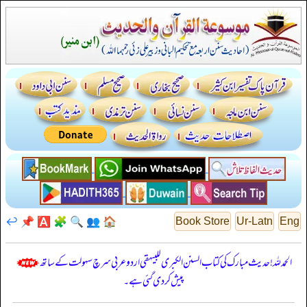
↩️
📌
🅰️
🧩
🔍
👥
🏠
Book Store
Ur-Latn
Eng
الحمدللہ! حدیث مبارک کی کتاب السنن الكبرى للبيهقي اردو عربی سرچ سہولت کے ساتھ
پیش کر دی گئی ہے۔