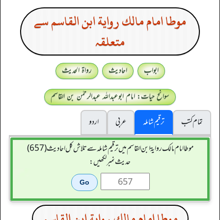
موطا امام مالك رواية ابن القاسم سے
متعلقہ
ابواب
احادیث
رواۃ الحدیث
سوانح حیات: امام ابوعبداللہ عبدالرحمٰن بن القاسم
تمام کتب
ترقیم شاملہ
عربی
اردو
موطا امام مالك رواية ابن القاسم میں ترقیم شاملہ سے تلاش کل احادیث (657)
حدیث نمبر لکھیں:
موطا امام مالك رواية ابن القاسم