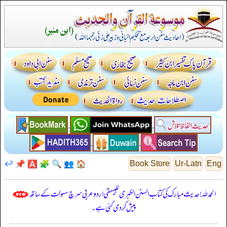
↩️
📌
🅰️
🧩
🔍
👥
🏠
Book Store
Ur-Latn
Eng
الحمدللہ! حدیث مبارک کی کتاب السنن الكبرى للبيهقي اردو عربی سرچ سہولت کے ساتھ
پیش کر دی گئی ہے۔