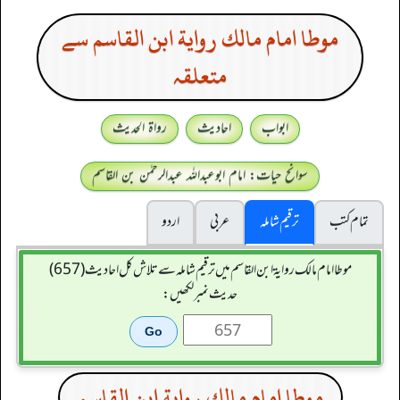
موطا امام مالك رواية ابن القاسم سے
متعلقہ
ابواب
احادیث
رواۃ الحدیث
سوانح حیات: امام ابوعبداللہ عبدالرحمٰن بن القاسم
تمام کتب
ترقیم شاملہ
عربی
اردو
موطا امام مالك رواية ابن القاسم میں ترقیم شاملہ سے تلاش کل احادیث (657)
حدیث نمبر لکھیں:
موطا امام مالك رواية ابن القاسم