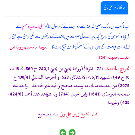
حافظ زبیر علی زئی
سیدنا کعب بن مالک رضی اللہ عنہ سے روایت ہے کہ رسول اﷲ
صلی اللہ علیہ وسلم
نے
فرمایا:
”
مومن کی روح ایک پرندے کی صورت میں جنت کے درختوں سے لٹکی رہتی ہے حتی کہ
اﷲ اسے قیامت کے دن اس کے جسم کی طرف بھیج دے گا۔
“
[موطا امام مالك رواية ابن
القاسم/حدیث: 241]
تخریج الحدیث:
«72- الموطأ (رواية يحييٰ بن يحييٰ 240/1 ح 569، ك 16 ب
16 ح 49) التمهيد 56/11، الاستذكار: 523، و أخرجه النسائي (108/4 ح
2075) من حديث مالك به وسنده صحيح و فيه غير قادحة۔ والحديث
صححه الترمذي (1641) وابن حبان (734) وله شواهد عند أحمد (424/6،
425) وغيره.»
قال الشيخ زبير على زئي:
سنده صحيح