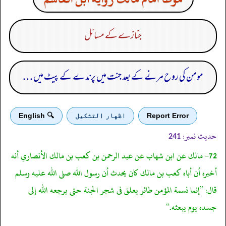
جنازے کے مسائل
مومن کی روح مرنے کے بعد جنت میں پرندے کے پیٹ میں . . .
Report Error
اظهار التشكيل
🔍 English
حدیث نمبر:
241
72- مالك عن ابن شهاب عن عبد الرحمن بن كعب بن مالك الأنصاري أنه
أخبره أن أباه كعب بن مالك كان يحدث أن رسول الله صلى الله عليه وسلم
قال: ”إنما نسمة المؤمن طائر يعلق فى شجر الجنة حتى يرجعه الله إلى
جسده يوم يبعثه.“