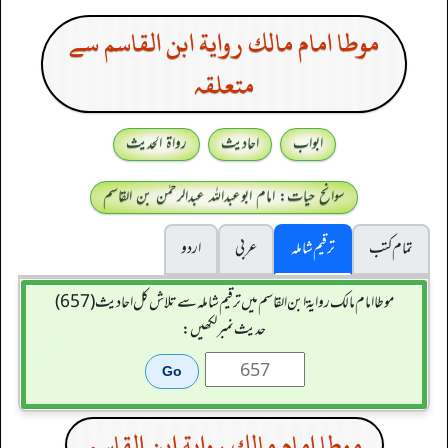
موطا امام مالك رواية ابن القاسم سے
متعلقہ
ابواب
احادیث
رواۃ الحدیث
سوانح حیات: امام ابوعبداللہ عبدالرحمٰن بن القاسم
تمام کتب
ترقیم شاملہ
عربی
اردو
موطا امام مالك رواية ابن القاسم میں ترقیم شاملہ سے تلاش کل احادیث (657)
حدیث نمبر لکھیں:
موطا امام مالك رواية ابن القاسم