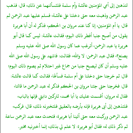
لتذهبن إلى أمي المؤمنين عائشة وأم سلمة فلتسألنهما عن ذلك، قال: فذهب
عبد الرحمن وذهبت معه حتى دخلنا على عائشة، فسلم عليها عبد الرحمن ثم
قال: يا أم المؤمنين، إنا كنا عند مروان بن الحكم، فذكر له أن أبا هريرة
يقول، من أصبح جنبا أفطر ذلك اليوم، فقالت عائشة: ليس كما قال أبو
هريرة يا عبد الرحمن، أترغب عما كان رسول الله صلى الله عليه وسلم
يصنع؟، فقال عبد الرحمن: لا والله، فقالت: فاشهد على رسول الله صلى الله
عليه وسلم أن كان ليصبح جنبا من جماع غير احتلام ثم يصوم ذلك اليوم؛
قال: ثم خرجنا حتى دخلنا على أم سلمة فسألها، فقالت كما قالت عائشة:
قال: فخرجنا حتى جئنا مروان بن الحكم فذكر له عبد الرحمن ما قالتا،
فقال له مروان: أقسمت عليك يا أبا محمد، لتركبن دابتي فإنها بالباب،
فلتذهبن إلى أبى هريرة فإنه بأرضه بالعقيق فلتخبرنه ذلك، قال: فركب،
عبد الرحمن وركبت معه حتى أتينا أبا هريرة، فتحدث معه عبد الرحمن ساعة
ثم ذكر ذلك له، فقال أبو هريرة: لا علم لي بذلك، إنما أخبرنيه مخبر.