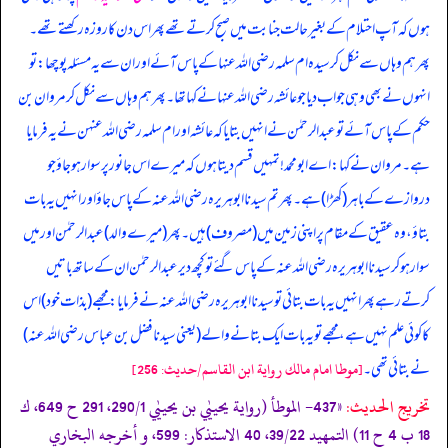
ہوں کہ آپ احتلام کے بغیر حالت جنابت میں صبح کرتے تھے پھر اس دن کا روزہ رکھتے تھے۔
پھر ہم وہاں سے نکل کر سیدہ ام سلمہ رضی اللہ عنہا کے پاس آئے اور ان سے یہ مسئلہ پوچھا: تو
انہوں نے بھی وہی جواب دیا جو عائشہ رضی اللہ عنہا نے کہا تھا۔ پھر ہم وہاں سے نکل کر مروان بن
حکم کے پاس آئے تو عبدالرحمٰن نے انہیں بتایا کہ عائشہ اور ام سلمہ رضی اللہ عنہن نے یہ فرمایا
ہے۔ مروان نے کہا: اے ابومحمد! تمہیں قسم دیتا ہوں کہ میرے اس جانور پر سوار ہو جاؤ جو
دروازے کے باہر (کھڑا) ہے۔ پھر تم سیدنا ابوہریرہ رضی اللہ عنہ کے پاس جاؤ اور انہیں یہ بات
بتاؤ، وہ عقیق کے مقام پر اپنی زمین میں (مصروف) ہیں۔ پھر (میرے والد) عبدالرحمٰن اور میں
سوار ہو کر سیدنا ابوہریرہ رضی اللہ عنہ کے پاس گئے تو کچھ دیر عبدالرحمٰن ان کے ساتھ باتیں
کرتے رہے پھر انہیں یہ بات بتائی تو سیدنا ابوہریرہ رضی اللہ عنہ نے فرمایا: مجھے (بذات خود) اس
کا کوئی علم نہیں ہے، مجھے تو یہ بات ایک بتانے والے (یعنی سیدنا فضل بن عباس رضی اللہ عنہ)
نے بتائی تھی۔
[موطا امام مالك رواية ابن القاسم/حدیث: 256]
تخریج الحدیث:
«437- الموطأ (رواية يحييٰي بن يحييٰي 290/1، 291 ح 649، ك
18 ب 4 ح 11) التمهيد 39/22، 40 الاستذكار: 599، و أخرجه البخاري