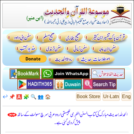
↩️
📌
🅰️
🧩
🔍
👥
🏠
Book Store
Ur-Latn
Eng
الحمدللہ! حدیث مبارک کی کتاب السنن الكبرى للبيهقي اردو عربی سرچ سہولت کے ساتھ
پیش کر دی گئی ہے۔