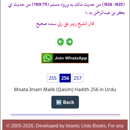
(1925، 1926) من حديث مالك به ورواه مسلم (1109/75) من حديث ابي
بكر بن عبدالرحمٰن به .»
قال الشيخ زبير على زئي:
سنده صحيح
255
256
257
Moata Imam Malik (Qasim) Hadith 256 in Urdu
Back ⬅️
© 2005-2026, Developed by Islamic Urdu Books, For any