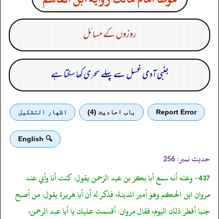
روزوں کے مسائل
جنبی آدمی غسل سے پہلے سحری کھا سکتا ہے
Report Error
باب احادیث (4)
اظهار التشكيل
🔍 English
حدیث نمبر:
256
437- وعنه أنه سمع أبا بكر بن عبد الرحمن يقول: كنت أنا وأبي عند
مروان ابن الحكم وهو أمير المدينة، فذكر له أن أبا هريرة يقول: من أصبح
جنبا أفطر ذلك اليوم، فقال مروان: أقسمت عليك يا أبا عبد الرحمن،