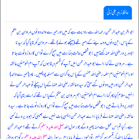
حافظ زبیر علی زئی
ابوبکر بن عبدالرحمٰن رحمہ اللہ سے روایت ہے کہ میں اور میرے والد دونوں مروان بن حکم
کے پاس، جن دنوں وہ مدینے کے امیر تھے (بیٹھے ہوئے) تھے۔ مروان کو بتایا گیا کہ سیدنا
ابوہریرہ رضی اللہ عنہ کہتے ہیں: جو شخص حالت جنابت میں صبح کرے تو اس کا روزہ ٹوٹ جاتا
ہے۔ مروان نے کہا: اے ابوعبدالرحمٰن! میں آپ کو قسم دیتا ہوں کہ آپ ام المؤمنین عائشہ
اور ام المؤمنین ام سلمہ رضی اللہ عنہن کے پاس جا کر ان سے مسئلہ پوچھیں۔ پھر (میرے والد)
عبدالرحمٰن اور میں دونوں گئے حتیٰ کہ سیدہ عائشہ رضی اللہ عنہا کے پاس پہنچے تو عبدالرحمٰن نے
انہیں سلام کیا پھر کہا: اے ام المؤمنین! ہم مروان بن حکم کے پاس تھے کہ اسے بتایا گیا کہ
ابوہریرہ فرماتے ہیں: جو شخص حالت جنابت میں صبح کرے تو اس کا روزہ ٹوٹ جاتا ہے۔ سیدہ
عائشہ رضی اللہ عنہا نے فرمایا: اے عبدالرحمٰن! ایسی بات نہیں ہے جیسی کہ ابوہریرہ نے کہی
ہے۔ کیا تم اس عمل سے منہ پھیرو گے جو رسول اللہ
صلی اللہ علیہ وسلم
کرتے تھے؟ عبدالرحمٰن
نے کہا: اللہ کی قسم! ہرگز نہیں تو انہوں نے فرمایا: میں رسول اللہ
صلی اللہ علیہ وسلم
پر گواہی دیتی