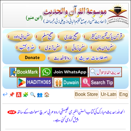
↩️
📌
🅰️
🧩
🔍
👥
🏠
Book Store
Ur-Latn
Eng
الحمدللہ! حدیث مبارک کی کتاب السنن الكبرى للبيهقي اردو عربی سرچ سہولت کے ساتھ
پیش کر دی گئی ہے۔