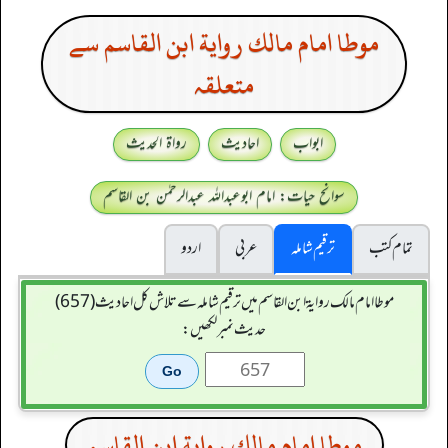
موطا امام مالك رواية ابن القاسم سے
متعلقہ
ابواب
احادیث
رواۃ الحدیث
سوانح حیات: امام ابوعبداللہ عبدالرحمٰن بن القاسم
تمام کتب
ترقیم شاملہ
عربی
اردو
موطا امام مالك رواية ابن القاسم میں ترقیم شاملہ سے تلاش کل احادیث (657)
حدیث نمبر لکھیں:
موطا امام مالك رواية ابن القاسم