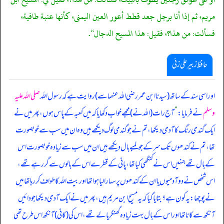
مريم، ثم إذا أنا برجل جعد قطط أعور العين اليمنى، كأنها عنبة طافية،
فسألت: من هذا؟، فقيل: هذا المسيح الدجال“.
حافظ زبیر علی زئی
اور اسی سند کے ساتھ (سیدنا ابن عمر رضی اللہ عنہما سے) روایت ہے کہ رسول اللہ
صلی اللہ علیہ
وسلم
نے فرمایا:
”
آج رات (اللہ نے) مجھے خواب دکھایا کہ میں کعبہ کے پاس ہوں، پھر میں نے
ایک گندمی رنگ کا آدمی دیکھا، تم نے جو گندمی لوگ دیکھے ہیں وہ ان میں سب سے خوبصورت
تھا، تم نے کندھوں تک سر کے جو لمبے بال دیکھے ہیں ان میں سب سے زیادہ خوبصورت اس
کے بال تھے جنہیں اس نے کنگھی کیا تھا، پانی کے قطرے اس کے بالوں سے گر رہے تھے،
اس شخص نے دو آدمیوں یا ان کے کندھوں پر سہارا لیا ہوا تھا اور بیت اللہ کا طواف کر رہا تھا میں
نے پوچھا: یہ کون ہے؟ بتایا گیا کہ یہ مسیح ابن مریم ہیں، پھر میں نے ایک آدمی دیکھا جو دائیں
آنکھ سے کانا تھا اور اس کے بال بہت زیادہ گھنگریالے تھے، اس کی (کانی) آنکھ اس طرح تھی