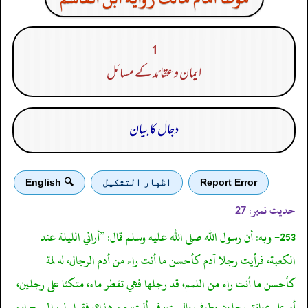
1
ایمان و عقائد کے مسائل
دجال کا بیان
Report Error
اظهار التشكيل
🔍 English
حدیث نمبر:
27
253- وبه: أن رسول الله صلى الله عليه وسلم قال: ”أراني الليلة عند
الكعبة، فرأيت رجلا آدم كأحسن ما أنت راء من أدم الرجال، له لمة
كأحسن ما أنت راء من اللمم، قد رجلها فهي تقطر ماء، متكئا على رجلين،
أو على عواتق رجلين يطوف بالبيت، فسألت: من هذا؟، فقيل لي: المسيح ابن