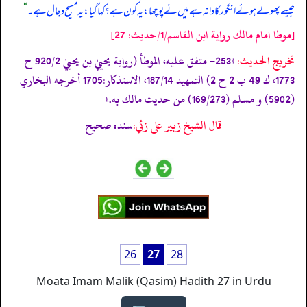
جیسے پھولے ہوئے انگور کا دانہ ہے میں نے پوچھا: یہ کون ہے؟ کہا گیا: یہ مسیح دجال ہے۔
“
[موطا امام مالك رواية ابن القاسم/1/حدیث: 27]
تخریج الحدیث:
«253- متفق عليه، الموطأ (رواية يحييٰ بن يحييٰ 920/2 ح
1773، ك 49 ب 2 ح 2) التمهيد 187/14، الاستذكار:1705 أخرجه البخاري
(5902) و مسلم (169/273) من حديث مالك به.»
قال الشيخ زبير على زئي:
سنده صحيح
26
27
28
Moata Imam Malik (Qasim) Hadith 27 in Urdu