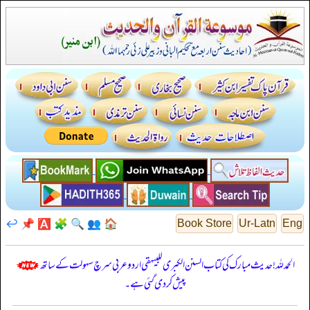
↩️
📌
🅰️
🧩
🔍
👥
🏠
Book Store
Ur-Latn
Eng
الحمدللہ! حدیث مبارک کی کتاب السنن الكبرى للبيهقي اردو عربی سرچ سہولت کے ساتھ
پیش کر دی گئی ہے۔