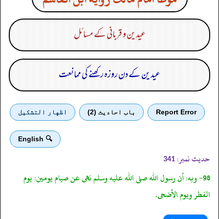
عیدین و قربانی کے مسائل
عیدین کے دن روزہ رکھنے کی ممانعت
Report Error
باب احادیث (2)
اظهار التشكيل
🔍 English
حدیث نمبر:
341
98- وبه: أن رسول الله صلى الله عليه وسلم نهى عن صيام يومين: يوم
الفطر ويوم الأضحى.