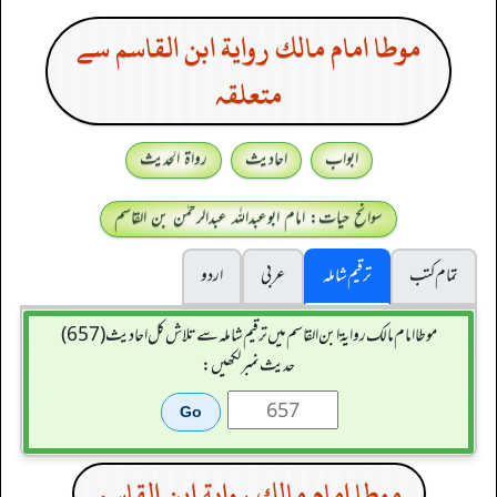
موطا امام مالك رواية ابن القاسم سے
متعلقہ
ابواب
احادیث
رواۃ الحدیث
سوانح حیات: امام ابوعبداللہ عبدالرحمٰن بن القاسم
تمام کتب
ترقیم شاملہ
عربی
اردو
موطا امام مالك رواية ابن القاسم میں ترقیم شاملہ سے تلاش کل احادیث (657)
حدیث نمبر لکھیں:
موطا امام مالك رواية ابن القاسم