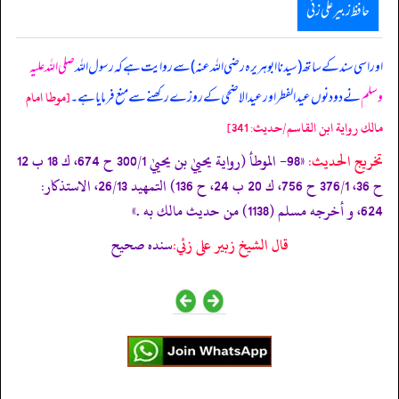
حافظ زبیر علی زئی
اور اسی سند کے ساتھ (سیدنا ابوہریرہ رضی اللہ عنہ) سے روایت ہے کہ رسول اللہ
صلی اللہ علیہ
وسلم
نے دو دنوں عیدالفطر اور عیدالاضحی کے روزے رکھنے سے منع فرمایا ہے۔
[موطا امام
مالك رواية ابن القاسم/حدیث: 341]
تخریج الحدیث:
«98- الموطأ (رواية يحييٰ بن يحييٰ 300/1 ح 674، ك 18 ب 12
ح 36، 376/1 ح 756، ك 20 ب 24، ح 136) التمهيد 26/13، الاستذكار:
624، و أخرجه مسلم (1138) من حديث مالك به .»
قال الشيخ زبير على زئي:
سنده صحيح