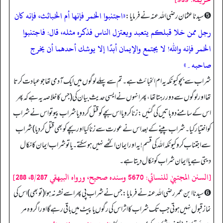
«اجتنبوا الخمر فإنها أم الخبائث، فإنه كان
➎ سیدنا عثمان رضی اللہ عنہ نے فرمایا:
رجل ممن خلا قبلكم يتعبد ويعتزل الناس فذكره مثله، قال: فاجتنبوا
الخمر فإنه والله! لا يجتمع والإيمان أبدًا إلا يوشك أحدهما أن يخرج
صاحبه۔»
شراب سے بچو کیونکہ یہ ام الخبائث ہے۔ تم سے پہلے لوگوں میں ایک آدمی تھا جو عبادت کرتا
تھا اور لوگوں سے دور رہتا تھا، پھر انہوں نے ایسی حدیث بیان کی (جس کا خلاصہ یہ ہے کہ پھر
اس کے سامنے دو باتیں کی گئیں: زنا کرو یا اس بچے کو قتل کردو یا شراب پیو تو اس نے شراب
کو اختیار کیا۔ شراب پینے کے بعد اس نے عورت سے زنا کیا اور بچے کو بھی قتل کردیا) شراب
سے اجتناب کرو کیونکہ اللہ کی قسم! یہ اور ایمان اکٹھے نہیں ہوسکتے۔ یا تو شراب ایمان کا نکال
دیتی ہے یا ایمان شراب کو نکال دیتا ہے۔
[السنن المجتبيٰ للنسائي: 5670 وسنده صحيح، ورواه البيهقي 8/287، 288]
➏ سیدنا ابن عمر رضی اللہ عنہ نے فرمایا: جس نے شراب پی پھر اسے نشہ نہ ہوا (تو بھی) اس کی
نماز قبول نہیں ہوتی جب تک شراب کا اثر اس کی رگوں یا پیٹ میں باقی رہے گا اور اگر وہ مر