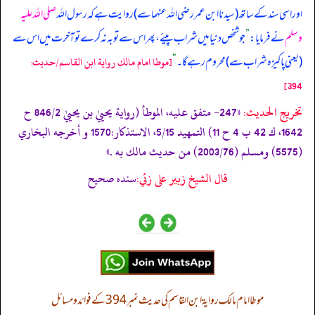
اور اسی سند کے ساتھ (سیدنا ابن عمر رضی اللہ عنہما سے) روایت ہے کہ رسول اللہ
صلی اللہ علیہ
وسلم
نے فرمایا:
”
جو شخص دنیا میں شراب پیئے، پھر اس سے توبہ نہ کرے تو آخرت میں اس سے
(یعنی پاکیزہ شراب سے) محروم رہے گا۔
“
[موطا امام مالك رواية ابن القاسم/حدیث:
394]
تخریج الحدیث:
«247- متفق عليه، الموطأ (رواية يحييٰ بن يحييٰ 846/2 ح
1642، ك 42 ب 4 ح 11) التمهيد 5/15، الاستذكار:1570 و أخرجه البخاري
(5575) ومسلم (2003/76) من حديث مالك به .»
قال الشيخ زبير على زئي:
سنده صحيح
موطا امام مالک روایۃ ابن القاسم کی حدیث نمبر 394 کے فوائد و مسائل