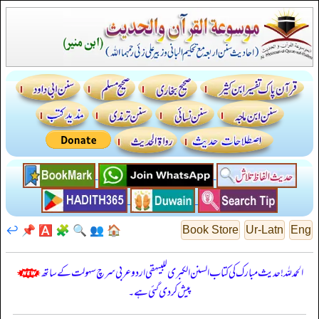
↩️
📌
🅰️
🧩
🔍
👥
🏠
Book Store
Ur-Latn
Eng
الحمدللہ! حدیث مبارک کی کتاب السنن الكبرى للبيهقي اردو عربی سرچ سہولت کے ساتھ
پیش کر دی گئی ہے۔