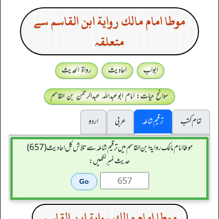
موطا امام مالك رواية ابن القاسم سے
متعلقہ
ابواب
احادیث
رواۃ الحدیث
سوانح حیات: امام ابوعبداللہ عبدالرحمٰن بن القاسم
تمام کتب
ترقیم شاملہ
عربی
اردو
موطا امام مالك رواية ابن القاسم میں ترقیم شاملہ سے تلاش کل احادیث (657)
حدیث نمبر لکھیں:
موطا امام مالك رواية ابن القاسم