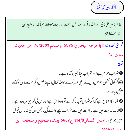
حافظ زبیر علی زئی
حافظ زبير على زئي رحمه الله، فوائد و مسائل، تحت الحديث موطا امام مالك رواية ابن
القاسم 394
[وأخرجه البخاري 5575، ومسلم 76/2003، من حديث
تخریج الحدیث:
مالك به]
تفقه:
➊ شراب حرام ہے اور شراب پینا کبیرہ گناہ ہے۔
➋ اگر کوئی شخص خلوص دل سے سچی تو بہ کرے تو اللہ تعالیٰ اپنے فضل وکرم سے اس کا گناہ
بخش دیتا ہے۔
➌ علماء کا اجماع ہے کہ اگر شرابی توبہ نہ کرے تو وہ فاسق ہے اور اس کی گواہی مردود ہے۔
➍ ایک حدیث میں ہے کہ امت میں سے شراب پینے والے کی چالیس دن کی نمازیں قبول
[سنن النسائي314/8 ح5667 وسنده صحيح و صححه ابن
نہیں ہوتیں۔
خزيمة: 939]