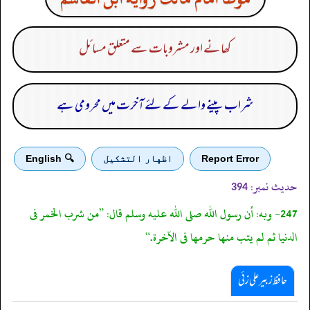
کھانے اور مشروبات سے متعلق مسائل
شراب پینے والے کے لئے آخرت میں محرومی ہے
Report Error
اظهار التشكيل
🔍 English
حدیث نمبر:
394
247- وبه: أن رسول الله صلى الله عليه وسلم قال: ”من شرب الخمر فى
الدنيا ثم لم يتب منها حرمها فى الآخرة.“
حافظ زبیر علی زئی