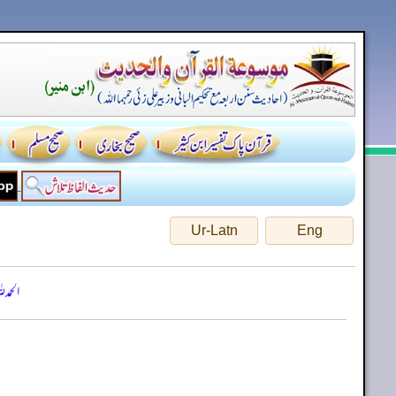
Ur-Latn
Eng
الحمد