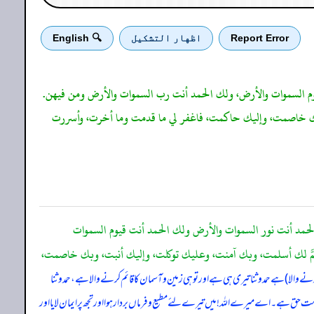
Report Error
اظهار التشكيل
🔍 English
 قيوم السموات والأرض، ولك الحمد أنت رب السموات والأرض ومن فيهن.
وبك خاصمت، وإليك حاكمت، فاغفر لي ما قدمت وما أخرت، وأسررت
الحمد أنت نور السموات والأرض ولك الحمد أنت قيوم السموات
للهم لك أسلمت، وبك آمنت، وعليك توكلت، وإليك أنبت، وبك خاصمت،
ے والا) ہے حمد و ثنا تیری ہی ہے اور تو ہی زمین و آسمان کا قائم کرنے والا ہے، حمد و ثنا
حق ہے۔ اے میرے اللہ! میں تیرے لئے مطیع و فرماں بردار ہوا اور تجھ پر ایمان لایا اور