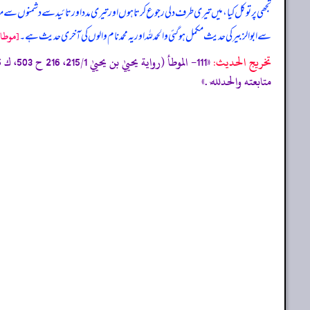
تجھی پر توکل کیا، میں تیری طرف دلی رجوع کرتا ہوں اور تیری مدد اور تائید سے دشمنوں سے مق
سے ابوالزبیر کی حدیث مکمل ہو گئی والحمد للہ اور یہ محمد نام والوں کی آخری حدیث ہے۔
[موطا 
تخریج الحدیث:
متابعته والحدللٰه .»