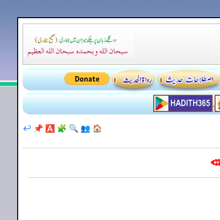
↩️
📌
🅰️
🧩
🔍
👥
🏠