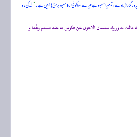
 درگزر فرما دے، تو میرا معبود ہے تیرے سوا کوئی الہٰ (معبود برحق) نہیں ہے۔
“
اللہ کی مدد
 يحييٰ 215/1، 216 ح 503، ك 15 ب 8 ح 34) التمهيد 189/12، الاستذكار: 477، و أخرجه مسلم (769) من حديث مالك به ورواه سليمان الاحول عن طاوس به عند مسلم وهٰذا و