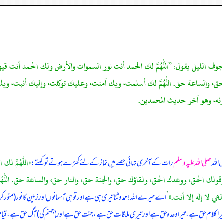
اة من جوف الليل يقول: ”اللهم لك الحمد أنت نور السموات والأرض ولك الحمد أنت
ر حق، والساعة حق. اللهم لك أسلمت، وبك آمنت، وعليك توكلت، وإليك أنبت، 
عونه، وهو آخر حديث المحمدين.
«اللهم لك 
اللہ
صلی اللہ علیہ وسلم
رات کے آخری تہائی حصے میں نماز کے لئے کھڑے ہوتے تو کہتے:
قولك الحق، ووعدك الحق، ولقاؤك حق، والجنة حق، والنار حق، والساعة حق. ا
 لا إله إلا أنت.»
”
اے میرے اللہ! حمد و ثنا تیری ہی ہے اور تو ہی آسمانوں اور زمین کا نور (منور کرن
را کلام حق ہے، تیرا وعدہ حق ہے اور تیری ملاقات حق ہے، جنت حق ہے اور (جہنم کی) آگ حق ہے، قیامت 