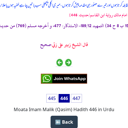
ابلہ کرتا ہوں اور تیرے حضور ہی مقدمہ پیش کرتا ہوں، میری اگلی پچھلی سب باتیں چاہے خفیہ ہوں یا علانیہ
امام مالك رواية ابن القاسم/حدیث: 446]
«111- الموطأ (رواية يحييٰ بن
قال الشيخ زبير على زئي:
صحيح
445
446
447
Moata Imam Malik (Qasim) Hadith 446 in Urdu
Back ⬅️