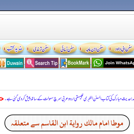
للہ! حدیث مبارک کی کتاب السنن الكبرى للبيهقي اردو عربی سرچ سہولت کے ساتھ پیش کر دی گئی ہے۔
موطا امام مالك رواية ابن القاسم سے متعلقہ