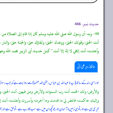
حدیث نمبر:
446
111- وبه: أن رسول الله صلى الله عليه وسلم كان إذا قام إلى الصل
أنت الحق، وقولك الحق، ووعدك الحق، ولقاؤك حق، والجنة حق، والنا
وأعلنت، أنت إلهي لا إله إلا أنت.“ كمل حديث أبى الزبير بحمد الله و
حافظ زبیر علی زئی
اور اسی سند کے ساتھ (سیدنا عبداللہ بن عباس رضی اللہ عنہما) سے روایت ہے کہ جب رسول 
والأرض، ولك الحمد أنت رب السموات والأرض ومن فيهن. أنت الحق، و
وإليك حاكمت، فاغفر لي ما قدمت وما أخرت، وأسررت وأعلنت، أنت إلهي
تیری ہی ہے اور تو ہی زمین و آسمان اور جو کچھ ان میں ہے سب کا رب ہے، تو حق ہے اور تی