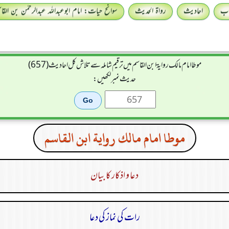
اب
احادیث
رواۃ الحدیث
سوانح حیات: امام ابوعبداللہ عبدالرحمٰن بن القا
موطا امام مالك رواية ابن القاسم میں ترقیم شاملہ سے تلاش کل احادیث (657)
حدیث نمبر لکھیں:
موطا امام مالك رواية ابن القاسم
دعا و اذکار کا بیان
رات کی نماز کی دعا