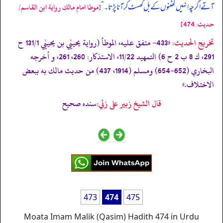
آتے اگرچہ انہیں گھٹنوں کے بل گھسٹ کر آنا پڑتا۔
“
[موطا امام مالك رواية ابن القاسم/
حدیث: 474]
تخریج الحدیث:
«433- متفق عليه، الموطأ (رواية يحييٰي بن يحييٰي 131/1 ح
291، ك 8 ب 2 ح 6) التمهيد 11/22، الاستذكار: 260، 261، و أخرجه
البخاري (652-654) ومسلم (1914، 437) من حديث مالك به ببعض
الاختلاف.»
قال الشيخ زبير على زئي:
سنده صحيح
473
474
475
Moata Imam Malik (Qasim) Hadith 474 in Urdu