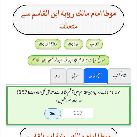
موطا امام مالك رواية ابن القاسم سے
متعلقہ
ابواب
احادیث
رواۃ الحدیث
سوانح حیات: امام ابوعبداللہ عبدالرحمٰن بن القاسم
تمام کتب
ترقیم شاملہ
عربی
اردو
موطا امام مالك رواية ابن القاسم میں ترقیم شاملہ سے تلاش کل احادیث (657)
حدیث نمبر لکھیں:
موطا امام مالك رواية ابن القاسم