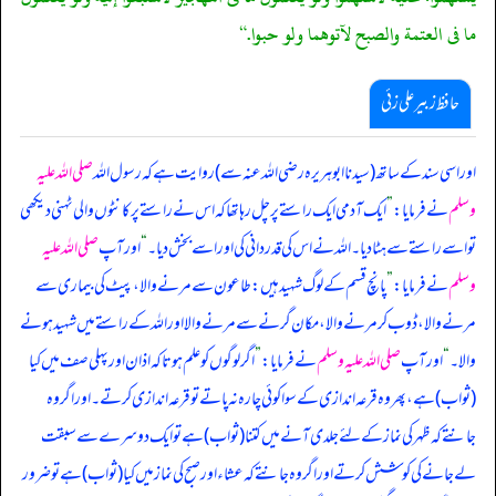
ما فى العتمة والصبح لآتوهما ولو حبوا.“
حافظ زبیر علی زئی
اور اسی سند کے ساتھ (سیدنا ابوہریرہ رضی اللہ عنہ سے) روایت ہے کہ رسول اللہ
صلی اللہ علیہ
وسلم
نے فرمایا:
”
ایک آدمی ایک راستے پر چل رہا تھا کہ اس نے راستے پر کانٹوں والی ٹہنی دیکھی
تو اسے راستے سے ہٹا دیا۔ اللہ نے اس کی قدر دانی کی اور اسے بخش دیا۔
“
اور آپ
صلی اللہ علیہ
وسلم
نے فرمایا:
”
پانچ قسم کے لوگ شہید ہیں: طاعون سے مرنے والا، پیٹ کی بیماری سے
مرنے والا، ڈوب کر مرنے والا، مکان گرنے سے مرنے والا اور اللہ کے راستے میں شہید ہونے
والا۔
“
اور آپ
صلی اللہ علیہ وسلم
نے فرمایا:
”
اگر لوگوں کو علم ہوتا کہ اذان اور پہلی صف میں کیا
(ثواب) ہے، پھر وہ قرعہ اندازی کے سوا کوئی چارہ نہ پاتے تو قرعہ اندازی کرتے۔ اور اگر وہ
جانتے کہ ظہر کی نماز کے لئے جلدی آنے میں کتنا (ثواب) ہے تو ایک دوسرے سے سبقت
لے جانے کی کوشش کرتے اور اگر وہ جانتے کہ عشاء اور صبح کی نماز میں کیا (ثواب) ہے تو ضرور