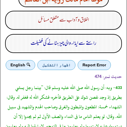
اخلاق و آداب سے متعلق مسائل
راستے سے ایذاء والی چیز ہٹانے کی فضیلت
Report Error
اظهار التشكيل
🔍 English
حدیث نمبر:
474
433- وبه: أن رسول الله صلى الله عليه وسلم قال: ”بينما رجل يمشي
بطريق إذ وجد غصن شوك على الطريق فأخره، فشكر الله له فغفر له. وقال:
الشهداء خمسة: المطعون والمبطون والغرق وصاحب الهدم والشهيد فى سبيل
الله. وقال: لو يعلم الناس ما فى النداء والصف الأول ثم لم يجدوا إلا أن
يستهموا، عليه لاستهموا ولو يعلمون ما فى التهجير لاستبقوا إليه ولو يعلمون