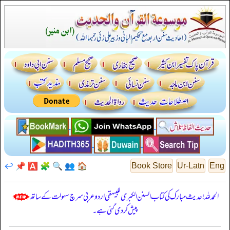
↩️
📌
🅰️
🧩
🔍
👥
🏠
Book Store
Ur-Latn
Eng
الحمدللہ! حدیث مبارک کی کتاب السنن الكبرى للبيهقي اردو عربی سرچ سہولت کے ساتھ
پیش کر دی گئی ہے۔