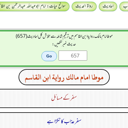
اب
احادیث
رواۃ الحدیث
سوانح حیات: امام ابوعبداللہ عبدالرحمٰن بن القا
موطا امام مالك رواية ابن القاسم میں ترقیم شاملہ سے تلاش کل احادیث (657)
حدیث نمبر لکھیں:
موطا امام مالك رواية ابن القاسم
سفر کے مسائل
سفر عذاب کا ٹکڑا ہے