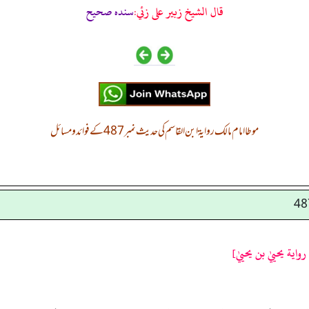
قال الشيخ زبير على زئي:
سنده صحيح
موطا امام مالک روایۃ ابن القاسم کی حدیث نمبر 487 کے فوائد و مسائل