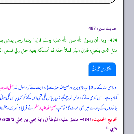
حدیث نمبر:
487
434- وبه: أن رسول الله صلى الله عليه وسلم قال: ”بينما رجل ي
مثل الذى بلغني، فنزل البئر فملأ خفه ثم أمسكه بفيه حتى رقي فسقى الكلب
حافظ زبیر علی زئی
اور اسی سند کے ساتھ (سیدنا ابوہریرہ رضی اللہ عنہ سے) روایت ہے کہ رسول اللہ
صلی اللہ عل
کھا رہا ہے۔ اس آدمی نے کہا: جس طرح مجھے شدید پیاس لگی تھی اس کتے کو بھی پیاس لگی ہوئی ہے پھر 
جانوروں کے بارے میں بھی اجر ملے گا؟ تو آپ
صلی اللہ علیہ وسلم
نے فرمایا:
”
ہر زندہ جگر
تخریج الحدیث:
يحيي .»