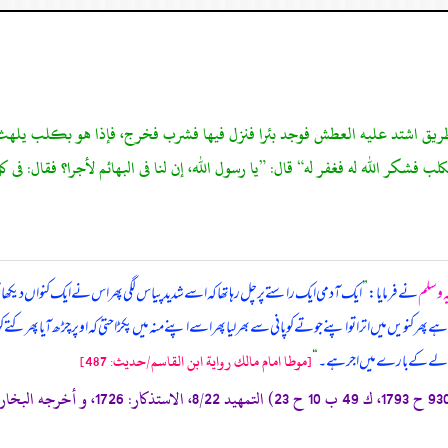
مشي بطريق اشتد عليه العطش فوجد بئرا فنزل فيها فشرب فخرج، فإذا هو بكلب يل
 فشكر الله له فغفر له“ قال: ”يا رسول الله، إن لنا فى البهائم لأجرا؟ فقال: فى
یہ وسلم
نے فرمایا:
”
ایک آدمی ایک راستے پر چل رہا تھا کہ اسے شدید پیاس لگی پھر اس نے ایک کنواں دیکھا تو اس
کنویں میں اترا تو اپنے جوتے کو پانی سے بھر لیا پھر اسے اپنے منہ میں پکڑا حتیٰ کہ اوپر چڑھ آیا پھر کتے کو پ
 والے کے بارے میں اجر ہے۔
“
[موطا امام مالك رواية ابن القاسم/حدیث: 487]