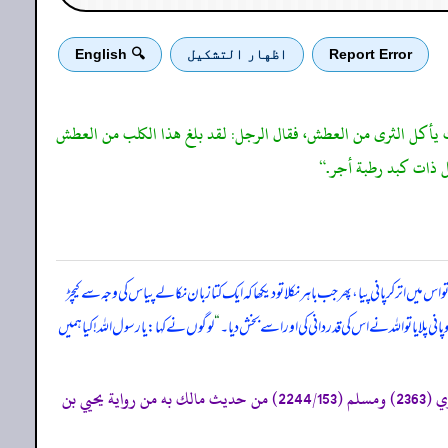
Report Error
اظهار التشكيل
🔍 English
هث يأكل الثرى من العطش، فقال الرجل: لقد بلغ هذا الكلب من العطش
 كل ذات كبد رطبة أجر.“
 میں اتر کر پانی پیا، پھر جب باہر نکلا تو دیکھا کہ ایک کتا زبان نکالے پیاس کی وجہ سے کیچڑ
انی پلایا تو اللہ نے اس کی قدردانی کی اور اسے بخش دیا۔
“
لوگوں نے کہا: یا رسول اللہ! کیا ہمیں
«434- متفق عليه، الموطأ (رواية يحيٰي بن يحيٰي 929/2، 930 ح 1793، ك 49 ب 10 ح 23) التمهيد 8/22، الاستذكار: 1726، و أخرجه البخاري (2363) ومسلم (2244/153) من حديث مالك به من رواية يحيي بن