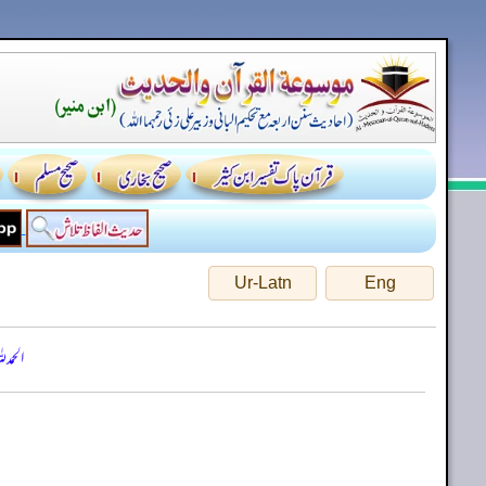
Ur-Latn
Eng
الحمد