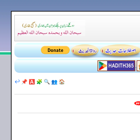
↩️
📌
🅰️
🧩
🔍
👥
🏠