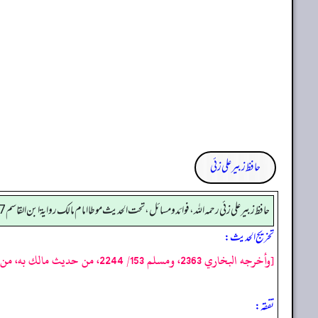
حافظ زبیر علی زئی
حافظ زبير على زئي رحمه الله، فوائد و مسائل، تحت الحديث موطا امام مالك رواية ابن القاسم 487
تخریج الحدیث:
[وأخرجه البخاري 2363، ومسلم 153/ 2244، من حديث مالك به، من رواية يحييٰ بن يحييٰ]
تفقه: