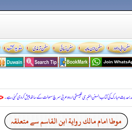
للہ! حدیث مبارک کی کتاب السنن الكبرى للبيهقي اردو عربی سرچ سہولت کے ساتھ پیش کر دی گئی ہے۔
موطا امام مالك رواية ابن القاسم سے متعلقہ