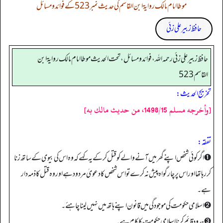
موطا امام مالک روایۃ ابن القاسم کی حدیث نمبر 523 کے فوائد و مسائل
حافظ زبیر علی زئی
حافظ زبير على زئي رحمه الله، فوائد و مسائل، تحت الحديث موطا امام مالك رواية ابن
القاسم 523
تخریج الحدیث:
[وأخرجه مسلم 1498/15، من حديث مالك به]
تفقه:
➊ اگر کوئی شخص اپنے گھر میں آنے والے کوقتل کر کے یہ کہے کہ وہ اس کی بیوی کے ساتھ زنا
کر رہا تھا اور اس پر چار گواہ پیش نہ کرے تو اس شخص کا دعویٰ مردود ہے اور وہ قتل کا ذمہ دار
ہے۔
➋ اسلامی حکومت کی موجودگی میں قانون اپنے ہاتھ میں نہیں لینا چاہئے۔
➌ حدود قائم کرنا اسلامی حکومت کا کام ہے۔