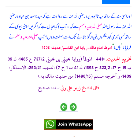
اور اسی سند کے ساتھ سیدنا ابوہریرہ رضی اللہ عنہ سے روایت ہے کہ سیدنا سعد بن عبادہ رضی
اللہ عنہ نے رسول اللہ
صلی اللہ علیہ وسلم
سے کہا: آپ کا کیا خیال ہے کہ اگر میں اپنی بیوی کے
ساتھ کسی آدمی کو دیکھوں تو چار گواہ لانے تک اسے مہلت دوں؟ آپ
صلی اللہ علیہ وسلم
نے
فرمایا:
”
ہاں!
“
[موطا امام مالك رواية ابن القاسم/حدیث: 523]
تخریج الحدیث:
«441- الموطأ (رواية يحييٰي بن يحييٰي 737/2 ح 1485، ك 36
ب 19 ح 17، 823/2 ح 1598، ك 41 ب 1 ح 7) التمهيد 253/21، الاستذكار:
1409، و أخرجه مسلم (1498/15) من حديث مالك به.»
قال الشيخ زبير على زئي:
سنده صحيح