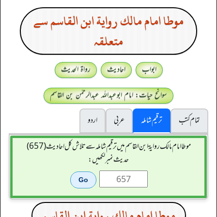
موطا امام مالك رواية ابن القاسم سے
متعلقہ
ابواب
احادیث
رواۃ الحدیث
سوانح حیات: امام ابوعبداللہ عبدالرحمٰن بن القاسم
تمام کتب
ترقیم شاملہ
عربی
اردو
موطا امام مالك رواية ابن القاسم میں ترقیم شاملہ سے تلاش کل احادیث (657)
حدیث نمبر لکھیں:
موطا امام مالك رواية ابن القاسم