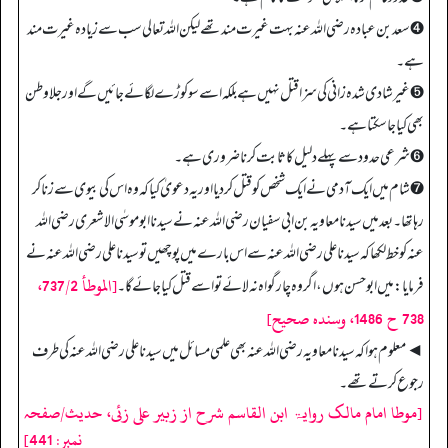
➍ سعد بن عبادہ رضی اللہ عنہ بہت غیرت مند تھے لیکن الله تعالی سب سے زیادہ غیرت مند
ہے۔
➎ غیر شادی شدہ زانی کی سزا قتل نہیں ہے بلکہ اسے سوکوڑے لگائے جائیں گے اور جلاوطن
بھی کیا جا سکتا ہے۔
➏ شرعی حدود سے پہلے دلیل کا ثابت کرنا ضروری ہے۔
➐ شام میں ایک آدمی نے ایک شخص کو قتل کر دیا اور یہ دعویٰ کیا کہ وہ اس کی بیوی سے زنا کر
رہا تھا۔ بعد میں سیدنا معاویہ بن ابی سفیان رضی اللہ عنہ نے سیدنا ابوموسٰی الاشعری رضی اللہ
عنہ کو خط لکھا کہ سیدنا علی رضی اللہ عنہ سے اس بارے میں پوچھیں تو سیدنا علی رضی اللہ عنہ نے
[الموطأ 737/2،
فرمایا: میں ابوحسن ہوں، اگر وہ چار گواہ نہ لائے تو اسے قتل کیا جائے گا۔
738 ح 1486، وسنده صحيح]
◄ معلوم ہوا کہ سیدنا معاویہ رضی اللہ عنہ بھی علمی مسائل میں سیدنا علی رضی اللہ عنہ کی طرف
رجوع کرتے تھے۔
[موطا امام مالک روایۃ ابن القاسم شرح از زبیر علی زئی، حدیث/صفحہ
نمبر: 441]