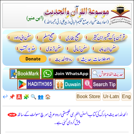
↩️
📌
🅰️
🧩
🔍
👥
🏠
Book Store
Ur-Latn
Eng
الحمدللہ! حدیث مبارک کی کتاب السنن الكبرى للبيهقي اردو عربی سرچ سہولت کے ساتھ
پیش کر دی گئی ہے۔