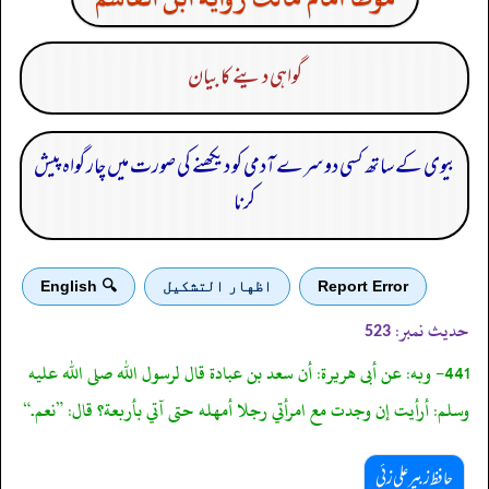
گواہی دینے کا بیان
بیوی کے ساتھ کسی دوسرے آدمی کو دیکھنے کی صورت میں چار گواہ پیش
کرنا
Report Error
اظهار التشكيل
🔍 English
حدیث نمبر:
523
441- وبه: عن أبى هريرة: أن سعد بن عبادة قال لرسول الله صلى الله عليه
وسلم: أرأيت إن وجدت مع امرأتي رجلا أمهله حتى آتي بأربعة؟ قال: ”نعم.“
حافظ زبیر علی زئی