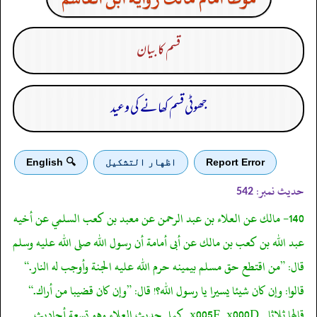
قسم کا بیان
جھوٹی قسم کھانے کی وعید
Report Error
اظهار التشكيل
🔍 English
حدیث نمبر:
542
140- مالك عن العلاء بن عبد الرحمن عن معبد بن كعب السلمي عن أخيه
عبد الله بن كعب بن مالك عن أبى أمامة أن رسول الله صلى الله عليه وسلم
قال: ”من اقتطع حق مسلم بيمينه حرم الله عليه الجنة وأوجب له النار.“
قالوا: وإن كان شيئا يسيرا يا رسول الله؟! قال: ”وإن كان قضيبا من أراك.“
قالها ثلاثا._x005F_x000D_كمل حديث العلاء وهو تسعة أحاديث.