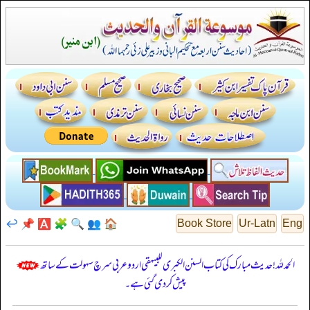
↩️
📌
🅰️
🧩
🔍
👥
🏠
Book Store
Ur-Latn
Eng
الحمدللہ! حدیث مبارک کی کتاب السنن الكبرى للبيهقي اردو عربی سرچ سہولت کے ساتھ
پیش کر دی گئی ہے۔