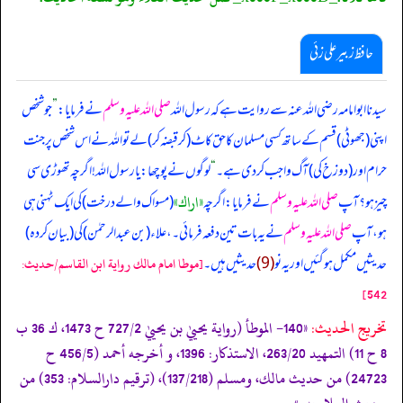
حافظ زبیر علی زئی
سیدنا ابوامامہ رضی اللہ عنہ سے روایت ہے کہ رسول اللہ
صلی اللہ علیہ وسلم
نے فرمایا:
”
جو شخص
اپنی (جھوٹی) قسم کے ساتھ کسی مسلمان کا حق کاٹ (کر قبضہ کر) لے تو اللہ نے اس شخص پر جنت
حرام اور (دوزخ کی) آگ واجب کر دی ہے۔
“
لوگوں نے پوچھا: یا رسول اللہ! اگرچہ تھوڑی سی
«اراك»
چیز ہو؟ آپ
صلی اللہ علیہ وسلم
نے فرمایا: اگرچہ
(مسوا ک والے درخت) کی ایک ٹہنی ہی
ہو، آپ
صلی اللہ علیہ وسلم
نے یہ بات تین دفعہ فرمائی۔، علاء (بن عبدالرحمٰن) کی (بیان کردہ)
حدیثیں مکمل ہو گئیں اور یہ نو
(9)
حدیثیں ہیں۔
[موطا امام مالك رواية ابن القاسم/حدیث:
542]
تخریج الحدیث:
«140- الموطأ (رواية يحييٰ بن يحييٰ 727/2 ح 1473، ك 36 ب
8 ح 11) التمهيد 263/20، الاستذكار: 1396، و أخرجه أحمد (456/5 ح
24723) من حديث مالك، ومسلم (137/218)، (ترقيم دارالسلام: 353) من