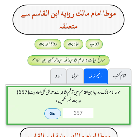
موطا امام مالك رواية ابن القاسم سے
متعلقہ
ابواب
احادیث
رواۃ الحدیث
سوانح حیات: امام ابوعبداللہ عبدالرحمٰن بن القاسم
تمام کتب
ترقیم شاملہ
عربی
اردو
موطا امام مالك رواية ابن القاسم میں ترقیم شاملہ سے تلاش کل احادیث (657)
حدیث نمبر لکھیں:
موطا امام مالك رواية ابن القاسم