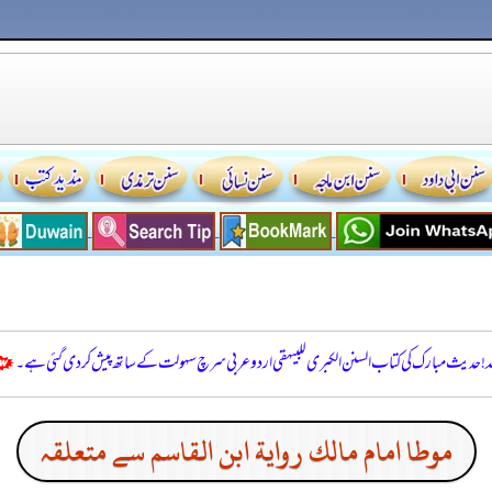
للہ! حدیث مبارک کی کتاب السنن الكبرى للبيهقي اردو عربی سرچ سہولت کے ساتھ پیش کر دی گئی ہے۔
موطا امام مالك رواية ابن القاسم سے متعلقہ