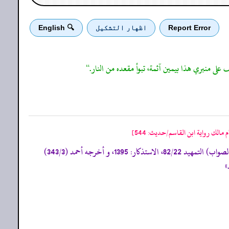
Report Error
اظهار التشكيل
🔍 English
 مالك رواية ابن القاسم/حدیث: 544]
«484- الموطأ (رواية يحييٰي بن يحييٰي 727/2 ح 1472، ك 36 ب 8 ح 10، عليٰ تصحيف فى المطبوع وهو فى النسخة الباكستانية ص 636 عل الصواب) التمهيد 82/22، الاستذكار: 1395، و أخرجه أحمد (343/3)