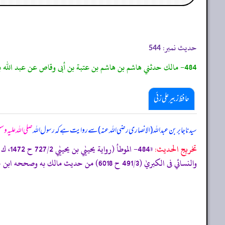
حدیث نمبر:
544
484- مالك حدثني هاشم بن هاشم بن عتبة بن أبى وقاص عن عبد الله بن نسطاس عن جابر بن عبد الله أن رسول الله صلى الله عليه وسلم قال: ”من حلف على منبري هذا بيمين آثمة، تبوأ مقعده من النار.“
حافظ زبیر علی زئی
سیدنا جابر بن عبداللہ (الانصاری رضی اللہ عنہ) سے روایت ہے کہ رسول اللہ
صلی اللہ علیہ وس
تخریج الحدیث:
والنسائي فى الكبريٰ (491/3 ح 6018) من حديث مالك به وصححه ابن حبان (الموارد: 1192) وابن الجارود (927) و الحاكم (296/4، 297) ووافقه الذهبي.»