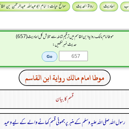
اب
احادیث
رواۃ الحدیث
سوانح حیات: امام ابوعبداللہ عبدالرحمٰن بن القا
موطا امام مالك رواية ابن القاسم میں ترقیم شاملہ سے تلاش کل احادیث (657)
حدیث نمبر لکھیں:
موطا امام مالك رواية ابن القاسم
قسم کا بیان
رسول اللہ صلی اللہ علیہ وسلم کے منبر پر جھوٹی قسم کھانے والے کے لیے وعید