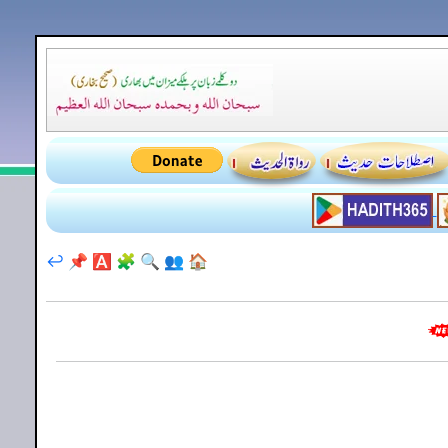
↩️
📌
🅰️
🧩
🔍
👥
🏠