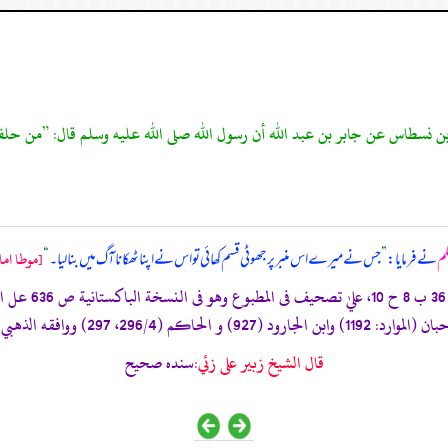
لم
نے فرمایا:
”
جس نے میرے اس منبر پر جھوٹی قسم کھائی تو اس نے اپنا ٹھکانا آگ میں بنا لیا۔
“
[موطا امام
قال الشيخ زبير على زئي:
سنده صحيح