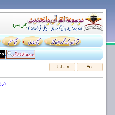
Ur-Latn
Eng
الحمد