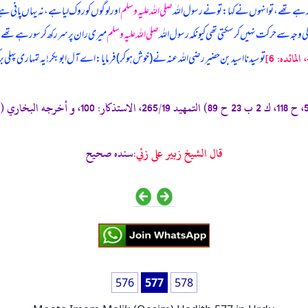
رہے تھے، تو انہوں نے کہا: تو نے رسول اللہ
صلی اللہ علیہ وسلم
اور لوگوں کو روک لیا ہے، نہ یہاں پانی ہے
ی وجہ سے حرکت نہیں کر سکتی تھی کیونکہ رسول اللہ
صلی اللہ علیہ وسلم
میری ران پر سر رکھ کر سو رہے تھے 
تو سیدنا اسید بن حضیر رضی اللہ عنہ نے (خوش ہو کر) فرمایا: اے آل ابوبکر! یہ تمہاری پہلی
قال الشيخ زبير على زئي:
سنده صحيح
576
577
578