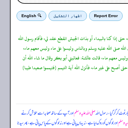
Report Error
اظهار التشكيل
🔍 English
 حتى إذا كنا بالبيداء أو بذات الجيش انقطع عقد لي، فأقام رسول الله
 الله صلى الله عليه وسلم وبالناس وليسوا على ماء وليس معهم ماء،
ليس معهم ماء، قالت عائشة: فعاتبني أبو بكر وقال ما شاء الله أن
 أصبح على غير ماء، فأنزل الله آية التيمم {فتيمموا صعيدا طيبا}
ر ٹوٹ کر گر گیا، رسول اللہ
صلی اللہ علیہ وسلم
اور آپ کے ساتھ صحابہ اسے تلاش کرنے
لیہ وسلم
اور لوگوں کو روک لیا ہے، نہ یہاں پانی ہے اور نہ لوگوں کے پاس پانی ہے، پھر سیدنا