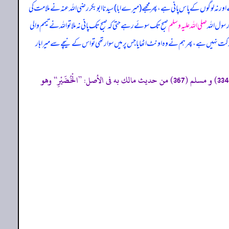
 اور نہ لوگوں کے پاس پانی ہے، پھر مجھے (میرے ابا) سیدنا ابوبکر رضی اللہ عنہ نے ملامت کی
رسول اللہ
صلی اللہ علیہ وسلم
صبح تک سوئے رہے حتی کہ صبح تک پانی نہ ملا تو اللہ نے تیمم والی
 برکت نہیں ہے، پھر ہم نے وہ اونٹ اٹھایا جس پر میں سوار تھی تو اس کے نیچے سے میرا ہار
«384- متفق عليه، الموطأ (رواية يحييٰي بن يحييٰي 53/1،54، ح 118، ك 2 ب 23 ح 89) التمهيد 265/19، الاستذكار: 100، و أخرجه البخاري (334) و مسلم (367) من حديث مالك به فى الأصل: ”الْخُضَيْرِ“ وهو