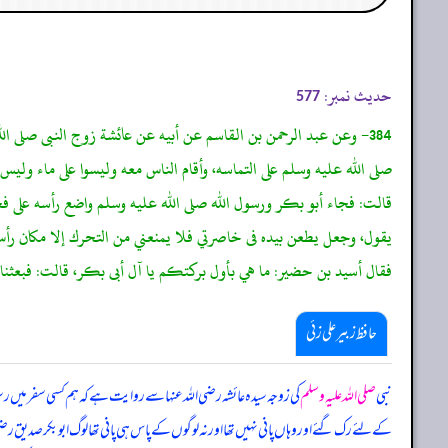
حدیث نمبر:
577
384- وعن عبد الرحمن بن القاسم عن أبيه عن عائشة زوج النبى صلى ال
صلى الله عليه وسلم على التماسه، وأقام الناس معه وليسوا على ماء وليس
قالت: فجاء أبو بكر ورسول الله صلى الله عليه وسلم واضع رأسه على فخ
يقول، وجعل يطعن بيده فى خاصرتي فلا يمنعني من التحرك إلا مكان رأس ر
فقال أسيد بن حضير: ما هي بأول بركتكم يا آل أبى بكر، قالت: فبعثنا 
حافظ زبیر علی زئی
نبی
صلی اللہ علیہ وسلم
کی زوجہ سیدہ عائشہ رضی اللہ عنہا سے روایت ہے کہ ہم کسی سفر میں رس
کے لئے رک گئے اور وہاں پانی نہیں تھا اور نہ لوگوں کے پاس ہی پانی تھا لوگ ابوبکر صدیق ر