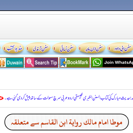
للہ! حدیث مبارک کی کتاب السنن الكبرى للبيهقي اردو عربی سرچ سہولت کے ساتھ پیش کر دی گئی ہے۔
موطا امام مالك رواية ابن القاسم سے متعلقہ