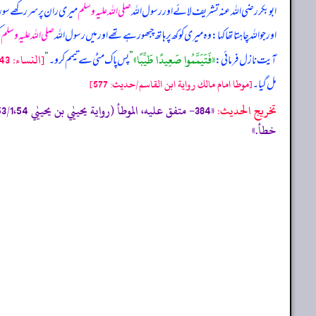
ابوبکر رضی اللہ عنہ تشریف لائے اور رسول اللہ
صلی اللہ علیہ وسلم
میری ران پر سر رکھے سو 
اور جو اللہ چاہتا تھا کہا: وہ میری کوکھ پر ہاتھ چبھو رہے تھے اور میں رسول اللہ
صلی اللہ علیہ وسلم
ک
«فَتَيَمَّمُوا صَعِيدًا طَيِّبًا»
[النساء: 43، المائده: 6]
آیت نازل فرمائی:
”
پس پاک مٹی سے تیمم کرو۔
“
مل گیا۔
[موطا امام مالك رواية ابن القاسم/حدیث: 577]
تخریج الحدیث:
خطأ.»