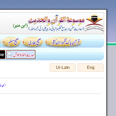
Ur-Latn
Eng
الحمد