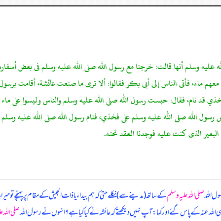
له عليه وسلم أنها قالت: خرجنا مع رسول الله صلى الله عليه وسلم فى بعض أسفاره،
 معهم ماء، فأتى الناس إلى أبى بكر فقالوا: ألا ترى ما صنعت عائشة، أقامت برسول
ذي قد نام، فقال: حبست رسول الله صلى الله عليه وسلم والناس وليسوا على ماء و
سول الله صلى الله عليه وسلم على فخذي، فنام رسول الله صلى الله عليه وسلم حتى
البعير الذى كنت عليه فوجدنا العقد تحته.
ول اللہ
صلی اللہ علیہ وسلم
کے ساتھ (مدینے سے) نکلے حتی کہ ہم بیداء یا ذات الجیش کے مقام پر پہنچے تو میرا ہا
ضی اللہ عنہ کے پاس گئے اور کہا: آپ نہیں دیکھتے کہ عائشہ نے کیا کیا ہے؟ انہوں نے رسول اللہ
صلی اللہ ع