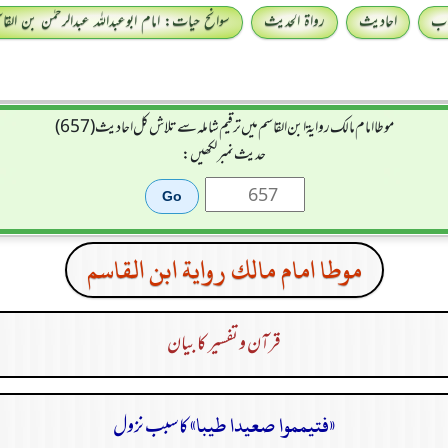
اب
احادیث
رواۃ الحدیث
سوانح حیات: امام ابوعبداللہ عبدالرحمٰن بن القا
موطا امام مالك رواية ابن القاسم میں ترقیم شاملہ سے تلاش کل احادیث (657)
حدیث نمبر لکھیں:
موطا امام مالك رواية ابن القاسم
قرآن و تفسیر کا بیان
«فتيمموا صعيدا طيبا»
کا سبب نزول