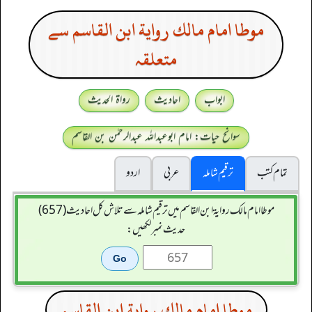
موطا امام مالك رواية ابن القاسم سے
متعلقہ
ابواب
احادیث
رواۃ الحدیث
سوانح حیات: امام ابوعبداللہ عبدالرحمٰن بن القاسم
تمام کتب
ترقیم شاملہ
عربی
اردو
موطا امام مالك رواية ابن القاسم میں ترقیم شاملہ سے تلاش کل احادیث (657)
حدیث نمبر لکھیں:
موطا امام مالك رواية ابن القاسم