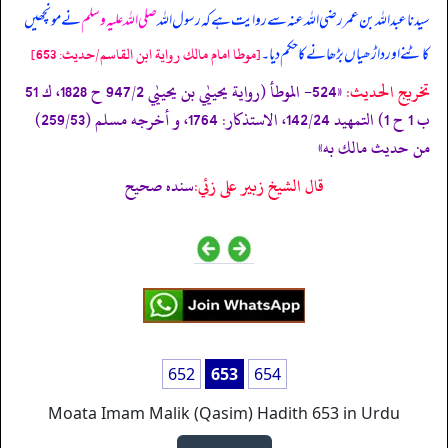
سیدنا عبداللہ بن عمر رضی اللہ عنہ سے روایت ہے کہ رسول اللہ
صلی اللہ علیہ وسلم
نے مونچھیں
کاٹنے اور داڑھیاں بڑھانے کا حکم دیا۔
[موطا امام مالك رواية ابن القاسم/حدیث: 653]
تخریج الحدیث:
«524- الموطأ (رواية يحييٰي بن يحييٰي 947/2 ح 1828، ك 51
ب 1 ح 1) التمهيد 142/24، الاستذكار: 1764، و أخرجه مسلم (259/53)
من حديث مالك به»
قال الشيخ زبير على زئي:
سنده صحيح
652
653
654
Moata Imam Malik (Qasim) Hadith 653 in Urdu