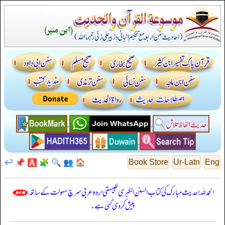
↩️
📌
🅰️
🧩
🔍
👥
🏠
Book Store
Ur-Latn
Eng
الحمدللہ! حدیث مبارک کی کتاب السنن الكبرى للبيهقي اردو عربی سرچ سہولت کے ساتھ
پیش کر دی گئی ہے۔