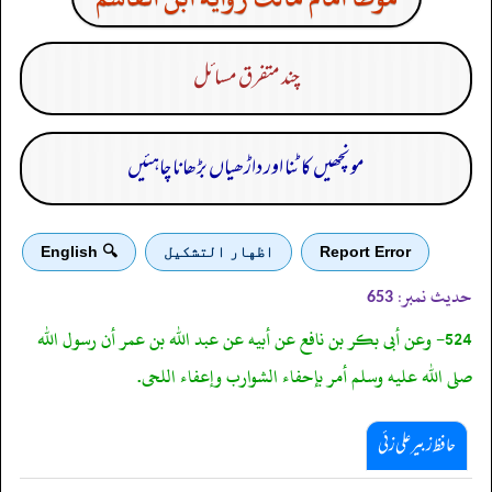
چند متفرق مسائل
مونچھیں کاٹنا اور داڑھیاں بڑھانا چاہئیں
Report Error
اظهار التشكيل
🔍 English
حدیث نمبر:
653
524- وعن أبى بكر بن نافع عن أبيه عن عبد الله بن عمر أن رسول الله
صلى الله عليه وسلم أمر بإحفاء الشوارب وإعفاء اللحى.
حافظ زبیر علی زئی