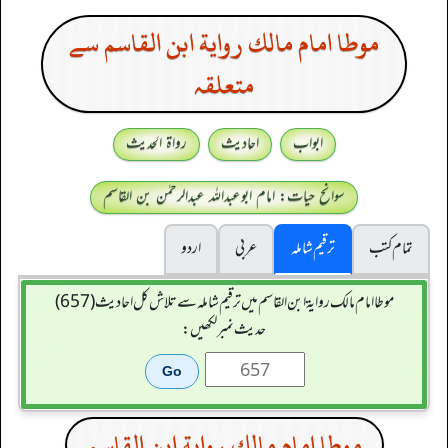
موطا امام مالك رواية ابن القاسم سے
متعلقہ
ابواب
احادیث
رواۃ الحدیث
سوانح حیات: امام ابوعبداللہ عبدالرحمٰن بن القاسم
تمام کتب
ترقیم شاملہ
عربی
اردو
موطا امام مالك رواية ابن القاسم میں ترقیم شاملہ سے تلاش کل احادیث (657)
حدیث نمبر لکھیں:
موطا امام مالك رواية ابن القاسم