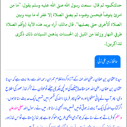
حدثتكموه، ثم قال: سمعت رسول الله صلى الله عليه وسلم يقول: ”ما من
امرئ يتوضأ فيحسن وضوءه ثم يصلي الصلاة إلا غفر له ما بينه وبين
الصلاة ألأخرى حتى يصليها“. قال مالك: أراه يريد هذه الآية {وأقم الصلاة
طرفي النهار وزلفا من الليل إن الحسنات يذهبن السيئات ذلك ذكرى
للذاكرين}.
حافظ زبیر علی زئی
سیدنا عثمان بن عفان رضی اللہ عنہ کے آزاد کردہ غلام حمران رحمہ اللہ سے روایت ہے کہ سیدنا
عثمان بن عفان رضی اللہ عنہ مقاعد (بیٹھنے کی اونچی جگہ) پر بیٹھے تو مؤذن نے آ کر نماز عصر کی اطلاع
دی، پھر آپ نے پانی منگوایا اور وضو کیا پھر فرمایا: اللہ کی قسم! میں تمہیں ایک حدیث سناتا ہوں،
اگر کتاب اللہ کی ایک آیت نہ ہوتی تو میں تمہیں وہ کبھی نہ سناتا۔ میں نے رسول اللہ
صلی اللہ علیہ
وسلم
کو فرماتے ہوئے سنا ہے کہ جو آدمی اچھی طرح وضو کرتا ہے پھر نماز پڑھتا ہے تو اس نماز اور