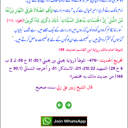
دوسری نماز کے درمیان (سرزد ہونے والے گناہ) معاف کر دیئے جاتے ہیں۔
«وَأَقِمِ الصَّلَاةَ طَرَفَيِ النَّهَارِ وَزُلَفًا
امام مالک نے فرمایا: میرا خیال ہے کہ یہ آیت مراد ہے
مِّنَ اللَّيْلِ ۚ إِنَّ الْحَسَنَاتِ يُذْهِبْنَ السَّيِّئَاتِ ۚ ذَٰلِكَ ذِكْرَىٰ لِلذَّاكِرِينَ»
[ھود: ١١٤]
”
اور نماز قائم کرو دن کو دونوں کناروں میں اور رات کے ایک حصے میں، بے شک نیکیاں
گناہوں کو ختم کر دیتی ہیں، یہ نصیحت ہے ان لوگوں کے لئے جو نصیحت حاصل کرتے ہیں۔
“
[موطا امام مالك رواية ابن القاسم/حدیث: 99]
تخریج الحدیث:
«476- الموطأ (رواية يحييٰي بن يحييٰي 30/1، 31 ح 58، ك 2 ب
6 ح 29) التمهيد 210/22، 211، الاستذكار: 51، و أخرجه النسائي (90/1 ح
146) من حديث مالك به مختصرا»
قال الشيخ زبير على زئي:
سنده صحيح