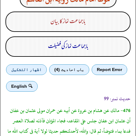
باجماعت نماز کا بیان
باجماعت نماز کی فضیلت
Report Error
باب احادیث (4)
اظهار التشكيل
🔍 English
حدیث نمبر:
99
476- مالك عن هشام بن عروة عن أبيه عن حمران مولى عثمان بن عفان
أن عثمان ابن عفان جلس على المقاعد، فجاء المؤذن فآذنه لصلاة العصر
فدعا بماء فتوضأ، ثم قال: والله، لأحدثنكم حديثا لولا آية فى كتاب الله ما