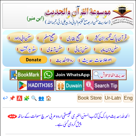
↩️
📌
🅰️
🧩
🔍
👥
🏠
Book Store
Ur-Latn
Eng
الحمدللہ! حدیث مبارک کی کتاب السنن الكبرى للبيهقي اردو عربی سرچ سہولت کے ساتھ
پیش کر دی گئی ہے۔